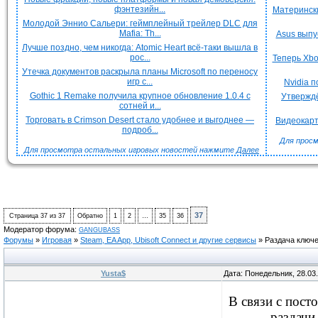
фэнтезийн...
Матерински
Молодой Эннио Сальери: геймплейный трейлер DLC для
Mafia: Th...
Asus выпу
Лучше поздно, чем никогда: Atomic Heart всё-таки вышла в
рос...
Теперь Xbo
Утечка документов раскрыла планы Microsoft по переносу
игр с...
Nvidia 
Gothic 1 Remake получила крупное обновление 1.0.4 с
Утверждё
сотней и...
Торговать в Crimson Desert стало удобнее и выгоднее —
Видеокарт
подроб...
Для просм
Для просмотра остальных игровых новостей нажмите
Далее
37
Страница
37
из
37
Обратно
1
2
…
35
36
Модератор форума:
GANGUBASS
Форумы
»
Игровая
»
Steam, EA App, Ubisoft Connect и другие сервисы
»
Раздача ключе
Yusta$
Дата: Понедельник, 28.03
В связи с пост
раздачи