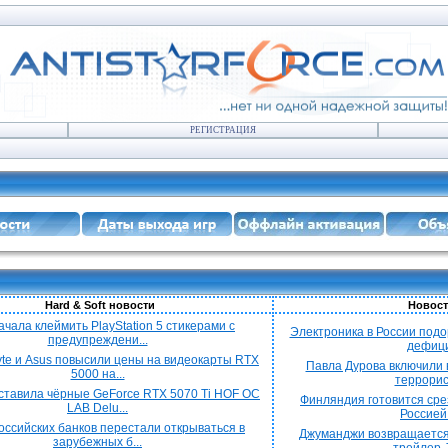
РЕГИСТРАЦИЯ
Hard & Soft новости
Новост
ачала клеймить PlayStation 5 стикерами с
Электроника в России подо
предупреждени...
дефицит
yte и Asus повысили цены на видеокарты RTX
Павла Дурова включили в
5000 на...
террорист
ставила чёрные GeForce RTX 5070 Ti HOF OC
Финляндия готовится срез
LAB Delu...
Россией 
оссийских банков перестали открываться в
Джуманджи возвращается
зарубежных б...