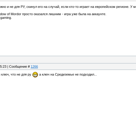
но и не для РУ, скинул его на случай, если кто-то играет на европейском регионе. У м
hadow of Mordor просто оказался лишним - игра уже была на аккаунте.
 gaming.
05:23 | Сообщение #
1266
й ключ, что не для ру
а ключ на Средиземье не подходил...