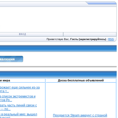
ВХОД
Приветствую Вас,
Гость (зарегистрируйтесь)
·
RSS
и мира
Доска бесплатных объявлений
рожает еще сильнее из-за
а т...
 список экстремистов и
ов Ро...
ать часть линий связи с
— по...
 в реальный мир: вышел
Продается Steam аккаунт с страной