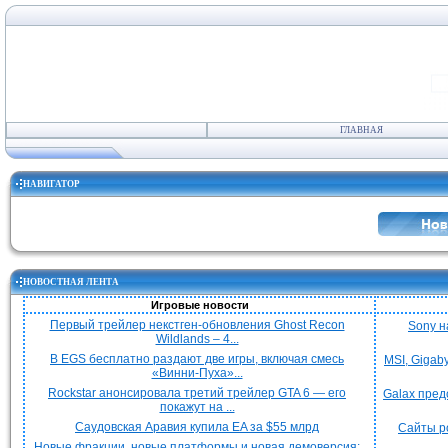
ГЛАВНАЯ
НАВИГАТОР
НОВОСТНАЯ ЛЕНТА
Игровые новости
Первый трейлер некстген-обновления Ghost Recon
Sony н
Wildlands – 4...
В EGS бесплатно раздают две игры, включая смесь
MSI, Gigab
«Винни-Пуха»...
Rockstar анонсировала третий трейлер GTA 6 — его
Galax пред
покажут на ...
Саудовская Аравия купила EA за $55 млрд
Сайты р
Новые фракции, новые платформы и новая демоверсия: