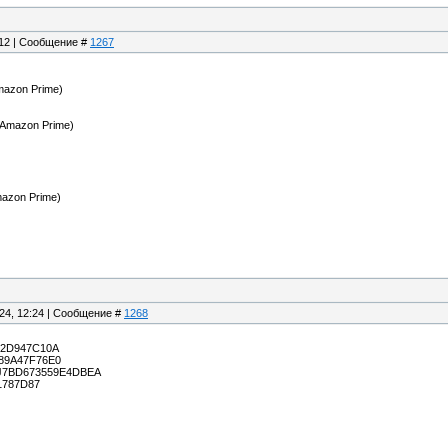
:12 | Сообщение #
1267
(Amazon Prime)
 (Amazon Prime)
azon Prime)
.24, 12:24 | Сообщение #
1268
52D947C10A
89A47F76E0
7J7BD673559E4DBEA
1787D87