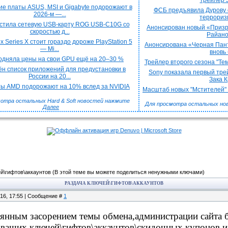
трейлер J
е платы ASUS, MSI и Gigabyte подорожают в
ФСБ предъявила Дурову 
2026-м —...
терроризм
стила сетевую USB-карту ROG USB-C10G со
Анонсирован новый «Призра
скоростью д...
Райаном
x Series X стоит гораздо дороже PlayStation 5
Анонсирована «Черная Пант
— Mi...
вновь 
подняла цены на свои GPU ещё на 20–30 %
Трейлер второго сезона "Тем
н список приложений для предустановки в
Sony показала первый трей
России на 20...
Зака Кр
ы AMD подорожают на 10% вслед за NVIDIA
Масштаб новых "Мстителей" к
отра остальных Hard & Soft новостей нажмите
Для просмотра остальных но
Далее
й\гифтов\аккаунтов
(В этой теме вы можете поделиться ненужными ключами)
РАЗДАЧА КЛЮЧЕЙ\ГИФТОВ\АККАУНТОВ
.16, 17:55 | Сообщение #
1
оянным засорением темы обмена,администрации сайта 
 ваших ключей\гифтов\аккаунтов\скидочных купонов и т