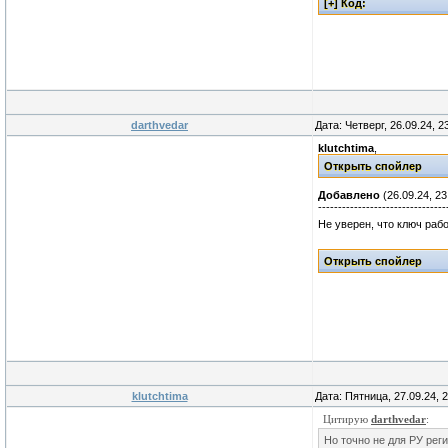
darthvedar
Дата: Четверг, 26.09.24, 
klutchtima
,
Добавлено
(26.09.24, 23
--------------------------------
Не уверен, что ключ рабо
klutchtima
Дата: Пятница, 27.09.24, 
Цитирую
darthvedar
:
Но точно не для РУ рег