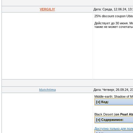
VERGILIY
Дата: Среда, 12.06.24, 13
25% discount coupon Ubi
Действует до 30 июня. М
также не может сочетать
klutchtima
Дата: Четверг, 26.09.24, 
Middle-earth: Shadow of Mo
Black Desert (
on Pearl A
Доступно только для пол