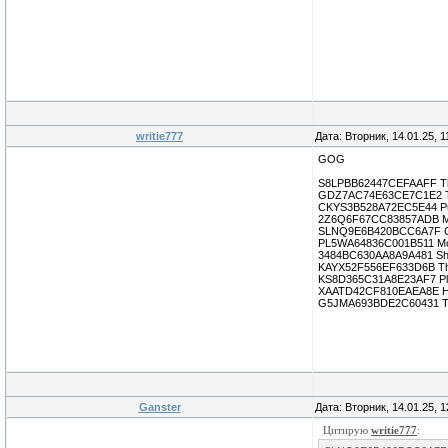
writie777
Дата: Вторник, 14.01.25, 
GOG
S8LPBB62447CEFAAFF The
GDZ7AC74E63CE7C1E2 
CKYS3B528A72EC5E44 Pu
2Z6Q6F67CC83857ADB Mo
SLNQ9E6B420BCC6A7F 
PL5WA64836C001B511 M
3484BC630AA8A9A481 S
KAYX52F556EF633D6B Th
KS8D365C31A8E23AF7 Pla
XAATD42CF810EAEA8E He
G5JMA693BDE2C60431 Th
Ganster
Дата: Вторник, 14.01.25, 
Цитирую
writie777
: