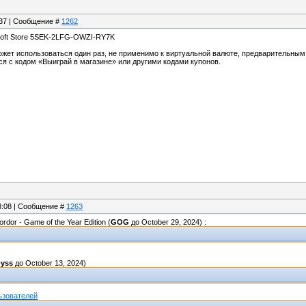
:37 | Сообщение #
1262
soft Store 5SEK-2LFG-OWZI-RY7K
ожет использоваться один раз, не применимо к виртуальной валюте, предварительным
ся с кодом «Выиграй в магазине» или другими кодами купонов.
23:08 | Сообщение #
1263
rdor - Game of the Year Edition (
GOG
до October 29, 2024) :
byss
до October 13, 2024)
ьзователей