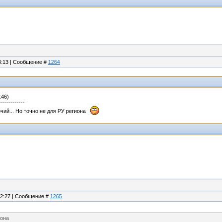
23:13 | Сообщение #
1264
:46)
-------------
чий... Но точно не для РУ региона
22:27 | Сообщение #
1265
иона