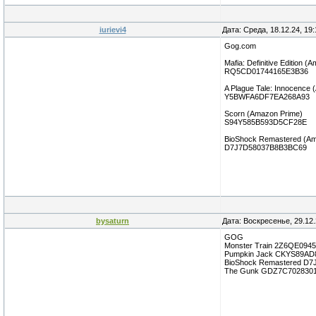
iurievi4
Дата: Среда, 18.12.24, 19
Gog.com
Mafia: Definitive Edition 
RQ5CD01744165E3B36
A Plague Tale: Innocence
Y5BWFA6DF7EA268A93
Scorn (Amazon Prime)
S94Y585B593D5CF28E
BioShock Remastered (Am
D7J7D58037B8B3BC69
bysaturn
Дата: Воскресенье, 29.12
GOG
Monster Train 2Z6QE094
Pumpkin Jack CKYS89AD
BioShock Remastered D
The Gunk GDZ7C702830