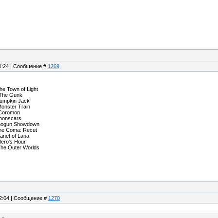
11:24 | Сообщение #
1269
 Town of Light
The Gunk
mpkin Jack
nster Train
Coromon
oonscars
hogun Showdown
e Coma: Recut
net of Lana
ro's Hour
e Outer Worlds
12:04 | Сообщение #
1270