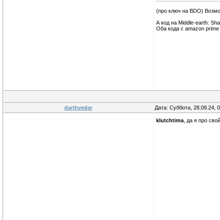
(про ключ на BDO) Возмож
А код на Middle-earth: S
Оба кода с amazon prime
darthvedar
Дата: Суббота, 28.09.24, 
klutchtima
, да я про сво