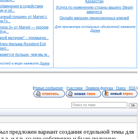
umanji...
Казахстан
обвинения в содействии
Услуга по изменению страны вашего Steam
у и об...
аккаунта
чный гонщик» от Marvel с
Онлайн магазин лицензионных ключей
 Го...
Для просмотра остальных объявлений нажмите
ера 3» от Marvel — героем
Далее
буд...
ной материи" – премьера...
лер фильма Resident Evil
егг...
ажется больше, чем мы м...
востей в мире нажмите
Далее
[
Новые сообщения
·
Участники
·
Правила форума
·
Поиск
·
RSS
]
был предложен вариант создания отдельной темы для
.д. и т.п. на что собственно и было получено