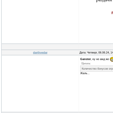
darthvedar
Дата: Четверг, 06.06.24, 
Ganster
, ну не амд же
Цитата:
Количество бонусов огр
Жаль...