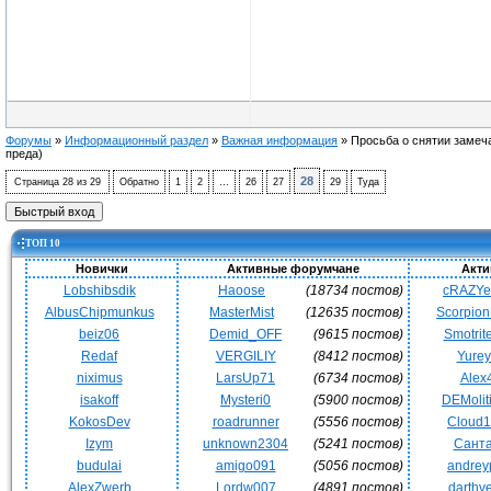
Форумы
»
Информационный раздел
»
Важная информация
»
Просьба о снятии замеч
преда)
28
Страница
28
из
29
Обратно
1
2
…
26
27
29
Туда
ТОП 10
Новички
Активные форумчане
Акти
Lobshibsdik
Haoose
(18734 постов)
cRAZY
AlbusChipmunkus
MasterMist
(12635 постов)
Scorpio
beiz06
Demid_OFF
(9615 постов)
Smotrit
Redaf
VERGILIY
(8412 постов)
Yurey
niximus
LarsUp71
(6734 постов)
Alex
isakoff
Mysteri0
(5900 постов)
DEMoli
KokosDev
roadrunner
(5556 постов)
Cloud
Izym
unknown2304
(5241 постов)
Сант
budulai
amigo091
(5056 постов)
andrey
AlexZwerb
Lordw007
(4891 постов)
darthv