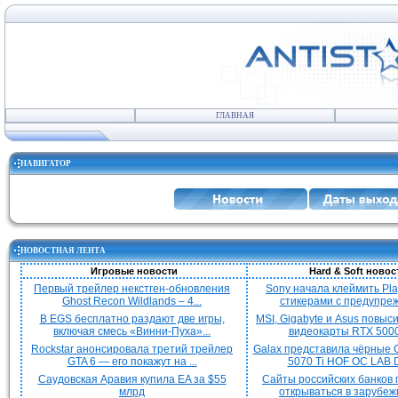
ГЛАВНАЯ
НАВИГАТОР
НОВОСТНАЯ ЛЕНТА
Игровые новости
Hard & Soft новос
Первый трейлер некстген-обновления
Sony начала клеймить Pla
Ghost Recon Wildlands – 4...
стикерами с предупреж
В EGS бесплатно раздают две игры,
MSI, Gigabyte и Asus повыс
включая смесь «Винни-Пуха»...
видеокарты RTX 5000 
Rockstar анонсировала третий трейлер
Galax представила чёрные 
GTA 6 — его покажут на ...
5070 Ti HOF OC LAB De
Саудовская Аравия купила EA за $55
Сайты российских банков
млрд
открываться в зарубежн