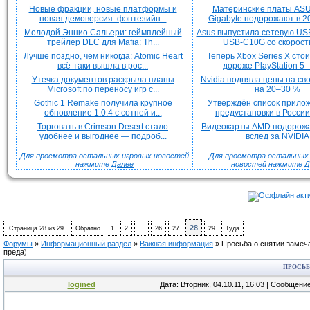
Новые фракции, новые платформы и
Материнские платы ASU
новая демоверсия: фэнтезийн...
Gigabyte подорожают в 20
Молодой Эннио Сальери: геймплейный
Asus выпустила сетевую US
трейлер DLC для Mafia: Th...
USB-C10G со скорость
Лучше поздно, чем никогда: Atomic Heart
Теперь Xbox Series X сто
всё-таки вышла в рос...
дороже PlayStation 5 —
Утечка документов раскрыла планы
Nvidia подняла цены на с
Microsoft по переносу игр с...
на 20–30 %
Gothic 1 Remake получила крупное
Утверждён список прило
обновление 1.0.4 с сотней и...
предустановки в России 
Торговать в Crimson Desert стало
Видеокарты AMD подорож
удобнее и выгоднее — подроб...
вслед за NVIDIA
Для просмотра остальных игровых новостей
Для просмотра остальных H
нажмите
Далее
новостей нажмите
Д
28
Страница
28
из
29
Обратно
1
2
…
26
27
29
Туда
Форумы
»
Информационный раздел
»
Важная информация
»
Просьба о снятии замеч
преда)
ПРОСЬБ
logined
Дата: Вторник, 04.10.11, 16:03 | Сообщени