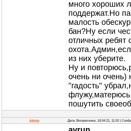
много хороших л
поддержат.Но п
малость обескур
бан?Ну если чес
отличных ребят с
охота.Админ,есл
из них уберите.
Ну и повторюсь
очень ни очень)
"гадость" убрал
флужу,матерюсь,
пошутить своео
Admin
Дата: Воскресенье, 18.04.21, 11:02 | Соо
avrun
,