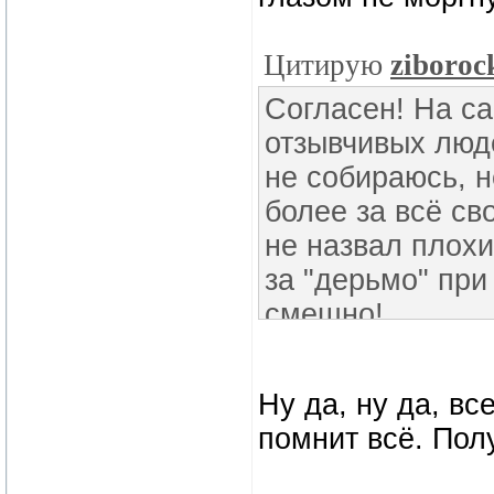
Цитирую
ziboroc
Согласен! На са
отзывчивых люде
не собираюсь, н
более за всё св
не назвал плох
за "дерьмо" при
смешно!
Ну да, ну да, в
помнит всё. Пол