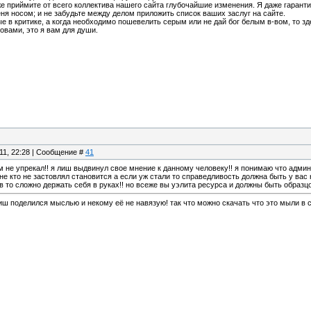
же приймите от всего коллектива нашего сайта глубочайшие изменения. Я даже гаранти
еня носом; и не забудьте между делом приложить список ваших заслуг на сайте.
е в критике, а когда необходимо пошевелить серым или не дай бог белым в-вом, то зд
вами, это я вам для души.
.11, 22:28 | Сообщение #
41
чем не упрекал!! я лиш выдвинул свое мнение к данному человеку!! я понимаю что адм
не кто не застовлял становится а если уж стали то справедливость должна быть у вас 
в то сложно держать себя в руках!! но всеже вы уэлита ресурса и должны быть образцо
лиш поделился мыслью и некому её не навязую! так что можно скачать что это мыли в 