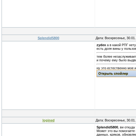
Splendid5800
Дата: Воскресенье, 30.01
zydex
а в какой РПГ нету
есть доля вины у пользо
тем более незаслуживае
и почему ему было выдви
ну это естественно мое 
logined
Дата: Воскресенье, 30.01
Splendid5800
, ви откуд
Может это вы помогаете 
данных, кряков, обновля