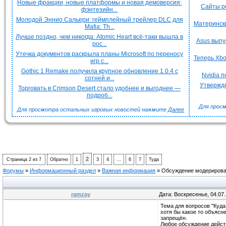
Новые фракции, новые платформы и новая демоверсия:
Сайты р
фэнтезийн...
Молодой Эннио Сальери: геймплейный трейлер DLC для
Матерински
Mafia: Th...
Лучше поздно, чем никогда: Atomic Heart всё-таки вышла в
Asus выпу
рос...
Утечка документов раскрыла планы Microsoft по переносу
Теперь Xbo
игр с...
Gothic 1 Remake получила крупное обновление 1.0.4 с
Nvidia 
сотней и...
Утверждё
Торговать в Crimson Desert стало удобнее и выгоднее —
подроб...
Для просм
Для просмотра остальных игровых новостей нажмите
Далее
2
Страница
2
из
7
Обратно
1
3
4
…
6
7
Туда
Форумы
»
Информационный раздел
»
Важная информация
»
Обсуждение модерирова
ramzay
Дата: Воскресенье, 04.07
Тема для вопросов "Куда
хотя бы какое то объясн
запрещён.
Любое обсуждение дейст