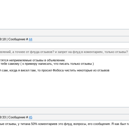
09:18 | Сообщение #
44
явлений, а точнее от флуда отзывов? и запрет на флуд в коментариях, только отзывы?
стятся неприемлемые отзывы в объявлении.
тебе самому ( к примеру написать, что писать только отзывы )
ил сам, когда я висел там, то просил Фобоса чистить некоторые из отзывов
09:33 | Сообщение #
45
ные отзывы, у титана 50% коментариев это флуд, вопросы, его сообщения. Я как был т