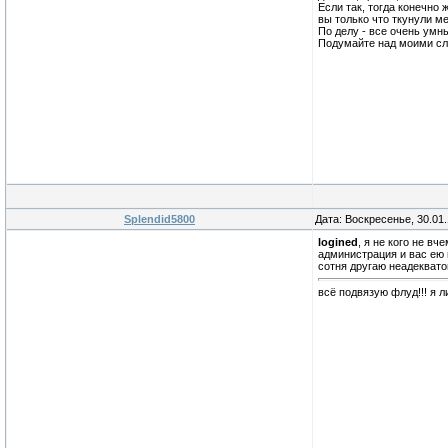
Если так, тогда конечно 
вы только что ткунули м
По делу - все очень умны
Подумайте над моими сло
Splendid5800
Дата: Воскресенье, 30.01
logined
, я не кого не в
администрация и вас ею 
сотня другаю неадеквато
всё подвязую флуд!!! я 