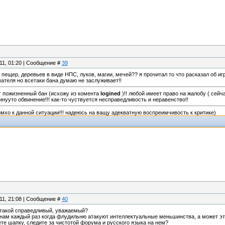
.11, 01:20 | Сообщение #
39
 пещер, деревьев в виде НПС, луков, магии, мечей?? я прочитал то что расказал об и
вателя но всетаки бана думаю не заслуживает!!
т пожизненный бан (исхожу из комента
logined
)!! любой имеет право на жалобу ( сейч
нууто обвинение!!! как-то чуствуется несправедливость и неравенство!!
имхо к данной ситуации!!! надеюсь на ващу адекватную воспреимчивость к критике)
.11, 21:08 | Сообщение #
40
а такой справедливый, уважаемый?
нам каждый раз когда флудильню атакуют интеллектуальные меньшинства, а может это
ете шапку, следите за чистотой форума и русского языка на нем?