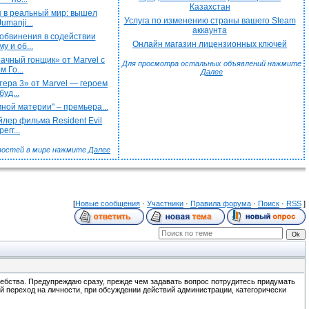
Казахстан
 в реальный мир: вышел
Услуга по изменению страны вашего Steam
umanji...
аккаунта
обвинения в содействии
Онлайн магазин лицензионных ключей
у и об...
чный гонщик» от Marvel с
Для просмотра остальных объявлений нажмите
 Го...
Далее
ера 3» от Marvel — героем
буд...
ной материи" – премьера...
лер фильма Resident Evil
егг...
востей в мире нажмите
Далее
[
Новые сообщения
·
Участники
·
Правила форума
·
Поиск
·
RSS
]
отребства. Предупреждаю сразу, прежде чем задавать вопрос потрудитесь придумать
й переход на личности, при обсуждении действий администрации, категорически