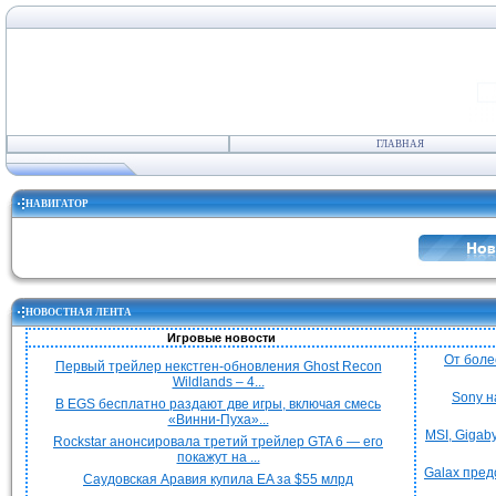
ГЛАВНАЯ
НАВИГАТОР
НОВОСТНАЯ ЛЕНТА
Игровые новости
От боле
Первый трейлер некстген-обновления Ghost Recon
Wildlands – 4...
Sony н
В EGS бесплатно раздают две игры, включая смесь
«Винни-Пуха»...
MSI, Gigab
Rockstar анонсировала третий трейлер GTA 6 — его
покажут на ...
Galax пред
Саудовская Аравия купила EA за $55 млрд