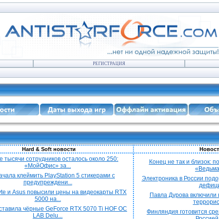
РЕГИСТРАЦИЯ
Hard & Soft новости
Новост
е тысячи сотрудников осталось около 250:
Конец не так и близок: 
«МойОфис» за...
«Ведьмак
ачала клеймить PlayStation 5 стикерами с
Электроника в России подо
предупреждени...
дефицит
yte и Asus повысили цены на видеокарты RTX
Павла Дурова включили в
5000 на...
террорист
ставила чёрные GeForce RTX 5070 Ti HOF OC
Финляндия готовится срез
LAB Delu...
Россией 