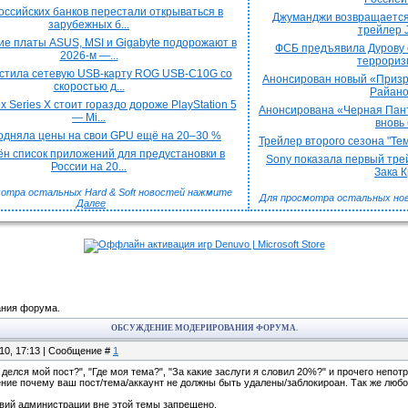
оссийских банков перестали открываться в
Джуманджи возвращается
зарубежных б...
трейлер J
е платы ASUS, MSI и Gigabyte подорожают в
ФСБ предъявила Дурову 
2026-м —...
терроризм
стила сетевую USB-карту ROG USB-C10G со
Анонсирован новый «Призра
скоростью д...
Райаном
x Series X стоит гораздо дороже PlayStation 5
Анонсирована «Черная Пант
— Mi...
вновь 
подняла цены на свои GPU ещё на 20–30 %
Трейлер второго сезона "Тем
н список приложений для предустановки в
Sony показала первый трей
России на 20...
Зака Кр
отра остальных Hard & Soft новостей нажмите
Для просмотра остальных но
Далее
ния форума.
ОБСУЖДЕНИЕ МОДЕРИРОВАНИЯ ФОРУМА.
.10, 17:13 | Сообщение #
1
 делся мой пост?", "Где моя тема?", "За какие заслуги я словил 20%?" и прочего неп
ение почему ваш пост/тема/аккаунт не должны быть удалены/заблокироан. Так же любо
вий администрации вне этой темы запрещено.