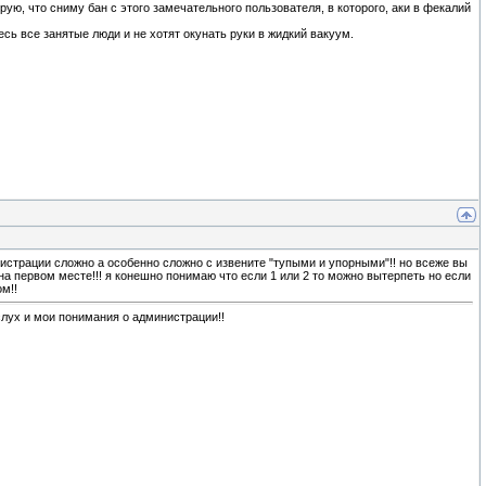
рую, что сниму бан с этого замечательного пользователя, в которого, аки в фекалий
есь все занятые люди и не хотят окунать руки в жидкий вакуум.
инистрации сложно а особенно сложно с извените "тупыми и упорными"!! но всеже вы
на первом месте!!! я конешно понимаю что если 1 или 2 то можно вытерпеть но если
м!!
слух и мои понимания о администрации!!