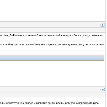
гре
Uwe_Boll
и мне это нечего б не сказало еслиб я не играл бы в эту игру!! конешно
ас в любом месте есть жалобные книги даже в платных туалетах))и узнать из-за чего
 вы жертвуете на серваер и развитие сайта, или вы регулярно пополняете базе