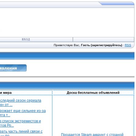
ВХОД
Приветствую Вас,
Гость (зарегистрируйтесь)
·
RSS
и мира
Доска бесплатных объявлений
последний сезон сериала
» от ...
рожает еще сильнее из-за
а т...
 список экстремистов и
ов Ро...
ать часть линий связи с
Продается Steam аккаунт с страной
— по...