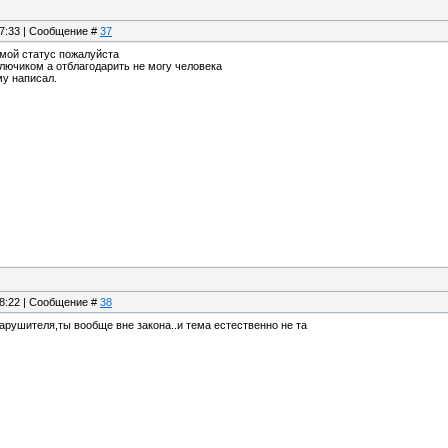
17:33 | Сообщение #
37
мой статус пожалуйста
ключиком а отблагодарить не могу человека
му написал.
18:22 | Сообщение #
38
нарушителя,ты вообще вне закона..и тема естественно не та