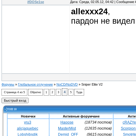
ifDOSe1se
Дата: Среда, 02.05.12, 04:42 | Сообщение
allexxx24
,
пардон не виде
Форумы
»
Глобальное отлучение
»
NoCD/NoDVD
»
Sniper Elite V2
4
Страница
4
из
5
Обратно
1
2
3
5
Туда
ТОП 10
Новички
Активные форумчане
Акти
yru3
Haoose
(18734 постов)
cRAZY
alicjaquebec
MasterMist
(12635 постов)
Scorpio
Lobshibsdik
Demid_OFF
(9615 постов)
Smotrit