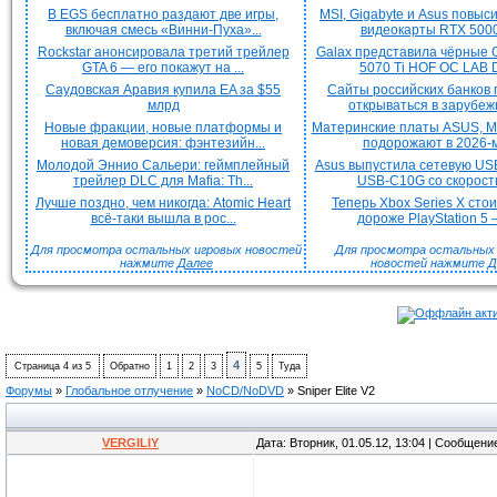
В EGS бесплатно раздают две игры,
MSI, Gigabyte и Asus повыс
включая смесь «Винни-Пуха»...
видеокарты RTX 5000 
Rockstar анонсировала третий трейлер
Galax представила чёрные 
GTA 6 — его покажут на ...
5070 Ti HOF OC LAB De
Саудовская Аравия купила EA за $55
Сайты российских банков
млрд
открываться в зарубежн
Новые фракции, новые платформы и
Материнские платы ASUS, MS
новая демоверсия: фэнтезийн...
подорожают в 2026-м
Молодой Эннио Сальери: геймплейный
Asus выпустила сетевую US
трейлер DLC для Mafia: Th...
USB-C10G со скорость
Лучше поздно, чем никогда: Atomic Heart
Теперь Xbox Series X сто
всё-таки вышла в рос...
дороже PlayStation 5 —
Для просмотра остальных игровых новостей
Для просмотра остальных H
нажмите
Далее
новостей нажмите
Д
4
Страница
4
из
5
Обратно
1
2
3
5
Туда
Форумы
»
Глобальное отлучение
»
NoCD/NoDVD
»
Sniper Elite V2
VERGILIY
Дата: Вторник, 01.05.12, 13:04 | Сообщени