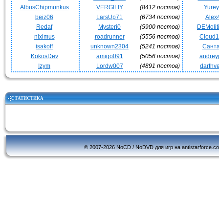
AlbusChipmunkus
VERGILIY
(8412 постов)
Yurey
beiz06
LarsUp71
(6734 постов)
Alex
Redaf
Mysteri0
(5900 постов)
DEMoli
niximus
roadrunner
(5556 постов)
Cloud
isakoff
unknown2304
(5241 постов)
Сант
KokosDev
amigo091
(5056 постов)
andrey
Izym
Lordw007
(4891 постов)
darthv
СТАТИСТИКА
© 2007-2026 NoCD / NoDVD для игр на antistarforce.