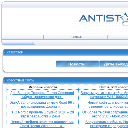
ГЛАВНАЯ
НАВИГАТОР
НОВОСТНАЯ ЛЕНТА
Игровые новости
Hard & Soft новос
Для Starship Troopers: Terran Command
Sony выпустит в сентябре 
выйдет тропическое доп...
наушники WH-1000XM4
DigixArt анонсировала сиквел Road 96 с
Новый софт для монито
возвращением Джона и ...
позволяет регулировать я
THQ Nordic провела шоукейс 2026 – 29
От более тысячи сотрудник
игр в разработке и реме...
около 250: «МойОфис»
Первый трейлер некстген-обновления
Sony начала клеймить Pla
Ghost Recon Wildlands – 4...
стикерами с предупреж