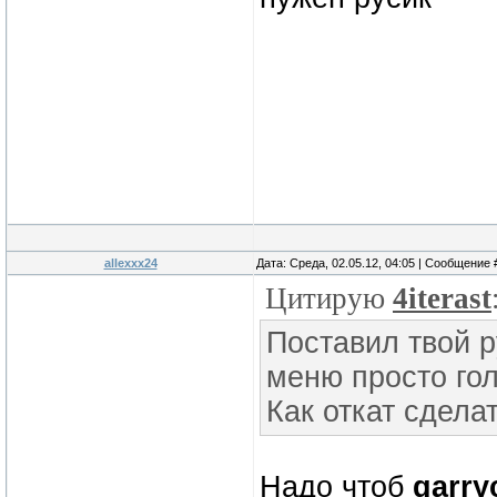
allexxx24
Дата: Среда, 02.05.12, 04:05 | Сообщение
Цитирую
4iterast
Поставил твой р
меню просто го
Как откат сдела
Надо чтоб
garry