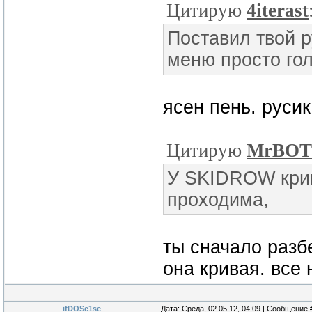
Цитирую
4iterast
Поставил твой р
меню просто го
ясен пень. русик
Цитирую
MrBOT
У SKIDROW крив
проходима,
ты сначало разбе
она кривая. все
ifDOSe1se
Дата: Среда, 02.05.12, 04:09 | Сообщение