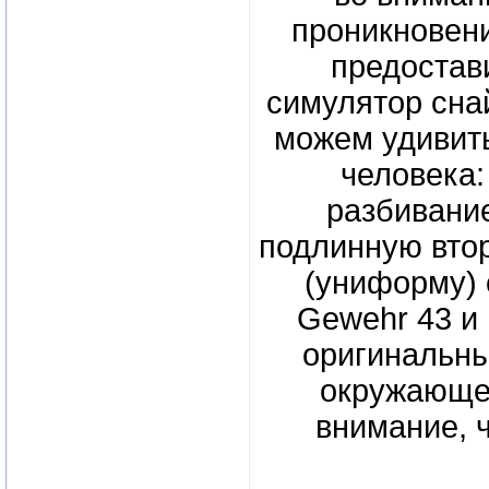
проникновени
предостав
симулятор снай
можем удивить
человека:
разбивание
подлинную втор
(униформу) о
Gewehr 43 и 
оригинальны
окружающей
внимание, 