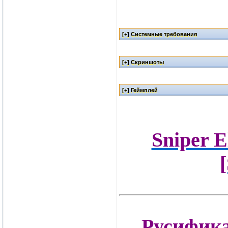
Sniper E
Русифик