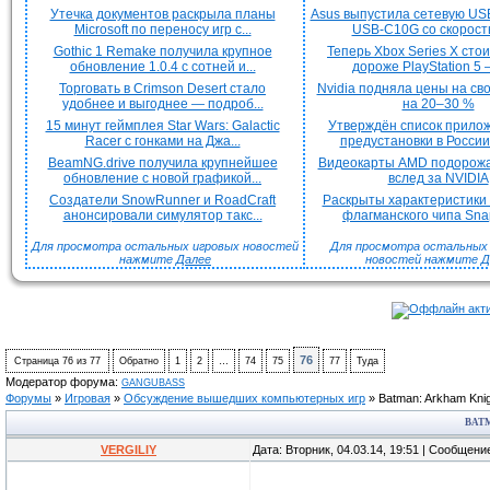
Утечка документов раскрыла планы
Asus выпустила сетевую US
Microsoft по переносу игр с...
USB-C10G со скорость
Gothic 1 Remake получила крупное
Теперь Xbox Series X сто
обновление 1.0.4 с сотней и...
дороже PlayStation 5 —
Торговать в Crimson Desert стало
Nvidia подняла цены на с
удобнее и выгоднее — подроб...
на 20–30 %
15 минут геймплея Star Wars: Galactic
Утверждён список прило
Racer с гонками на Джа...
предустановки в России 
BeamNG.drive получила крупнейшее
Видеокарты AMD подорож
обновление с новой графикой...
вслед за NVIDIA
Создатели SnowRunner и RoadCraft
Раскрыты характеристики
анонсировали симулятор такс...
флагманского чипа Snap
Для просмотра остальных игровых новостей
Для просмотра остальных H
нажмите
Далее
новостей нажмите
Д
76
Страница
76
из
77
Обратно
1
2
…
74
75
77
Туда
Модератор форума:
GANGUBASS
Форумы
»
Игровая
»
Обсуждение вышедших компьютерных игр
»
Batman: Arkham Kni
BAT
VERGILIY
Дата: Вторник, 04.03.14, 19:51 | Сообщени