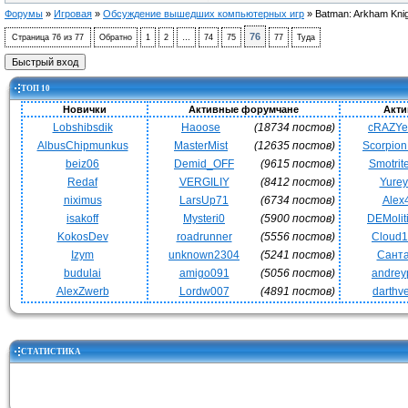
Форумы
»
Игровая
»
Обсуждение вышедших компьютерных игр
»
Batman: Arkham Kni
76
Страница
76
из
77
Обратно
1
2
…
74
75
77
Туда
ТОП 10
Новички
Активные форумчане
Акти
Lobshibsdik
Haoose
(18734 постов)
cRAZY
AlbusChipmunkus
MasterMist
(12635 постов)
Scorpio
beiz06
Demid_OFF
(9615 постов)
Smotrit
Redaf
VERGILIY
(8412 постов)
Yurey
niximus
LarsUp71
(6734 постов)
Alex
isakoff
Mysteri0
(5900 постов)
DEMoli
KokosDev
roadrunner
(5556 постов)
Cloud
Izym
unknown2304
(5241 постов)
Сант
budulai
amigo091
(5056 постов)
andrey
AlexZwerb
Lordw007
(4891 постов)
darthv
СТАТИСТИКА