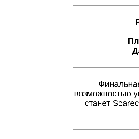
П
Д
Финальная
возможностью у
станет Scarec