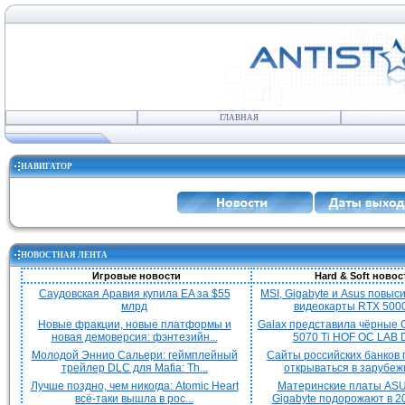
ГЛАВНАЯ
НАВИГАТОР
НОВОСТНАЯ ЛЕНТА
Игровые новости
Hard & Soft новос
Саудовская Аравия купила EA за $55
MSI, Gigabyte и Asus повыс
млрд
видеокарты RTX 5000 
Новые фракции, новые платформы и
Galax представила чёрные 
новая демоверсия: фэнтезийн...
5070 Ti HOF OC LAB De
Молодой Эннио Сальери: геймплейный
Сайты российских банков
трейлер DLC для Mafia: Th...
открываться в зарубежн
Лучше поздно, чем никогда: Atomic Heart
Материнские платы ASU
всё-таки вышла в рос...
Gigabyte подорожают в 20