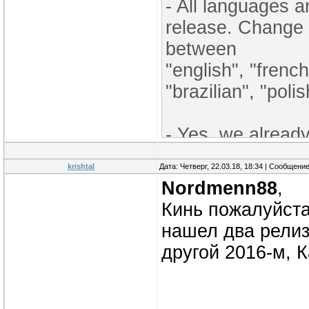
- All languages a
release. Change 
between
"english", "french
"brazilian", "poli
- Yes, we already
really unique ca
krishtal
Дата: Четверг, 22.03.18, 18:34 | Сообщени
shelves because i
Nordmenn88
,
it
Кинь пожалуйста
was later re-rel
нашел два релиз
would have
другой 2016-м, 
been majesticall
whole
bunch of new dlc