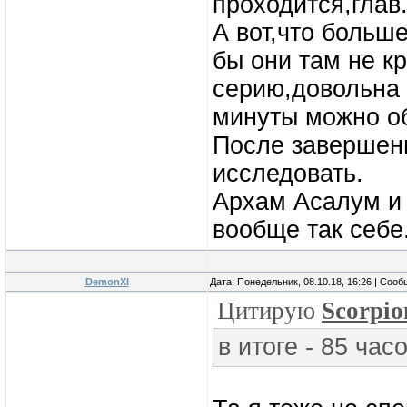
проходится,глав
А вот,что больше
бы они там не к
серию,довольна 
минуты можно об
После завершени
исследовать.
Архам Асалум и 
вообще так себе
DemonXI
Дата: Понедельник, 08.10.18, 16:26 | Соо
Цитирую
Scorpi
в итоге - 85 ча