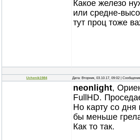
Какое железо ну
или средне-высо
тут проц тоже в
Uchenik1984
Дата: Вторник, 03.10.17, 09:02 | Сообщени
neonlight
, Орие
FullHD. Проседае
Но карту со дня
бы меньше грела
Как то так.