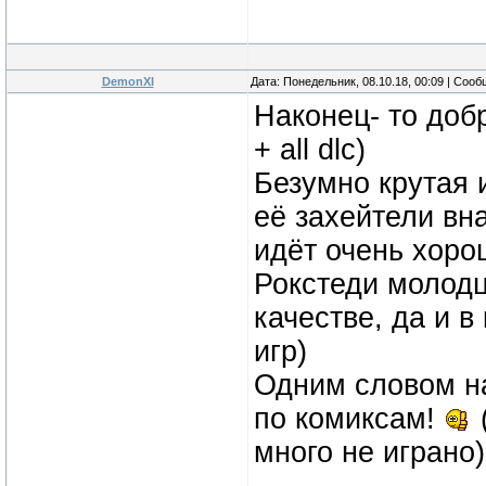
DemonXI
Дата: Понедельник, 08.10.18, 00:09 | Соо
Наконец- то до
+ all dlc)
Безумно крутая 
её захейтели вн
идёт очень хоро
Рокстеди молодц
качестве, да и в
игр)
Одним словом н
по комиксам!
много не играно)