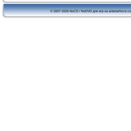
© 2007-2026 NoCD / NoDVD для игр на antistarforce.