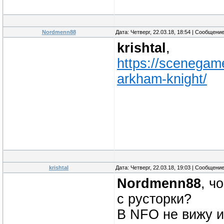
playing
game. Enjoy the r
Nordmenn88
Дата: Четверг, 22.03.18, 18:54 | Сообщени
krishtal
,
https://scenega
arkham-knight/
krishtal
Дата: Четверг, 22.03.18, 19:03 | Сообщени
Nordmenn88
, ч
с русторки?
В NFO не вижу 