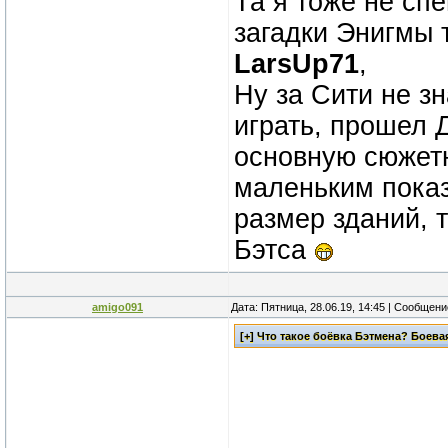
Та я тоже не с
загадки Энигмы 
LarsUp71
,
Ну за Сити не зн
играть, прошел 
основную сюжетн
маленьким показ
размер зданий, 
Бэтса
amigo091
Дата: Пятница, 28.06.19, 14:45 | Сообщен