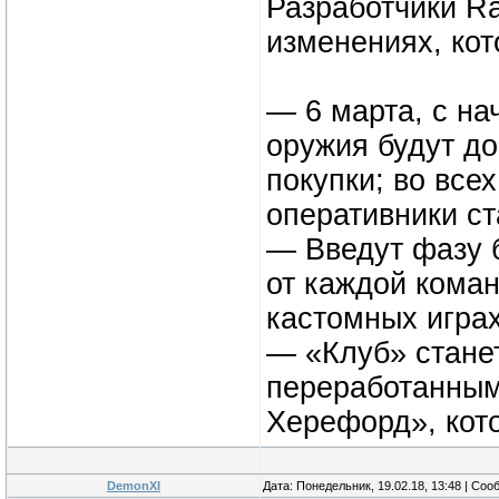
Разработчики Ra
изменениях, кот
— 6 марта, с на
оружия будут до
покупки; во всех
оперативники с
— Введут фазу б
от каждой коман
кастомных играх
— «Клуб» станет
переработанны
Херефорд», кот
DemonXI
Дата: Понедельник, 19.02.18, 13:48 | Со