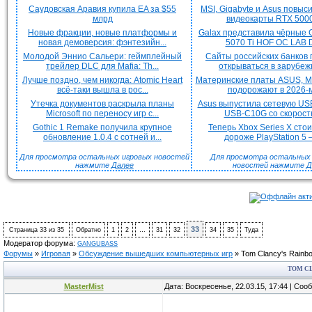
Саудовская Аравия купила EA за $55
MSI, Gigabyte и Asus повыс
млрд
видеокарты RTX 5000 
Новые фракции, новые платформы и
Galax представила чёрные 
новая демоверсия: фэнтезийн...
5070 Ti HOF OC LAB De
Молодой Эннио Сальери: геймплейный
Сайты российских банков
трейлер DLC для Mafia: Th...
открываться в зарубежн
Лучше поздно, чем никогда: Atomic Heart
Материнские платы ASUS, MS
всё-таки вышла в рос...
подорожают в 2026-м
Утечка документов раскрыла планы
Asus выпустила сетевую US
Microsoft по переносу игр с...
USB-C10G со скорость
Gothic 1 Remake получила крупное
Теперь Xbox Series X сто
обновление 1.0.4 с сотней и...
дороже PlayStation 5 —
Для просмотра остальных игровых новостей
Для просмотра остальных H
нажмите
Далее
новостей нажмите
Д
33
Страница
33
из
35
Обратно
1
2
…
31
32
34
35
Туда
Модератор форума:
GANGUBASS
Форумы
»
Игровая
»
Обсуждение вышедших компьютерных игр
»
Tom Clancy's Rainbo
TOM CL
MasterMist
Дата: Воскресенье, 22.03.15, 17:44 | Со