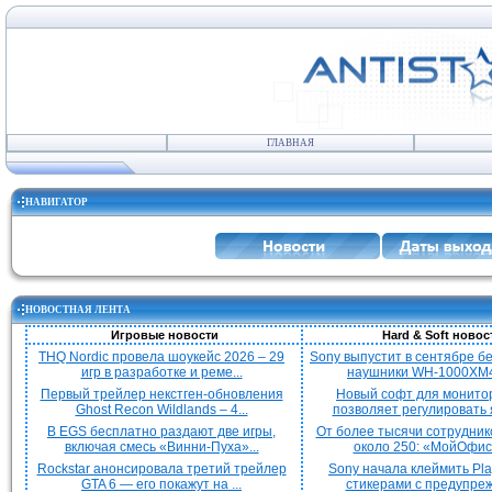
ГЛАВНАЯ
НАВИГАТОР
НОВОСТНАЯ ЛЕНТА
Игровые новости
Hard & Soft новос
THQ Nordic провела шоукейс 2026 – 29
Sony выпустит в сентябре 
игр в разработке и реме...
наушники WH-1000XM4
Первый трейлер некстген-обновления
Новый софт для монито
Ghost Recon Wildlands – 4...
позволяет регулировать я
В EGS бесплатно раздают две игры,
От более тысячи сотрудник
включая смесь «Винни-Пуха»...
около 250: «МойОфис»
Rockstar анонсировала третий трейлер
Sony начала клеймить Pla
GTA 6 — его покажут на ...
стикерами с предупреж