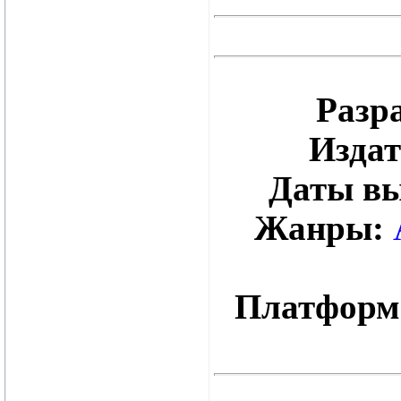
Разр
Издат
Даты вы
Жанры:
Платфор