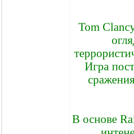
Tom Clancy
огля
террористи
Игра пост
сражения
В основе Ra
интен