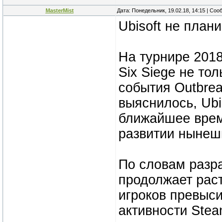
MasterMist
Дата: Понедельник, 19.02.18, 14:15 | Со
Ubisoft не план
На турнире 2018 
Six Siege не то
события Outbrea
выяснилось, Ubi
ближайшее врем
развитии нынешн
По словам разра
продолжает рас
игроков превыс
активности Stea