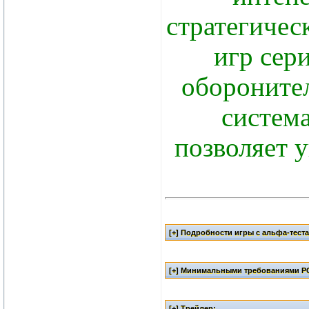
стратегичес
игр сер
оборонител
систем
позволяет 