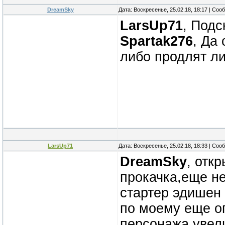
DreamSky
Дата: Воскресенье, 25.02.18, 18:17 | Со
LarsUp71
, Подс
Spartak276
, Да
либо продлят ли
LarsUp71
Дата: Воскресенье, 25.02.18, 18:33 | Со
DreamSky
, отк
прокачка,еще н
стартер эдишен
по моему еще о
персонажа увели