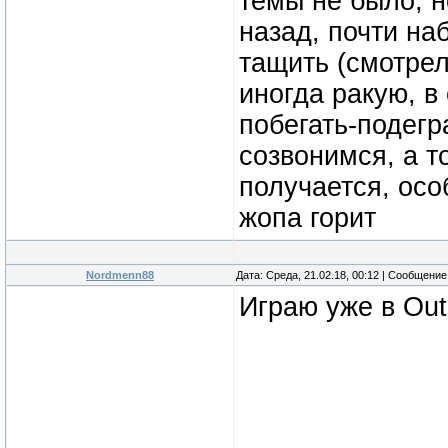
темы не было, н
назад, почти на
тащить (смотрел
иногда ракую, в
побегать-подегр
созвонимся, а т
получается, осо
жопа горит
Nordmenn88
Дата: Среда, 21.02.18, 00:12 | Сообщени
Играю уже в Out