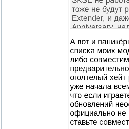
SKSE не работа
тоже не будут р
Extender, и да
Anniversary, н
переделывать с
А вот и паникёр
Preliminary AE 
списка моих мо
возжелают этим
либо совместим
предварительно
оголтелый хейт
уже начала всем
что если играет
обновлений нео
официально не 
ставьте совмес