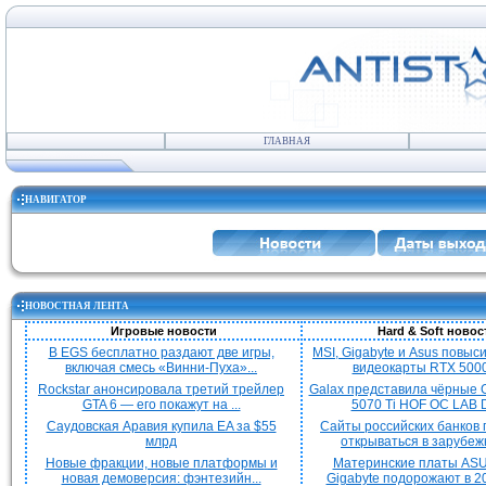
ГЛАВНАЯ
НАВИГАТОР
НОВОСТНАЯ ЛЕНТА
Игровые новости
Hard & Soft новос
В EGS бесплатно раздают две игры,
MSI, Gigabyte и Asus повыс
включая смесь «Винни-Пуха»...
видеокарты RTX 5000 
Rockstar анонсировала третий трейлер
Galax представила чёрные 
GTA 6 — его покажут на ...
5070 Ti HOF OC LAB De
Саудовская Аравия купила EA за $55
Сайты российских банков
млрд
открываться в зарубежн
Новые фракции, новые платформы и
Материнские платы ASU
новая демоверсия: фэнтезийн...
Gigabyte подорожают в 20