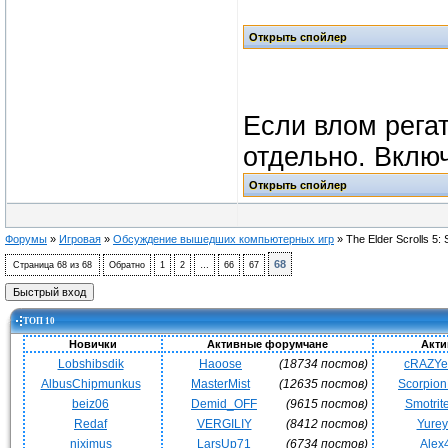
Если влом регат
отдельно. Включ
Форумы
»
Игровая
»
Обсуждение вышедших компьютерных игр
»
The Elder Scrolls 5:
68
Страница
68
из
68
Обратно
1
2
…
66
67
ТОП 10
Новички
Активные форумчане
Акти
Lobshibsdik
Haoose
(18734 постов)
cRAZY
AlbusChipmunkus
MasterMist
(12635 постов)
Scorpio
beiz06
Demid_OFF
(9615 постов)
Smotrit
Redaf
VERGILIY
(8412 постов)
Yurey
niximus
LarsUp71
(6734 постов)
Alex