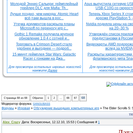
Молодой Эннио Сальери: геймплейный
Asus выпустила сетевую US
трейлер DLC для Mafia: Th...
USB-C10G со скорость
Лучше поздно, чем никогда: Atomic Heart
Теперь Xbox Series X сто
всё-таки вышла в рос...
дороже PlayStation 5 —
Утечка документов раскрыла планы
Nvidia подняла цены на с
Microsoft по переносу игр с...
на 20–30 %
Gothic 1 Remake получила крупное
Утверждён список прило
обновление 1.0.4 с сотней и...
предустановки в России 
Торговать в Crimson Desert стало
Видеокарты AMD подорож
удобнее и выгоднее — подроб...
вслед за NVIDIA
15 минут геймплея Star Wars: Galactic
Раскрыты характеристики
Racer с гонками на Джа...
флагманского чипа Snap
Для просмотра остальных игровых новостей
Для просмотра остальных H
нажмите
Далее
новостей нажмите
Д
68
Страница
68
из
68
Обратно
1
2
…
66
67
Модератор форума:
GANGUBASS
Форумы
»
Игровая
»
Обсуждение вышедших компьютерных игр
»
The Elder Scrolls 5:
TH
Alex_Crazy
Дата: Воскресенье, 12.12.10, 15:53 | Сообщение #
1
Дата