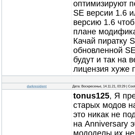
оптимизируют п
SE версии 1.6 и
версию 1.6 чтоб
плане модифика
Качай пиратку S
обновленной SE 
будут и так на в
лицензия хуже 
darkresident
Дата: Воскресенье, 14.11.21, 03:29 | Со
tonus125
, Я пр
старых модов на
это никак не по
на Anniversary 
мододелы их не