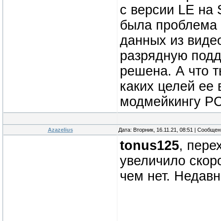
с версии LE на
была проблема с
данных из виде
разрядную подд
решена. А что 
каких целей ее
модмейкингу P
Azazelius
Дата: Вторник, 16.11.21, 08:51 | Сообще
tonus125
, пере
увеличило скоро
чем нет. Недавн