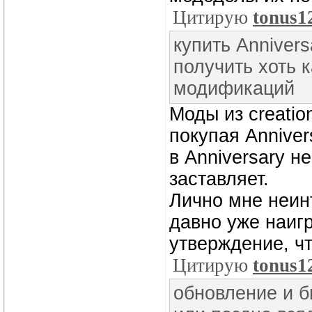
Цитирую
tonus1
купить Annivers
получить хоть 
модификаций
Моды из creatio
покупая Anniver
в Anniversary н
заставляет.
Лично мне неин
давно уже наиг
утверждение, ч
Цитирую
tonus1
обновление и 