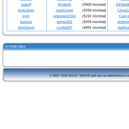
isakoff
Mysteri0
(5900 постов)
DEMoli
KokosDev
roadrunner
(5556 постов)
Cloud
Izym
unknown2304
(5241 постов)
Сант
budulai
amigo091
(5056 постов)
andrey
AlexZwerb
Lordw007
(4891 постов)
darthv
СТАТИСТИКА
© 2007-2026 NoCD / NoDVD для игр на antistarforce.