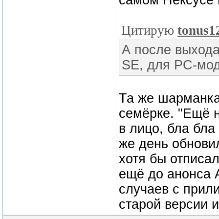
самом Нексусе 
Цитирую
tonus1
А после выхода
SE, для РС-мод
Та же шарманка
семёрке. "Ещё 
в лицо, бла бла
же день обнови
хотя бы отписал
ещё до анонса 
случаев с прил
старой версии и