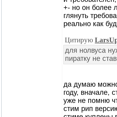
+- но он более 
глянуть требова
реально как буд
Цитирую
LarsU
для нолвуса ну
пиратку не ста
да думаю можно 
году, вначале, 
уже не помню ч
стим рип версию
стиме куплены в