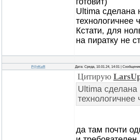
готовит)
Ultima сделана 
технологичнее ч
Кстати, для но
на пиратку не с
P@rKuR
Дата: Среда, 10.01.24, 14:01 | Сообщени
Цитирую
LarsU
Ultima сделана
технологичнее 
да там почти од
и требователен, 