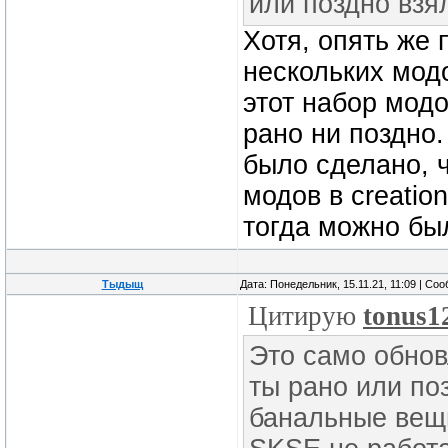
или поздно взял
Хотя, опять же 
нескольких модо
этот набор модо
рано ни поздно.
было сделано, 
модов в creation
тогда можно бы
Тыдыщ
Дата: Понедельник, 15.11.21, 11:09 | Со
Цитирую
tonus1
Это само обно
ты рано или поз
банальные вещи