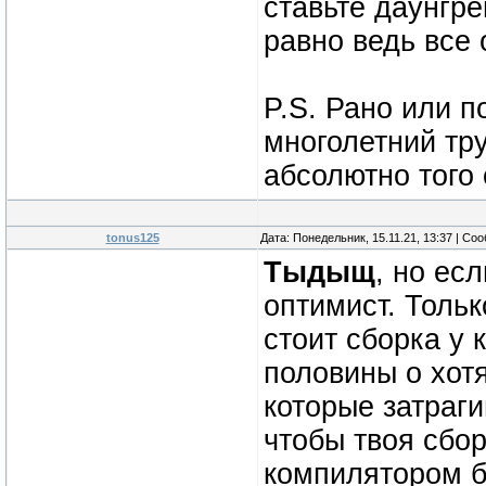
ставьте даунгре
равно ведь все
P.S. Рано или п
многолетний тр
абсолютно того 
tonus125
Дата: Понедельник, 15.11.21, 13:37 | С
Тыдыщ
, но ес
оптимист. Только
стоит сборка у 
половины о хот
которые затраг
чтобы твоя сбор
компилятором б