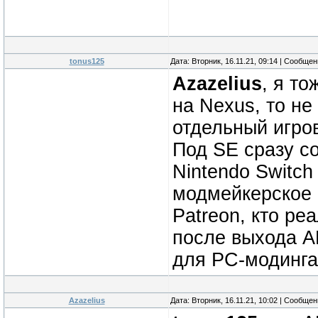
tonus125
Дата: Вторник, 16.11.21, 09:14 | Сообще
Azazelius
, я т
на Nexus, то не
отдельный игро
Под SE сразу со
Nintendo Switch
модмейкерское 
Patreon, кто р
после выхода A
для РС-модинга
Azazelius
Дата: Вторник, 16.11.21, 10:02 | Сообще