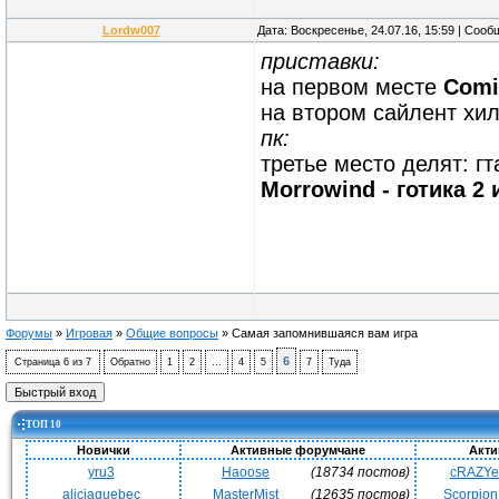
Lordw007
Дата: Воскресенье, 24.07.16, 15:59 | Соо
приставки:
на первом месте
Comi
на втором сайлент хил
пк:
третье место делят: гт
Morrowind - готика 2 
Форумы
»
Игровая
»
Общие вопросы
»
Самая запомнившаяся вам игра
6
Страница
6
из
7
Обратно
1
2
…
4
5
7
Туда
ТОП 10
Новички
Активные форумчане
Акти
yru3
Haoose
(18734 постов)
cRAZY
alicjaquebec
MasterMist
(12635 постов)
Scorpio