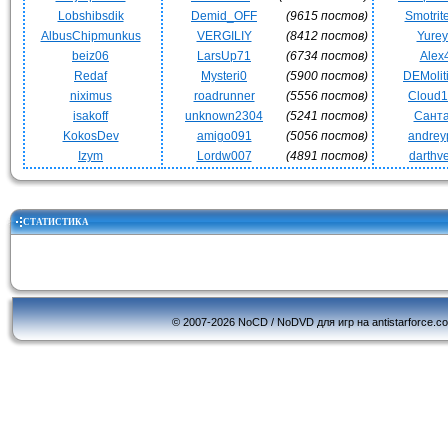
Lobshibsdik
Demid_OFF
(9615 постов)
Smotrit
AlbusChipmunkus
VERGILIY
(8412 постов)
Yurey
beiz06
LarsUp71
(6734 постов)
Alex
Redaf
Mysteri0
(5900 постов)
DEMoli
niximus
roadrunner
(5556 постов)
Cloud
isakoff
unknown2304
(5241 постов)
Сант
KokosDev
amigo091
(5056 постов)
andrey
Izym
Lordw007
(4891 постов)
darthv
СТАТИСТИКА
© 2007-2026 NoCD / NoDVD для игр на antistarforce.