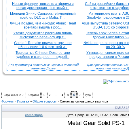
Новые фракции, новые платформы и
Сайты российских банков
новая демоверсия: фэнтезийн...
открываться в зарубежн
Молодой Эннио Сальери: геймплейный
Материнские платы ASU
трейлер DLC для Mafia: Th...
Gigabyte подорожают в 20
Лучше поздно, чем никогда: Atomic Heart
Asus выпустила сетевую US
всё-таки вышла в рос...
USB-C10G со скорость
Утечка документов раскрыла планы
Теперь Xbox Series X сто
Microsoft по переносу игр с...
дороже PlayStation 5 —
Gothic 1 Remake получила крупное
Nvidia подняла цены на с
обновление 1.0.4 с сотней и...
на 20–30 %
Торговать в Crimson Desert стало
Утверждён список прило
удобнее и выгоднее — подроб...
предустановки в России 
Для просмотра остальных игровых новостей
Для просмотра остальных H
нажмите
Далее
новостей нажмите
Д
6
Страница
6
из
7
Обратно
1
2
…
4
5
7
Туда
Форумы
»
Игровая
»
Общие вопросы
»
Самая запомнившаяся вам игра
САМАЯ З
come2papa
Дата: Среда, 01.12.10, 14:32 | Сообщение
Metal Gear Solid PS-1