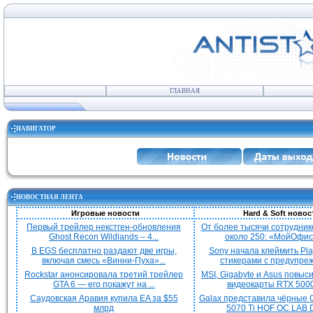
ГЛАВНАЯ
НАВИГАТОР
НОВОСТНАЯ ЛЕНТА
Игровые новости
Hard & Soft новос
Первый трейлер некстген-обновления
От более тысячи сотрудник
Ghost Recon Wildlands – 4...
около 250: «МойОфис»
В EGS бесплатно раздают две игры,
Sony начала клеймить Pla
включая смесь «Винни-Пуха»...
стикерами с предупреж
Rockstar анонсировала третий трейлер
MSI, Gigabyte и Asus повыс
GTA 6 — его покажут на ...
видеокарты RTX 5000 
Саудовская Аравия купила EA за $55
Galax представила чёрные 
млрд
5070 Ti HOF OC LAB De