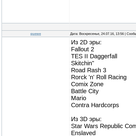
quewe
Дата: Воскресенье, 24.07.16, 13:56 | Соо
Из 2D эры:
Fallout 2
TES II Daggerfall
Skitchin"
Road Rash 3
Rorck 'n' Roll Racing
Comix Zone
Battle City
Mario
Contra Hardcorps
Из 3D эры:
Star Wars Republic C
Enslaved