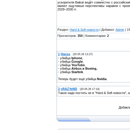
ускорителя Baikal ведёт совместно с российски
имеют ощутимые перспективы наравне с проек
2029–2030 гг.
Раздел:
Hard & Soft новости
| Добавил:
Admin
| 1
Просмотров:
350
| Комментарии:
2
1
Haoss
(20.05.26 13:27)
- убийцa
Iphone
,
- убийцa
Google
,
- убийцa
YouTube
,
- убийцa
Airbus и Boeing,
- убийцa
Starlink
.
Теперь будет ещё убийца
Nvidia
.
2
cRAZYeND
(20.05.26 17:14)
Такое надо постить не в "Hard & Soft новости", а
Добавл