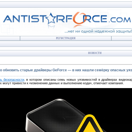
РЕГИСТРАЦИЯ
НОВОСТИ
но обновить старые драйверы GeForce — в них нашли семёрку опасных уя
ь безопасности,
в котором описаны семь новых уязвимостей в драйверах видеокар
их могут привести к «изменению данных и выполнению кода», отмечает компания.