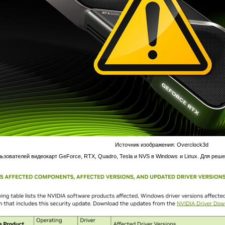
Источник изображения: Overclock3d
льзователей видеокарт GeForce, RTX, Quadro, Tesla и NVS в Windows и Linux. Для ре