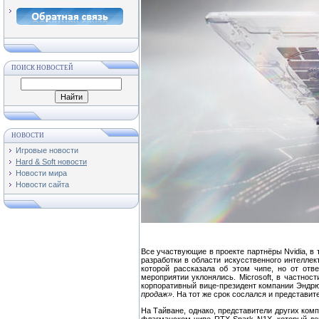
ПОИСК НОВОСТЕЙ
НОВОСТИ
Игровые новости
Hard & Soft новости
Новости мира
Новости сайта
Все участвующие в проекте партнёры Nvidia, в 
разработки в области искусственного интеллек
которой рассказала об этом чипе, но от отв
мероприятии уклонялись. Microsoft, в частнос
корпоративный вице-президент компании Эндрю 
продаж»
. На тот же срок сослался и представит
На Тайване, однако, представители других ком