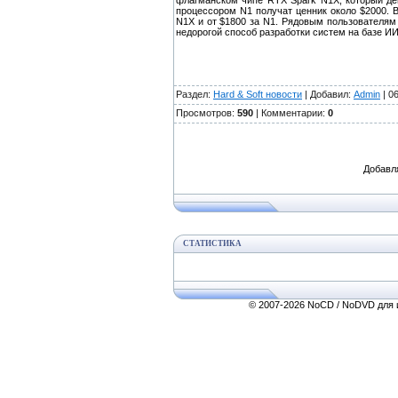
флагманском чипе RTX Spark N1X, который дем
процессором N1 получат ценник около $2000. В
N1X и от $1800 за N1. Рядовым пользователям 
недорогой способ разработки систем на базе ИИ
Раздел:
Hard & Soft новости
| Добавил:
Admin
| 0
Просмотров:
590
| Комментарии:
0
Добавл
СТАТИСТИКА
© 2007-2026 NoCD / NoDVD для и