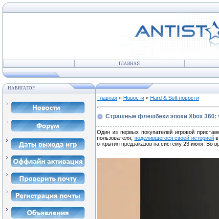
ГЛАВНАЯ
НАВИГАТОР
Главная
»
Новости
»
Hard & Soft новости
Страшные флешбеки эпохи Xbox 360: 
Один из первых покупателей игровой приставк
пользователя,
поделившегося своей историей
в
открытия предзаказов на систему 23 июня. Во 