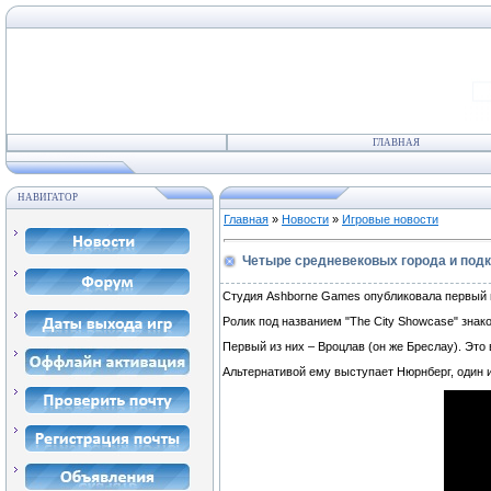
ГЛАВНАЯ
НАВИГАТОР
Главная
»
Новости
»
Игровые новости
Четыре средневековых города и подку
Студия Ashborne Games опубликовала первый 
Ролик под названием "The City Showcase" знак
Первый из них – Вроцлав (он же Бреслау). Это
Альтернативой ему выступает Нюрнберг, один 