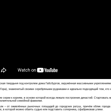
ическая твердыня под контролем дома Габсбургов, окружённая массивными укреплениям
-Гора), знаменитый своими серебряными рудниками и идеально подходящий тем, кто х
е серии к корням, в основе которой всегда лежало построение династий. Стартоват
 влиятельной семейной фамилии.
ли – от оживлённых рыночных площадей до городских ратуш, причём облик города 
, в которой можно обаять судью или подставить соперника, сфабриковав улики.