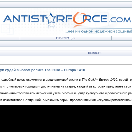
РЕГИСТРАЦИЯ
НОВОСТИ
п судей в новом ролике The Guild – Europa 1410
подробный показ окружения и средневековой жизни в
The Guild – Europa 1410
, своей 
омит с четырьмя городами, доступными на старте, каждый из которых предлагает сво
 важнейший торгово-коммерческий узел Силезии и центр культурного и религиозного ра
из локомотивов Священной Римской империи, прославившийся искусной ремесленной 