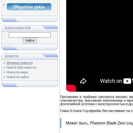
ПОИСК НОВОСТЕЙ
НОВОСТИ
Игровые новости
Hard & Soft новости
Новости мира
Новости сайта
Противники в трейлере смотрятся весомо: ж
электричества, массивная воительница и ядо
фэнтезийной эстетики с монструозностью в ду
Глава S-Game Соулфрейм Лян настаивает на то
Может быть,
Phantom Blade Zero
соз