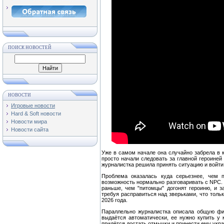
ПОИСК НОВОСТЕЙ
НОВОСТИ
Игровые новости
Hard & Soft новости
Новости мира
Новости сайта
Уже в самом начале она случайно забрела в к
просто начали следовать за главной героиней
журналистка решила принять ситуацию и войти
Проблема оказалась куда серьезнее, чем п
возможность нормально разговаривать с NPC. 
раньше, чем "питомцы" догонят героиню, и з
требуя расправиться над зверьками, что толь
2026 года.
Параллельно журналистка описала общую 
выдаётся автоматически, ее нужно купить у 
придётся достать отмычки и принести ему укр