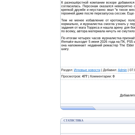
К разношёрстной компании вскоре добавился
согласилась. Персонаж оказался невероятно 
крепкой дружбе и неустанно звал "в тихое мес
героиней даже после перезапуска сессии. Еще о
Тем не менее избавление от кротокрыс поло
нормально, и журналистка смогла узнать у пе
задания от мага Торреса и нашла арену для бое
по всему, автора материала ничуть не смутило
По итогам четырех часов журналистка признаёт
Remake
выходит 5 июня 2026 года на ПК, PS5 и
она напоминает недавний ремастер The Elder S
шагу.
Раздел:
Игровые новости
| Добавил:
Admin
| 07.
Просмотров:
477
| Комментарии:
0
Добавлят
СТАТИСТИКА