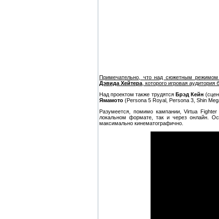
Примечательно, что над сюжетным режимом V
Дэвида Хейтера
, которого игровая аудитория
Над проектом также трудятся
Брэд Кейн
(сце
Ямамото
(Persona 5 Royal, Persona 3, Shin Mega
Разумеется, помимо кампании, Virtua Fight
локальном формате, так и через онлайн. О
максимально кинематографично.