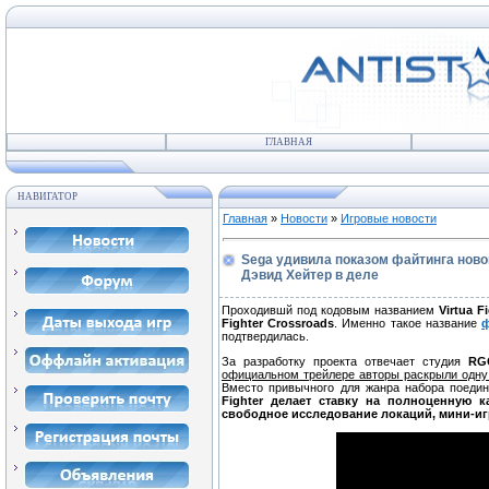
ГЛАВНАЯ
НАВИГАТОР
Главная
»
Новости
»
Игровые новости
Sega удивила показом файтинга ново
Дэвид Хейтер в деле
Проходившй под кодовым названием
Virtua F
Fighter Crossroads
. Именно такое название
ф
подтвердилась.
За разработку проекта отвечает студия
RG
официальном трейлере авторы раскрыли одну
Вместо привычного для жанра набора поеди
Fighter делает ставку на полноценную 
свободное исследование локаций, мини-иг