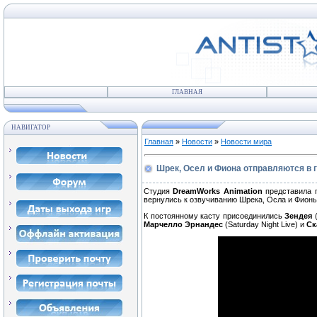
ГЛАВНАЯ
НАВИГАТОР
Главная
»
Новости
»
Новости мира
Шрек, Осел и Фиона отправляются в
Студия
DreamWorks Animation
представила 
вернулись к озвучиванию Шрека, Осла и Фионы
К постоянному касту присоединились
Зендея
(
Марчелло Эрнандес
(Saturday Night Live) и
Ск