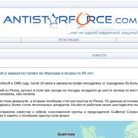
РЕГИСТРАЦИЯ
НОВОСТИ
иб в авиакатастрофе во Франции в возрасте 69 лет
Ubisoft в 1986 году, погиб 19 июня в авиакатастрофе неподалёку от аэродрома Ла-Бол
 из Ренна, рухнул в поле при заходе на посадку незадолго до шести вечера по мест
человека, оба погибли.
естном авиаклубе, а вторым погибшим стал инструктор из Ренна. По данным источника
жидалось более сотни летательных аппаратов. На месте работали около шестидесяти п
восприняли известие о гибели сооснователя группы и председателя Guillemot Corpo
е в память о погибшем приспустили флаги.