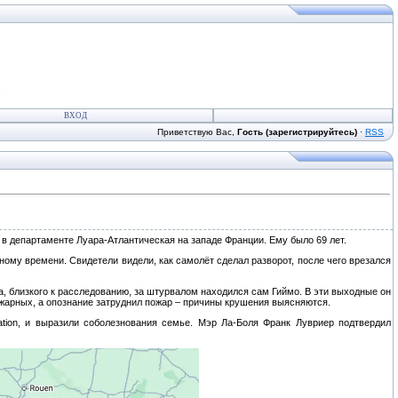
ВХОД
Приветствую Вас,
Гость (зарегистрируйтесь)
·
RSS
ь в департаменте Луара-Атлантическая на западе Франции. Ему было 69 лет.
ному времени. Свидетели видели, как самолёт сделал разворот, после чего врезался
, близкого к расследованию, за штурвалом находился сам Гиймо. В эти выходные он
ожарных, а опознание затруднил пожар – причины крушения выясняются.
ration, и выразили соболезнования семье. Мэр Ла-Боля Франк Лувриер подтвердил