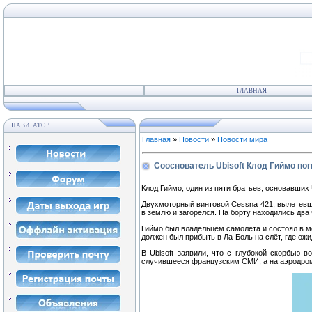
ГЛАВНАЯ
НАВИГАТОР
Главная
»
Новости
»
Новости мира
Сооснователь Ubisoft Клод Гиймо пог
Клод Гиймо, один из пяти братьев, основавших 
Двухмоторный винтовой Cessna 421, вылетевший
в землю и загорелся. На борту находились два 
Гиймо был владельцем самолёта и состоял в м
должен был прибыть в Ла-Боль на слёт, где о
В Ubisoft заявили, что с глубокой скорбью 
случившееся французским СМИ, а на аэродром