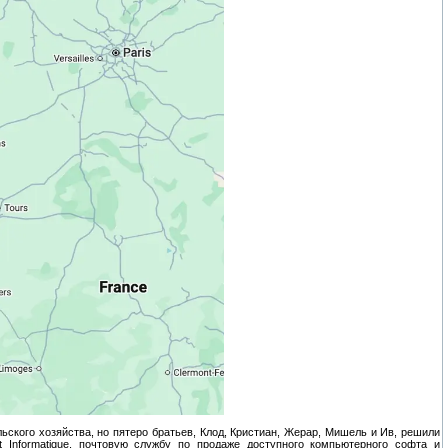
ьского хозяйства, но пятеро братьев, Клод, Кристиан, Жерар, Мишель и Ив, решили
t Informatique, почтовую службу по продаже доступного компьютерного софта и