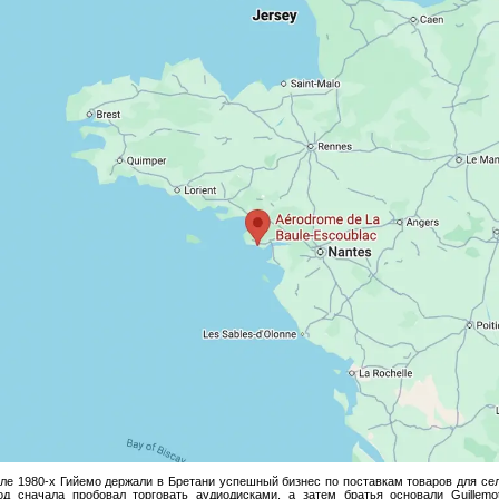
але 1980-х Гийемо держали в Бретани успешный бизнес по поставкам товаров для сел
д сначала пробовал торговать аудиодисками, а затем братья основали Guillemo