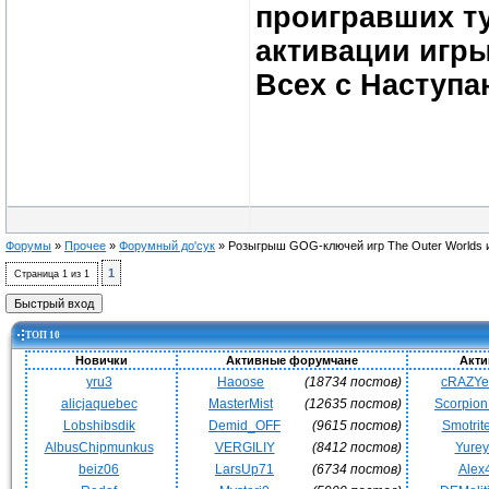
проигравших ту
активации игры
Всех с Наступ
Форумы
»
Прочее
»
Форумный до'сук
»
Розыгрыш GOG-ключей игр The Outer Worlds и 
1
Страница
1
из
1
ТОП 10
Новички
Активные форумчане
Акти
yru3
Haoose
(18734 постов)
cRAZY
alicjaquebec
MasterMist
(12635 постов)
Scorpio
Lobshibsdik
Demid_OFF
(9615 постов)
Smotrit
AlbusChipmunkus
VERGILIY
(8412 постов)
Yurey
beiz06
LarsUp71
(6734 постов)
Alex