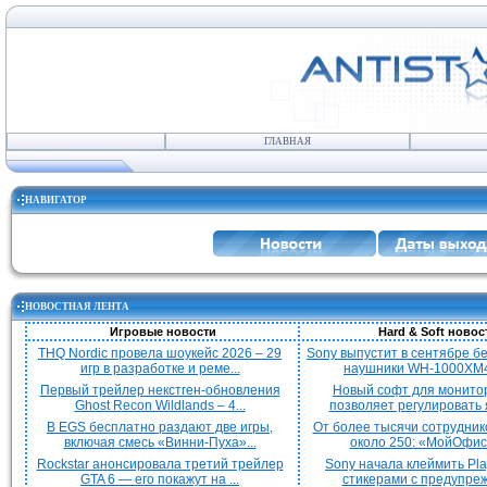
ГЛАВНАЯ
НАВИГАТОР
НОВОСТНАЯ ЛЕНТА
Игровые новости
Hard & Soft новос
THQ Nordic провела шоукейс 2026 – 29
Sony выпустит в сентябре 
игр в разработке и реме...
наушники WH-1000XM4
Первый трейлер некстген-обновления
Новый софт для монито
Ghost Recon Wildlands – 4...
позволяет регулировать я
В EGS бесплатно раздают две игры,
От более тысячи сотрудник
включая смесь «Винни-Пуха»...
около 250: «МойОфис»
Rockstar анонсировала третий трейлер
Sony начала клеймить Pla
GTA 6 — его покажут на ...
стикерами с предупреж