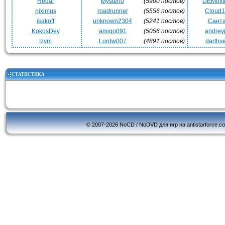
Redaf
Mysteri0
(5900 постов)
DEMoli
niximus
roadrunner
(5556 постов)
Cloud
isakoff
unknown2304
(5241 постов)
Сант
KokosDev
amigo091
(5056 постов)
andrey
Izym
Lordw007
(4891 постов)
darthv
СТАТИСТИКА
© 2007-2026 NoCD / NoDVD для игр на antistarforce.