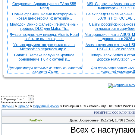
Саудовская Аравия купила EA за $55
MSI, Gigabyte и Asus повыс
млрд
видеокарты RTX 5000 
Новые фракции, новые платформы и
Galax представила чёрные 
новая демоверсия: фэнтезийн...
5070 Ti HOF OC LAB De
Молодой Эннио Сальери: геймплейный
Сайты российских банков
трейлер DLC для Mafia: Th...
открываться в зарубежн
Лучше поздно, чем никогда: Atomic Heart
Материнские платы ASUS, MS
всё-таки вышла в рос...
подорожают в 2026-м
Утечка документов раскрыла планы
Asus выпустила сетевую US
Microsoft по переносу игр с...
USB-C10G со скорость
Gothic 1 Remake получила крупное
Теперь Xbox Series X сто
обновление 1.0.4 с сотней и...
дороже PlayStation 5 —
Для просмотра остальных игровых новостей
Для просмотра остальных H
нажмите
Далее
новостей нажмите
Д
1
Страница
1
из
1
Форумы
»
Прочее
»
Форумный до'сук
»
Розыгрыш GOG-ключей игр The Outer Worlds и 
РОЗЫГРЫШ GOG-КЛЮЧЕЙ ИГ
IAmDark
Дата: Воскресенье, 15.12.24, 13:36 | Соо
Всех с наступаю