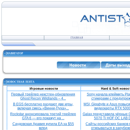
ГЛАВНАЯ
НАВИГАТОР
НОВОСТНАЯ ЛЕНТА
Игровые новости
Hard & Soft новос
Первый трейлер некстген-обновления
Sony начала клеймить Pla
Ghost Recon Wildlands – 4...
стикерами с предупреж
В EGS бесплатно раздают две игры,
MSI, Gigabyte и Asus повыс
включая смесь «Винни-Пуха»...
видеокарты RTX 5000 
Rockstar анонсировала третий трейлер
Galax представила чёрные 
GTA 6 — его покажут на ...
5070 Ti HOF OC LAB De
Саудовская Аравия купила EA за $55
Сайты российских банков
млрд
открываться в зарубежн