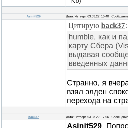
Kb)
Asinit529
Дата: Четверг, 03.03.22, 15:40 | Сообщени
Цитирую
back37
:
humble, как и п
карту Сбера (Vi
выдавая сообще
введенных данн
Странно, я вчер
взял элден спок
перехода на стр
back37
Дата: Четверг, 03.03.22, 17:06 | Сообщени
Asinit529
, Попр