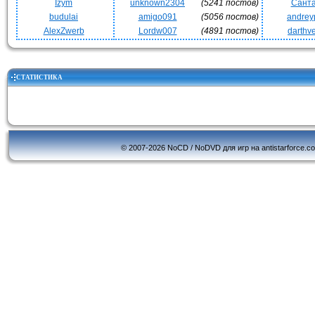
Izym
unknown2304
(5241 постов)
Сант
budulai
amigo091
(5056 постов)
andrey
AlexZwerb
Lordw007
(4891 постов)
darthv
СТАТИСТИКА
© 2007-2026 NoCD / NoDVD для игр на antistarforce.