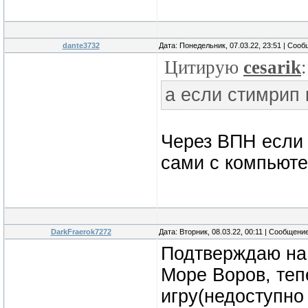
dante3732
Дата: Понедельник, 07.03.22, 23:51 | Соо
Цитирую
cesarik
:
а если стимрип 
Через ВПН если 
сами с компьют
DarkFraerok7272
Дата: Вторник, 08.03.22, 00:11 | Сообщени
Подтверждаю на 
Море Воров, теп
игру(недоступно