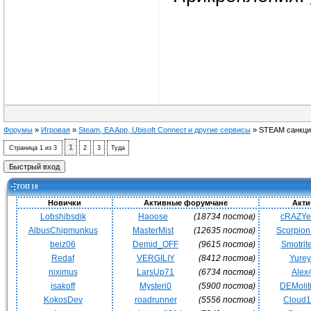
Форумы
»
Игровая
»
Steam, EA App, Ubisoft Connect и другие сервисы
»
STEAM санкци
1
Страница
1
из
3
2
3
Туда
ТОП 10
Новички
Активные форумчане
Акти
Lobshibsdik
Haoose
(18734 постов)
cRAZY
AlbusChipmunkus
MasterMist
(12635 постов)
Scorpio
beiz06
Demid_OFF
(9615 постов)
Smotrit
Redaf
VERGILIY
(8412 постов)
Yurey
niximus
LarsUp71
(6734 постов)
Alex
isakoff
Mysteri0
(5900 постов)
DEMoli
KokosDev
roadrunner
(5556 постов)
Cloud