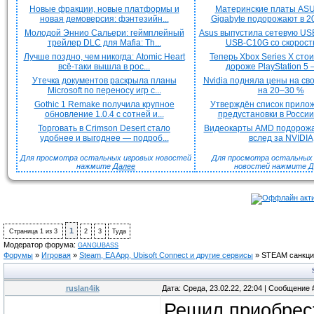
Новые фракции, новые платформы и
Материнские платы ASU
новая демоверсия: фэнтезийн...
Gigabyte подорожают в 20
Молодой Эннио Сальери: геймплейный
Asus выпустила сетевую US
трейлер DLC для Mafia: Th...
USB-C10G со скорость
Лучше поздно, чем никогда: Atomic Heart
Теперь Xbox Series X сто
всё-таки вышла в рос...
дороже PlayStation 5 —
Утечка документов раскрыла планы
Nvidia подняла цены на с
Microsoft по переносу игр с...
на 20–30 %
Gothic 1 Remake получила крупное
Утверждён список прило
обновление 1.0.4 с сотней и...
предустановки в России 
Торговать в Crimson Desert стало
Видеокарты AMD подорож
удобнее и выгоднее — подроб...
вслед за NVIDIA
Для просмотра остальных игровых новостей
Для просмотра остальных H
нажмите
Далее
новостей нажмите
Д
1
Страница
1
из
3
2
3
Туда
Модератор форума:
GANGUBASS
Форумы
»
Игровая
»
Steam, EA App, Ubisoft Connect и другие сервисы
»
STEAM санкци
ruslan4ik
Дата: Среда, 23.02.22, 22:04 | Сообщение
Решил приобрест