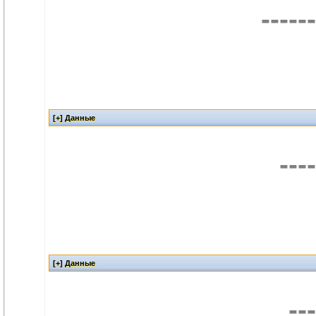
------
----
---