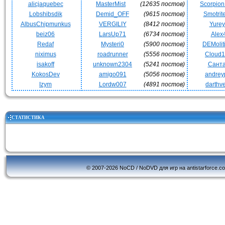
alicjaquebec
MasterMist
(12635 постов)
Scorpio
Lobshibsdik
Demid_OFF
(9615 постов)
Smotrit
AlbusChipmunkus
VERGILIY
(8412 постов)
Yurey
beiz06
LarsUp71
(6734 постов)
Alex
Redaf
Mysteri0
(5900 постов)
DEMoli
niximus
roadrunner
(5556 постов)
Cloud
isakoff
unknown2304
(5241 постов)
Сант
KokosDev
amigo091
(5056 постов)
andrey
Izym
Lordw007
(4891 постов)
darthv
СТАТИСТИКА
© 2007-2026 NoCD / NoDVD для игр на antistarforce.