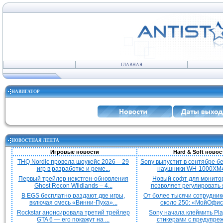
ГЛАВНАЯ
НАВИГАТОР
НОВОСТНАЯ ЛЕНТА
Игровые новости
Hard & Soft новос
THQ Nordic провела шоукейс 2026 – 29
Sony выпустит в сентябре 
игр в разработке и реме...
наушники WH-1000XM4
Первый трейлер некстген-обновления
Новый софт для монито
Ghost Recon Wildlands – 4...
позволяет регулировать я
В EGS бесплатно раздают две игры,
От более тысячи сотрудник
включая смесь «Винни-Пуха»...
около 250: «МойОфис»
Rockstar анонсировала третий трейлер
Sony начала клеймить Pla
GTA 6 — его покажут на ...
стикерами с предупреж