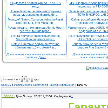
Саудовская Аравия купила EA за $55
MSI, Gigabyte и Asus повыс
млрд
видеокарты RTX 5000 
Новые фракции, новые платформы и
Galax представила чёрные 
новая демоверсия: фэнтезийн...
5070 Ti HOF OC LAB De
Молодой Эннио Сальери: геймплейный
Сайты российских банков
трейлер DLC для Mafia: Th...
открываться в зарубежн
Лучше поздно, чем никогда: Atomic Heart
Материнские платы ASUS, MS
всё-таки вышла в рос...
подорожают в 2026-м
Утечка документов раскрыла планы
Asus выпустила сетевую US
Microsoft по переносу игр с...
USB-C10G со скорость
Gothic 1 Remake получила крупное
Теперь Xbox Series X сто
обновление 1.0.4 с сотней и...
дороже PlayStation 5 —
Для просмотра остальных игровых новостей
Для просмотра остальных H
нажмите
Далее
новостей нажмите
Д
1
Страница
1
из
2
2
Туда
Форумы
»
Информационный раздел
»
Важная информация
»
Гаранты
_FOBOS_
Дата: Четверг, 02.02.12, 23:54 | Сообщение #
1
Гаран