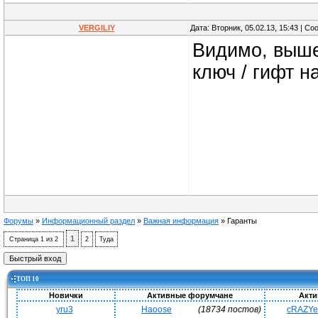
VERGILIY
Дата: Вторник, 05.02.13, 15:43 | С
Видимо, выше
ключ / гифт н
Форумы
»
Информационный раздел
»
Важная информация
»
Гаранты
1
Страница
1
из
2
2
Туда
ТОП 10
Новички
Активные форумчане
Акти
yru3
Haoose
(18734 постов)
cRAZY