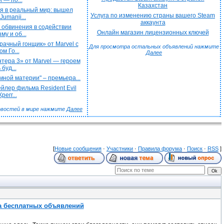
 — по...
Казахстан
я в реальный мир: вышел
Услуга по изменению страны вашего Steam
Jumanji...
аккаунта
 обвинения в содействии
Онлайн магазин лицензионных ключей
му и об...
ачный гонщик» от Marvel с
Для просмотра остальных объявлений нажмите
м Го...
Далее
тера 3» от Marvel — героем
 буд...
мной материи" – премьера...
йлер фильма Resident Evil
регг...
овостей в мире нажмите
Далее
[
Новые сообщения
·
Участники
·
Правила форума
·
Поиск
·
RSS
]
а бесплатных объявлений