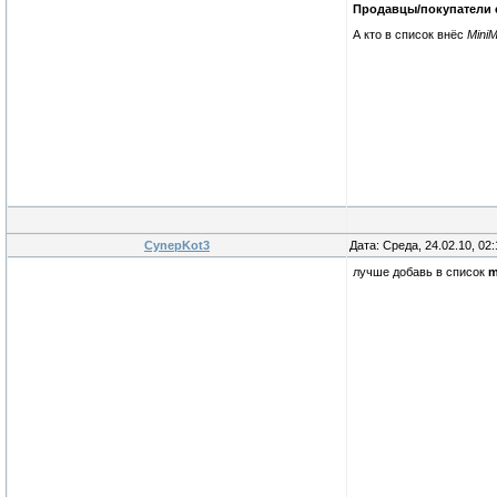
Продавцы/покупатели
А кто в список внёс
Mini
CynepKot3
Дата: Среда, 24.02.10, 02
лучше добавь в список
m