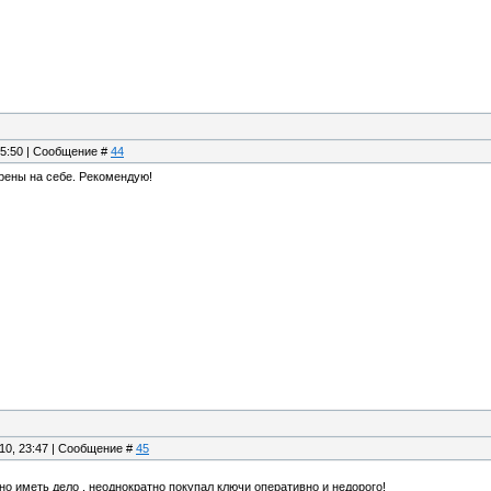
15:50 | Сообщение #
44
ены на себе. Рекомендую!
.10, 23:47 | Сообщение #
45
 иметь дело , неоднократно покупал ключи оперативно и недорого!