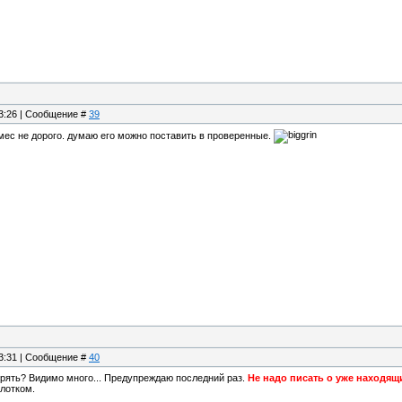
23:26 | Сообщение #
39
 6мес не дорого. думаю его можно поставить в проверенные.
23:31 | Сообщение #
40
рять? Видимо много... Предупреждаю последний раз.
Не надо писать о уже находящи
лотком.