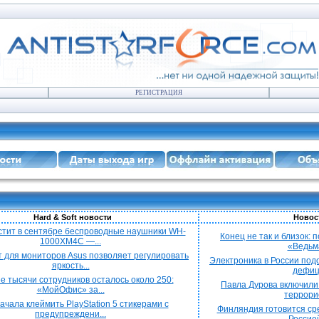
РЕГИСТРАЦИЯ
Hard & Soft новости
Новос
стит в сентябре беспроводные наушники WH-
Конец не так и близок:
1000XM4C —...
«Ведьма
 для мониторов Asus позволяет регулировать
Электроника в России под
яркость...
дефици
е тысячи сотрудников осталось около 250:
Павла Дурова включили 
«МойОфис» за...
террорис
ачала клеймить PlayStation 5 стикерами с
Финляндия готовится сре
предупреждени...