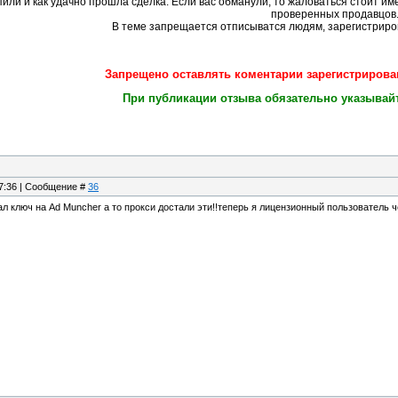
упили и как удачно прошла сделка. Если вас обманули, то жаловаться стоит им
проверенных продавцов
В теме запрещается отписыватся людям, зарегистриро
Запрещено оставлять коментарии зарегистрирова
При публикации отзыва обязательно указывайте
17:36 | Сообщение #
36
ал ключ на Ad Muncher а то прокси достали эти!!теперь я лицензионный пользователь ч