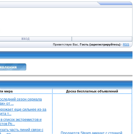
ВХОД
Приветствую Вас,
Гость (зарегистрируйтесь)
·
RSS
ти мира
Доска бесплатных объявлений
 последний сезон сериала
к» от ...
орожает еще сильнее из-за
та т...
в список экстремистов и
тов Ро...
зать часть линий связи с
Продается Steam аккаунт с страной