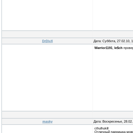
DrDivX
Дата: Суббота, 27.02.10, 
Warrior1191
,
le$ch
провер
masky
Дата: Воскресенье, 28.02
cthulhukill
Отличный парнишка можно