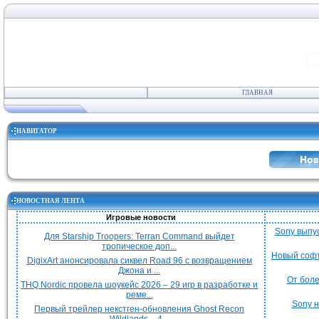
ГЛАВНАЯ
НАВИГАТОР
НОВОСТНАЯ ЛЕНТА
Игровые новости
Sony выпу
Для Starship Troopers: Terran Command выйдет
тропическое доп...
Новый софт
DigixArt анонсировала сиквел Road 96 с возвращением
Джона и ...
От боле
THQ Nordic провела шоукейс 2026 – 29 игр в разработке и
реме...
Sony н
Первый трейлер некстген-обновления Ghost Recon