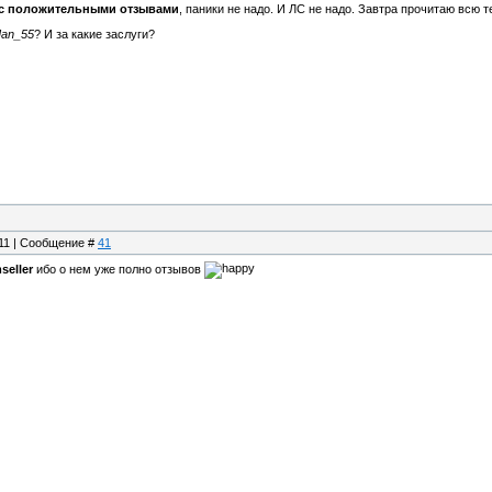
 с положительными отзывами
, паники не надо. И ЛС не надо. Завтра прочитаю всю т
Man_55
? И за какие заслуги?
:11 | Сообщение #
41
seller
ибо о нем уже полно отзывов