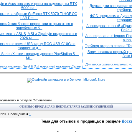
Россией
yte и Asus повысили цены на видеокарты RTX
Джуманджи возвращаетс
5000 на...
трейлер 
дставила чёрные GeForce RTX 5070 Ti HOF OC
ФСБ предъявила Дурову
LAB Delu...
террориз
оссийских банков перестали открываться в
Анонсирован новый «Призр
зарубежных б...
Райано
ие платы ASUS, MSI и Gigabyte подорожают в
Анонсирована «Черная Пан
2026-м —...
вновь
устила сетевую USB-карту ROG USB-C10G со
Трейлер второго сезона "Те
скоростью д...
Sony показала первый тре
 Series X стоит гораздо дороже PlayStation 5 —
Зака К
Mi...
Для просмотра остальных н
ра остальных Hard & Soft новостей нажмите
Далее
окупателях в разделе Объявлений
ОТЗЫВЫ О ПРОДАВЦАХ И ПОКУПАТЕЛЯХ В РАЗДЕЛЕ ОБЪЯВЛЕНИЙ
00:20 | Сообщение #
1
Тема для отзывов о продавцах в разделе
Доск