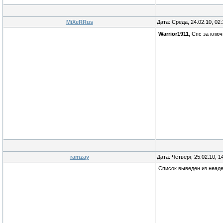
MiXeRRus
Дата: Среда, 24.02.10, 02
Warrior1911
, Спс за клю
ramzay
Дата: Четверг, 25.02.10, 
Список выведен из неаде