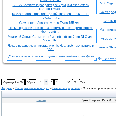
Wildlands – 4...
MSI, Gigab
В EGS бесплатно раздают две игры, включая смесь
«Винни-Пуха»...
Galax пре
Rockstar анонсировала третий трейлер GTA 6 — его
покажут на ...
Сайты р
Саудовская Аравия купила EA за $55 млрд
Новые фракции, новые платформы и новая демоверсия:
Материнск
фэнтезийн...
Молодой Эннио Сальери: геймплейный трейлер DLC для
Asus вып
Mafia: Th...
Лучше поздно, чем никогда: Atomic Heart всё-таки вышла в
Теперь Xbox
рос...
Для просмотра остальных игровых новостей нажмите
Далее
Для просмот
2
Страница
2
из
38
Обратно
1
3
4
…
37
38
Туда
Форумы
»
Информационный раздел
»
Важная информация
»
Отзывы о продавцах и п
ramzay
Дата: Вторник, 15.12.09, 