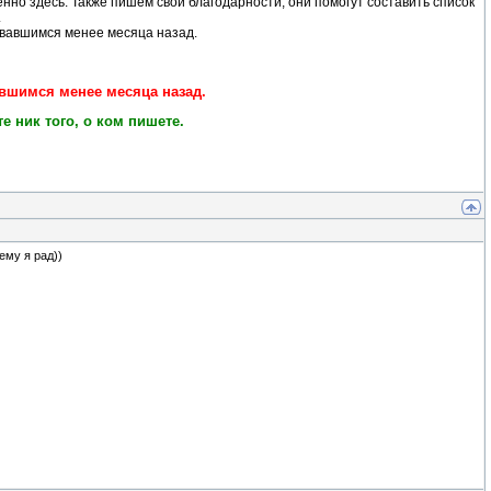
енно здесь. Также пишем свои благодарности, они помогут составить список
.
вавшимся менее месяца назад.
вшимся менее месяца назад.
 ник того, о ком пишете.
ему я рад))