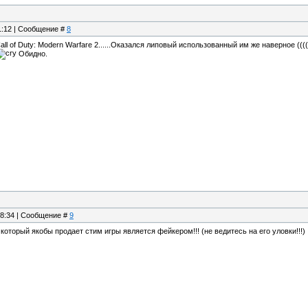
01:12 | Сообщение #
8
all of Duty: Modern Warfare 2......Оказался липовый использованный им же наверное ((((
Обидно.
18:34 | Сообщение #
9
который якобы продает стим игры является фейкером!!! (не ведитесь на его уловки!!!)