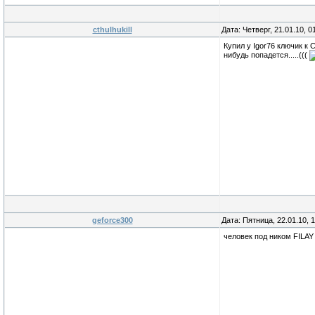
cthulhukill
Дата: Четверг, 21.01.10, 
Купил у Igor76 ключик к C
нибудь попадется.....(((
geforce300
Дата: Пятница, 22.01.10, 
человек под ником FILAY 