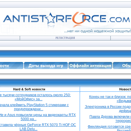
РЕГИСТРАЦИЯ
Hard & Soft новости
Новост
е тысячи сотрудников осталось около 250:
Конец не так и близок: 
«МойОфис» за...
«Ведьмак
ачала клеймить PlayStation 5 стикерами с
Электроника в России подо
предупреждени...
дефицит
yte и Asus повысили цены на видеокарты RTX
Павла Дурова включили в
5000 на...
террорист
ставила чёрные GeForce RTX 5070 Ti HOF OC
Финляндия готовится срез
LAB Delu...
Россией 