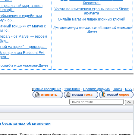
Казахстан
 в реальный мир: вышел
Услуга по изменению страны вашего Steam
umanji...
аккаунта
обвинения в содействии
Онлайн магазин лицензионных ключей
у и об...
чный гонщик» от Marvel с
Для просмотра остальных объявлений нажмите
 Го...
Далее
ера 3» от Marvel — героем
буд...
ной материи" – премьера...
лер фильма Resident Evil
егг...
востей в мире нажмите
Далее
[
Новые сообщения
·
Участники
·
Правила форума
·
Поиск
·
RSS
]
а бесплатных объявлений