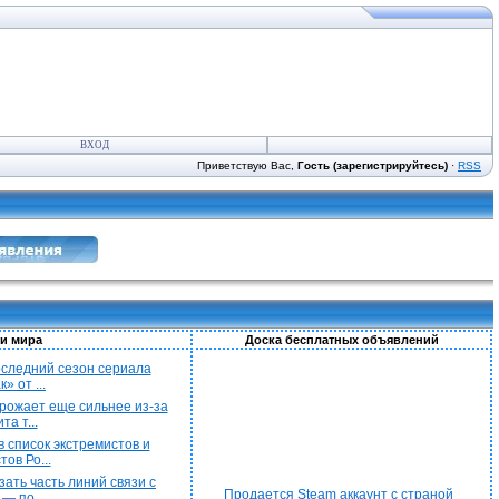
ВХОД
Приветствую Вас,
Гость (зарегистрируйтесь)
·
RSS
и мира
Доска бесплатных объявлений
последний сезон сериала
» от ...
рожает еще сильнее из-за
а т...
 список экстремистов и
ов Ро...
ать часть линий связи с
Продается Steam аккаунт с страной
— по...