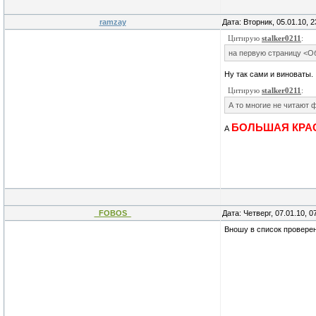
ramzay
Дата: Вторник, 05.01.10, 
Цитирую
stalker0211
:
на первую страницу <О
Ну так сами и виноваты.
Цитирую
stalker0211
:
А то многие не читают 
БОЛЬШАЯ КРА
А
_FOBOS_
Дата: Четверг, 07.01.10, 
Вношу в список провере