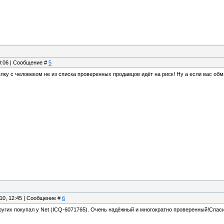
20:06 | Сообщение #
5
у с человеком не из списка проверенных продавцов идёт на риск! Ну а если вас обман
.10, 12:45 | Сообщение #
6
других покупал у Net (ICQ-6071765). Очень надёжный и многократно проверенный!Спаси