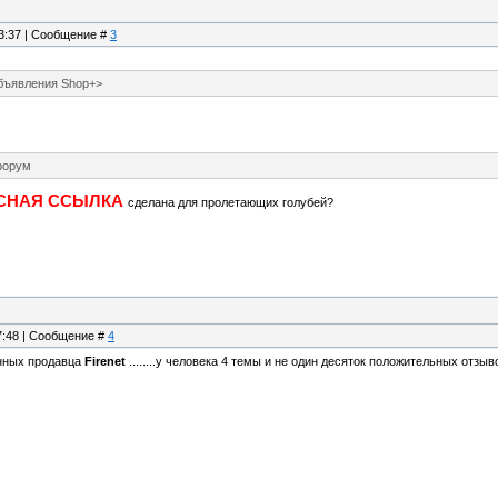
23:37 | Сообщение #
3
бъявления Shop+>
форум
СНАЯ ССЫЛКА
сделана для пролетающих голубей?
07:48 | Сообщение #
4
нных продавца
Firenet
........у человека 4 темы и не один десяток положительных отзыв