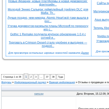
Новые фракции, новые платформы и новая демоверсия:
Сайты р
фэнтезийн...
Молодой Эннио Сальери: геймплейный трейлер DLC для
Матерински
Mafia: Th...
Лучше поздно, чем никогда: Atomic Heart всё-таки вышла в
Asus выпу
рос...
Утечка документов раскрыла планы Microsoft по переносу
Теперь Xbo
игр с...
Gothic 1 Remake получила крупное обновление 1.0.4 с
Nvidia 
сотней и...
Утверждё
Торговать в Crimson Desert стало удобнее и выгоднее —
подроб...
Для просм
Для просмотра остальных игровых новостей нажмите
Далее
1
Страница
1
из
38
2
3
…
37
38
Туда
Форумы
»
Информационный раздел
»
Важная информация
»
Отзывы о продавцах и п
ramzay
Дата: Вторник, 15.12.09, 