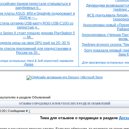
оссийских банков перестали открываться в
Джуманджи возвращается
зарубежных б...
трейлер J
е платы ASUS, MSI и Gigabyte подорожают в
ФСБ предъявила Дурову 
2026-м —...
терроризм
стила сетевую USB-карту ROG USB-C10G со
Анонсирован новый «Призра
скоростью д...
Райаном
x Series X стоит гораздо дороже PlayStation 5
Анонсирована «Черная Пант
— Mi...
вновь 
подняла цены на свои GPU ещё на 20–30 %
Трейлер второго сезона "Тем
н список приложений для предустановки в
Sony показала первый трей
России на 20...
Зака Кр
отра остальных Hard & Soft новостей нажмите
Для просмотра остальных но
Далее
окупателях в разделе Объявлений
ОТЗЫВЫ О ПРОДАВЦАХ И ПОКУПАТЕЛЯХ В РАЗДЕЛЕ ОБЪЯВЛЕНИЙ
00:20 | Сообщение #
1
Тема для отзывов о продавцах в разделе
Доск