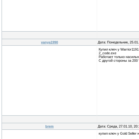
vanya1990
Дата: Понедельник, 25.01
Купил ключ у Warrior1191 
2_code.exe
Работает только насильн
С другой стороны за 200
brem
Дата: Среда, 27.01.10, 20
купил ключ у Gold Seller 