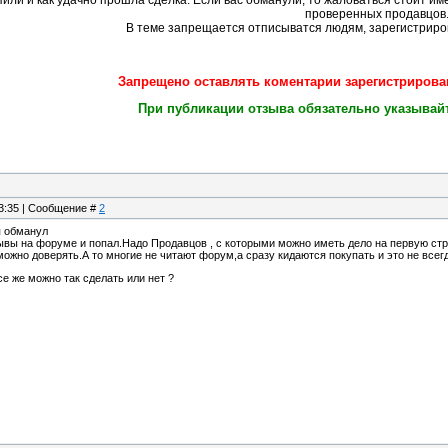
упили и как удачно прошла сделка. Если вас обманули, то жаловаться стоит им
проверенных продавцов
В теме запрещается отписыватся людям, зарегистриро
Запрещено оставлять коментарии зарегистрирова
При публикации отзыва обязательно указывайте
23:35 | Сообщение #
2
я обманул
зывы на форуме и попал.Надо Продавцов , с которыми можно иметь дело на первую с
можно доверять.А то многие не читают форум,а сразу кидаются покупать и это не всег
се же можно так сделать или нет ?