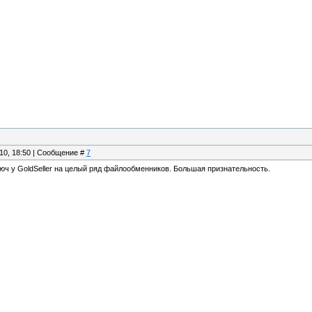
.10, 18:50 | Сообщение #
7
люч у GoldSeller на целый ряд файлообменников. Большая признательность.