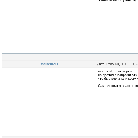
Пишем что и у кого к
stalker0211
Дата: Вторник, 05.01.10, 
nice_smile этот черт мен
не прочел я вовремя от
что бы люди знали кому 
Сам виноват я знаю но в