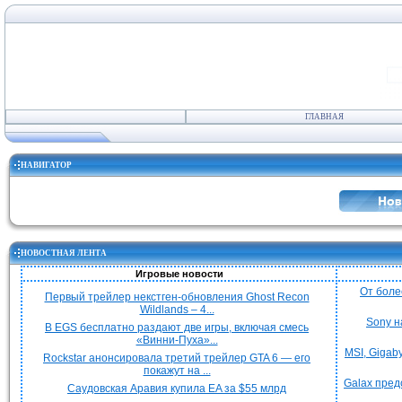
ГЛАВНАЯ
НАВИГАТОР
НОВОСТНАЯ ЛЕНТА
Игровые новости
От боле
Первый трейлер некстген-обновления Ghost Recon
Wildlands – 4...
Sony н
В EGS бесплатно раздают две игры, включая смесь
«Винни-Пуха»...
MSI, Gigab
Rockstar анонсировала третий трейлер GTA 6 — его
покажут на ...
Galax пред
Саудовская Аравия купила EA за $55 млрд