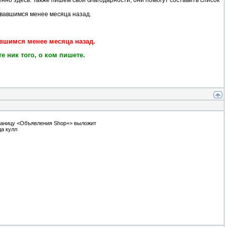
енно здесь. Также пишем свои благодарности, они помогут составить список
.
вавшимся менее месяца назад.
вшимся менее месяца назад.
 ник того, о ком пишете.
траницу <Объявления Shop+> выложит
да кулл