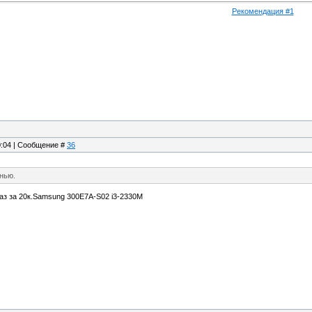
Рекомендация #1
20:04 | Сообщение #
36
нью.
аз за 20к.Samsung 300E7A-S02 i3-2330M