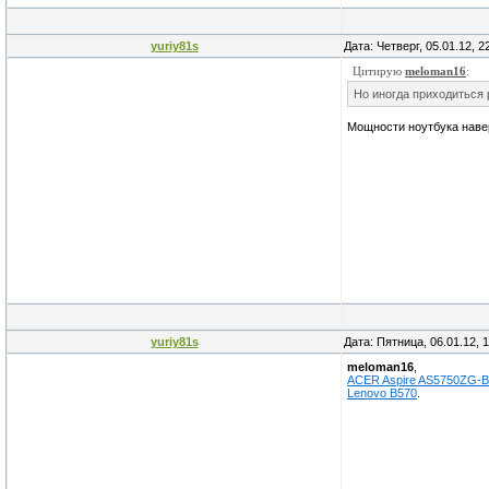
yuriy81s
Дата: Четверг, 05.01.12, 
Цитирую
meloman16
:
Но иногда приходиться 
Мощности ноутбука навер
yuriy81s
Дата: Пятница, 06.01.12, 
meloman16
,
ACER Aspire AS5750ZG-
Lenovo B570
.