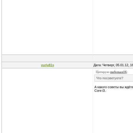
yuriy81s
Дата: Четверг, 05.01.12, 
Цитирую
meloman16
:
Что посоветуете?
А какого советы вы ждёт
Core i3.