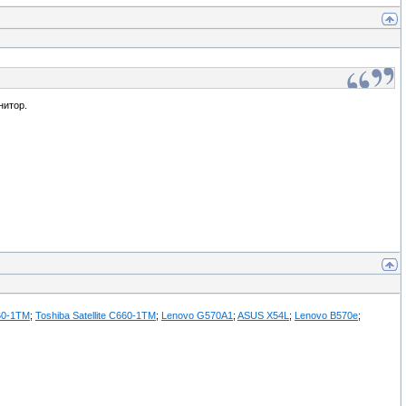
нитор.
660-1TM
;
Toshiba Satellite C660-1TM
;
Lenovo G570A1
;
ASUS X54L
;
Lenovo B570e
;