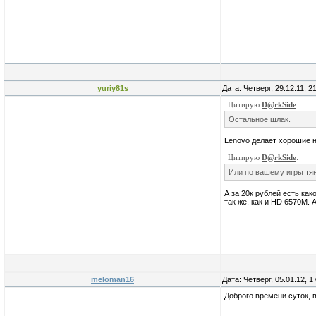
yuriy81s
Дата: Четверг, 29.12.11, 
Цитирую
D@rkSide
:
Остальное шлак.
Lenovo делает хорошие н
Цитирую
D@rkSide
:
Или по вашему игры тян
А за 20к рублей есть ка
так же, как и HD 6570M.
meloman16
Дата: Четверг, 05.01.12, 
Доброго времени суток, 