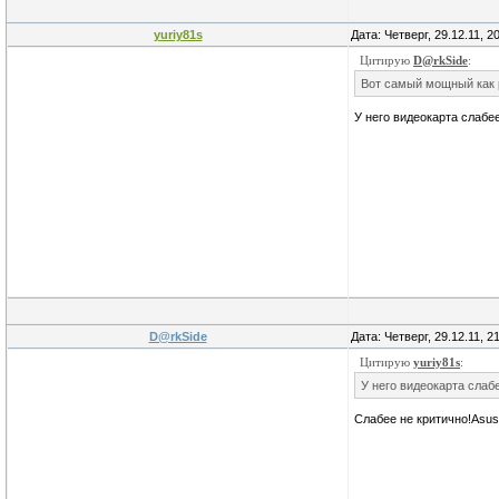
yuriy81s
Дата: Четверг, 29.12.11, 
Цитирую
D@rkSide
:
Вот самый мощный как 
У него видеокарта слабее
D@rkSide
Дата: Четверг, 29.12.11, 
Цитирую
yuriy81s
:
У него видеокарта слаб
Слабее не критично!Asu