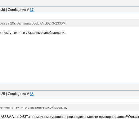
20:36 | Сообщение #
37
раз за 20к.Samsung 300E7A-S02 i3-2330M
, чем у тех, что указанные мной модели.
21:25 | Сообщение #
38
ее, чем у тех, что указанные мной модели.
s A53SV,Asus X53Ta нормальные,уровень производительности примерно равный!Осталь