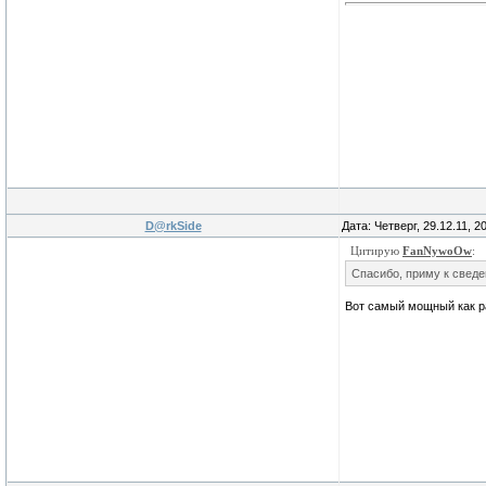
D@rkSide
Дата: Четверг, 29.12.11, 
Цитирую
FanNywoOw
:
Спасибо, приму к сведе
Вот самый мощный как р