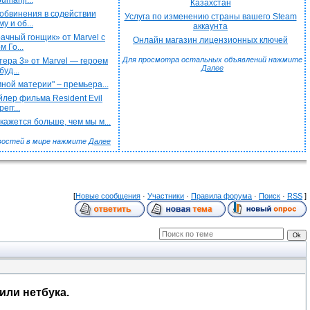
umanji...
Казахстан
обвинения в содействии
Услуга по изменению страны вашего Steam
у и об...
аккаунта
чный гонщик» от Marvel с
Онлайн магазин лицензионных ключей
 Го...
Для просмотра остальных объявлений нажмите
ера 3» от Marvel — героем
Далее
буд...
ной материи" – премьера...
лер фильма Resident Evil
егг...
ажется больше, чем мы м...
востей в мире нажмите
Далее
[
Новые сообщения
·
Участники
·
Правила форума
·
Поиск
·
RSS
]
или нетбука.