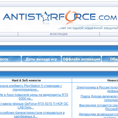
РЕГИСТРАЦИЯ
Hard & Soft новости
Новост
ачала клеймить PlayStation 5 стикерами с
Электроника в России подо
предупреждени...
дефицит
yte и Asus повысили цены на видеокарты RTX
Павла Дурова включили в
5000 на...
террорист
ставила чёрные GeForce RTX 5070 Ti HOF OC
Финляндия готовится срез
LAB Delu...
Россией 
оссийских банков перестали открываться в
Джуманджи возвращается
зарубежных б...