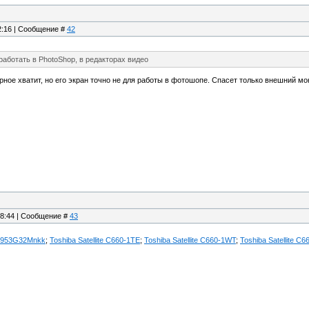
22:16 | Сообщение #
42
работать в PhotoShop, в редакторах видео
ное хватит, но его экран точно не для работы в фотошопе. Спасет только внешний мо
18:44 | Сообщение #
43
B953G32Mnkk
;
Toshiba Satellite C660-1TE
;
Toshiba Satellite C660-1WT
;
Toshiba Satellite C