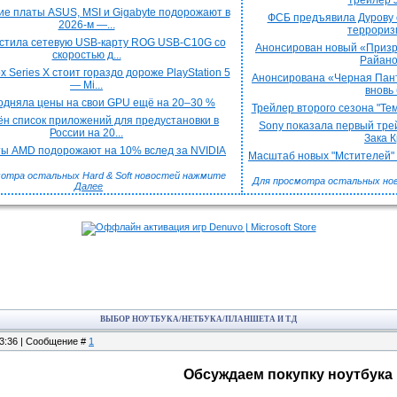
трейлер J
е платы ASUS, MSI и Gigabyte подорожают в
ФСБ предъявила Дурову 
2026-м —...
терроризм
стила сетевую USB-карту ROG USB-C10G со
Анонсирован новый «Призра
скоростью д...
Райаном
x Series X стоит гораздо дороже PlayStation 5
Анонсирована «Черная Пант
— Mi...
вновь 
подняла цены на свои GPU ещё на 20–30 %
Трейлер второго сезона "Тем
н список приложений для предустановки в
Sony показала первый трей
России на 20...
Зака Кр
ы AMD подорожают на 10% вслед за NVIDIA
Масштаб новых "Мстителей" к
отра остальных Hard & Soft новостей нажмите
Для просмотра остальных но
Далее
ВЫБОР НОУТБУКА/НЕТБУКА/ПЛАНШЕТА И Т.Д
23:36 | Сообщение #
1
Обсуждаем покупку ноутбука 