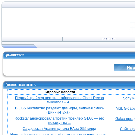
ГЛАВНАЯ
НАВИГАТОР
НОВОСТНАЯ ЛЕНТА
Игровые новости
Первый трейлер некстген-обновления Ghost Recon
Sony н
Wildlands – 4...
В EGS бесплатно раздают две игры, включая смесь
MSI, Gigab
«Винни-Пуха»...
Rockstar анонсировала третий трейлер GTA 6 — его
Galax пред
покажут на ...
Саудовская Аравия купила EA за $55 млрд
Сайты р
Новые фракции, новые платформы и новая демоверсия: