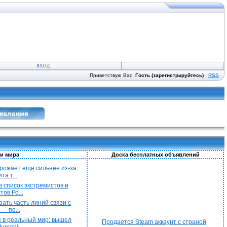
ВХОД
Приветствую Вас,
Гость (зарегистрируйтесь)
·
RSS
и мира
Доска бесплатных объявлений
рожает еще сильнее из-за
а т...
 список экстремистов и
ов Ро...
ать часть линий связи с
— по...
 в реальный мир: вышел
Продается Steam аккаунт с страной