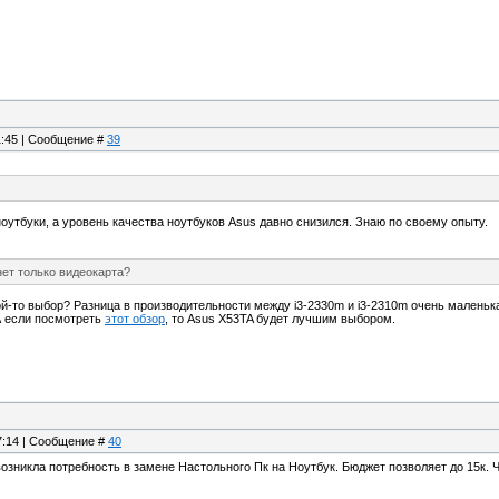
21:45 | Сообщение #
39
оутбуки, а уровень качества ноутбуков Asus давно снизился. Знаю по своему опыту.
ет только видеокарта?
кой-то выбор? Разница в производительности между i3-2330m и i3-2310m очень мале
 А если посмотреть
этот обзор
, то Asus X53TA будет лучшим выбором.
17:14 | Сообщение #
40
возникла потребность в замене Настольного Пк на Ноутбук. Бюджет позволяет до 15к. 