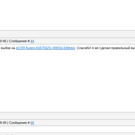
10:46 | Сообщение #
44
й выбор на
ACER Aspire AS5750ZG-B953G32Mnkk
. Спасибо! я же сделал правильный в
19:45 | Сообщение #
45