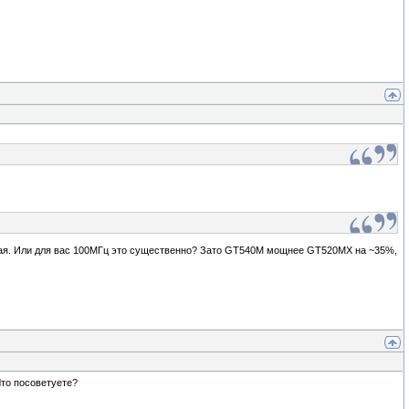
нькая. Или для вас 100МГц это существенно? Зато GT540M мощнее GT520MX на ~35%,
Что посоветуете?