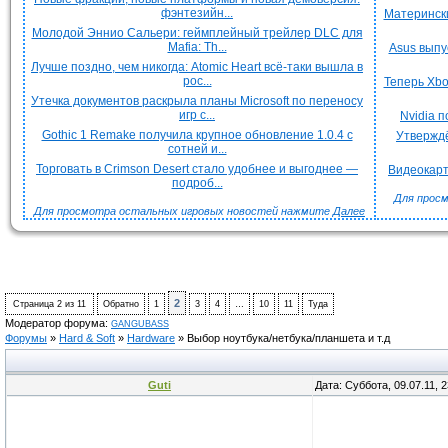
фэнтезийн...
Матерински
Молодой Эннио Сальери: геймплейный трейлер DLC для
Mafia: Th...
Asus выпу
Лучше поздно, чем никогда: Atomic Heart всё-таки вышла в
рос...
Теперь Xbo
Утечка документов раскрыла планы Microsoft по переносу
игр с...
Nvidia 
Gothic 1 Remake получила крупное обновление 1.0.4 с
Утверждё
сотней и...
Торговать в Crimson Desert стало удобнее и выгоднее —
Видеокарт
подроб...
Для просм
Для просмотра остальных игровых новостей нажмите
Далее
2
Страница
2
из
11
Обратно
1
3
4
…
10
11
Туда
Модератор форума:
GANGUBASS
Форумы
»
Hard & Soft
»
Hardware
»
Выбор ноутбука/нетбука/планшета и т.д
Guti
Дата: Суббота, 09.07.11, 