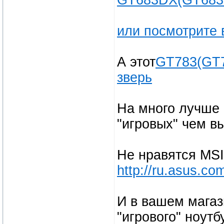
GT683DX(GT68
или посмотрите
А этот
GT783(GT7
зверь
На много лучше 
"игровых" чем в
Не нравятся MSI
http://ru.asus.c
И в вашем магаз
"игрового" ноутб