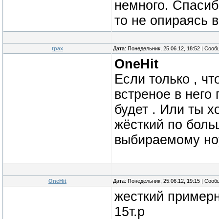
немного. Спасиб
то не опираясь 
tpax
Дата: Понедельник, 25.06.12, 18:52 | Соо
OneHit
Если только , чт
встреное в него
будет . Или ты х
жёсткий по боль
выбираемому но
OneHit
Дата: Понедельник, 25.06.12, 19:15 | Соо
жесткий примерн
15т.р