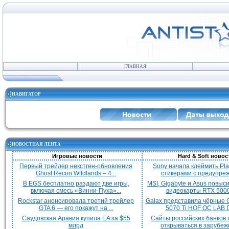
ГЛАВНАЯ
НАВИГАТОР
НОВОСТНАЯ ЛЕНТА
Игровые новости
Hard & Soft новос
Первый трейлер некстген-обновления
Sony начала клеймить Pla
Ghost Recon Wildlands – 4...
стикерами с предупреж
В EGS бесплатно раздают две игры,
MSI, Gigabyte и Asus повыс
включая смесь «Винни-Пуха»...
видеокарты RTX 5000 
Rockstar анонсировала третий трейлер
Galax представила чёрные 
GTA 6 — его покажут на ...
5070 Ti HOF OC LAB De
Саудовская Аравия купила EA за $55
Сайты российских банков
млрд
открываться в зарубежн