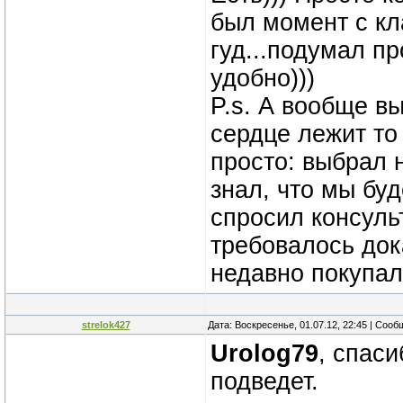
был момент с кл
гуд...подумал п
удобно)))
P.s. А вообще вы
сердце лежит то
просто: выбрал н
знал, что мы бу
спросил консульт
требовалось дока
недавно покупал
strelok427
Дата: Воскресенье, 01.07.12, 22:45 | Соо
Urolog79
, спас
подведет.