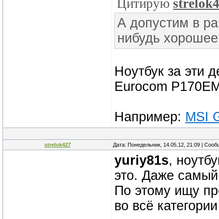
Цитирую
strelok
А допустим в ра
нибудь хорошее
Ноутбук за эти д
Eurocom P170EM,
Например:
MSI 
strelok427
Дата: Понедельник, 14.05.12, 21:09 | Соо
yuriy81s
, ноутб
это. Даже самый
По этому ищу пр
во всё категории