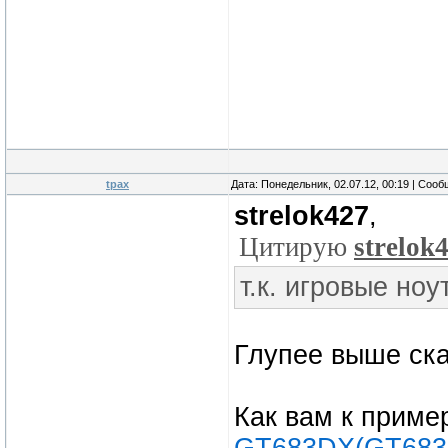
tpax
Дата: Понедельник, 02.07.12, 00:19 | Соо
strelok427
,
Цитирую
strelok
т.к. игровые но
Глупее выше ска
Как вам к пример