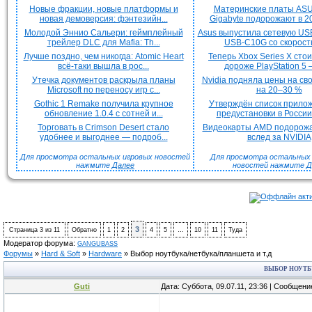
Новые фракции, новые платформы и
Материнские платы ASU
новая демоверсия: фэнтезийн...
Gigabyte подорожают в 20
Молодой Эннио Сальери: геймплейный
Asus выпустила сетевую US
трейлер DLC для Mafia: Th...
USB-C10G со скорость
Лучше поздно, чем никогда: Atomic Heart
Теперь Xbox Series X сто
всё-таки вышла в рос...
дороже PlayStation 5 —
Утечка документов раскрыла планы
Nvidia подняла цены на с
Microsoft по переносу игр с...
на 20–30 %
Gothic 1 Remake получила крупное
Утверждён список прило
обновление 1.0.4 с сотней и...
предустановки в России 
Торговать в Crimson Desert стало
Видеокарты AMD подорож
удобнее и выгоднее — подроб...
вслед за NVIDIA
Для просмотра остальных игровых новостей
Для просмотра остальных H
нажмите
Далее
новостей нажмите
Д
3
Страница
3
из
11
Обратно
1
2
4
5
…
10
11
Туда
Модератор форума:
GANGUBASS
Форумы
»
Hard & Soft
»
Hardware
»
Выбор ноутбука/нетбука/планшета и т.д
ВЫБОР НОУТБ
Guti
Дата: Суббота, 09.07.11, 23:36 | Сообщен