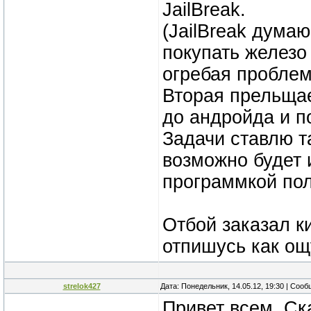
JailBreak.
(JailBreak дума
покупать железо
огребая проблемы
Вторая прельщае
до андройда и п
Задачи ставлю т
возможно будет 
программкой пол
Отбой заказал к
отпишусь как ощ
strelok427
Дата: Понедельник, 14.05.12, 19:30 | Соо
Привет всем. Ск