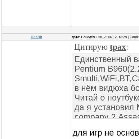
OneHit
Дата: Понедельник, 25.06.12, 18:29 | Соо
Цитирую
tpax
:
Единственный ва
Pentium B960(2
Smulti,WiFi,BT,
в нём видюха бо
Читай о ноутбуке
да я установил 
company 2,Assas
Black Ops,Just 
для игр не осно