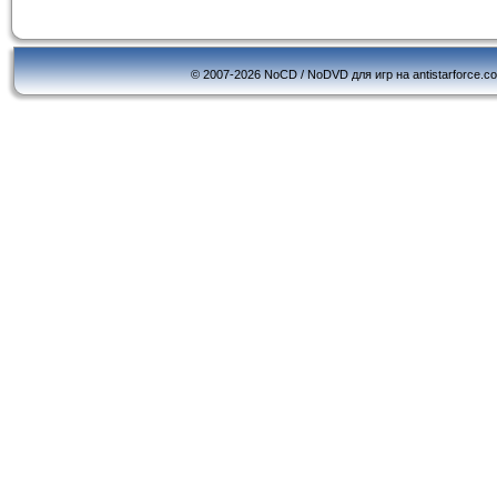
© 2007-2026 NoCD / NoDVD для игр на antistarforce.