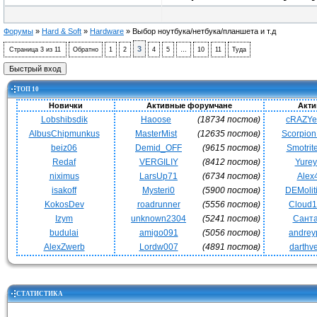
Форумы
»
Hard & Soft
»
Hardware
»
Выбор ноутбука/нетбука/планшета и т.д
3
Страница
3
из
11
Обратно
1
2
4
5
…
10
11
Туда
ТОП 10
Новички
Активные форумчане
Акти
Lobshibsdik
Haoose
(18734 постов)
cRAZY
AlbusChipmunkus
MasterMist
(12635 постов)
Scorpio
beiz06
Demid_OFF
(9615 постов)
Smotrit
Redaf
VERGILIY
(8412 постов)
Yurey
niximus
LarsUp71
(6734 постов)
Alex
isakoff
Mysteri0
(5900 постов)
DEMoli
KokosDev
roadrunner
(5556 постов)
Cloud
Izym
unknown2304
(5241 постов)
Сант
budulai
amigo091
(5056 постов)
andrey
AlexZwerb
Lordw007
(4891 постов)
darthv
СТАТИСТИКА