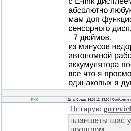
c E-link диспле
абсолютно любую
мам доп функцио
сенсорного дисп
- 7 дюймов.
из минусов недо
автономной рабо
аккумулятора п
все что я просм
одинаковых я ду
KNK
Дата: Среда, 14.03.12, 23:50 | Сообщение
Цитирую
gurevic
планшеты щас уж
прошлом