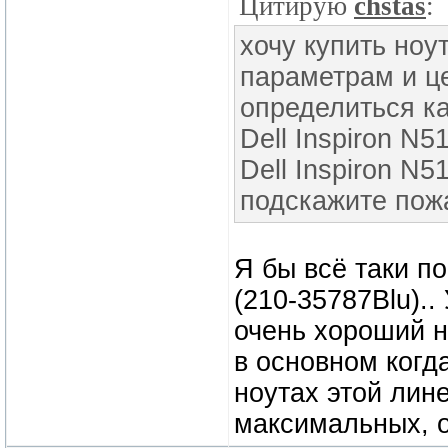
Цитирую
chstas
:
хочу купить ноу
параметрам и це
определиться к
Dell Inspiron N5
Dell Inspiron N
подскажите пож
Я бы всё таки по
(210-35787Blu)..
очень хороший но
в основном когд
ноутах этой лин
максимальных, о