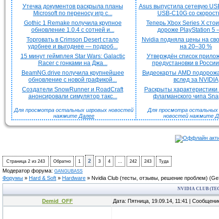
Утечка документов раскрыла планы
Asus выпустила сетевую US
Microsoft по переносу игр с...
USB-C10G со скорость
Gothic 1 Remake получила крупное
Теперь Xbox Series X сто
обновление 1.0.4 с сотней и...
дороже PlayStation 5 —
Торговать в Crimson Desert стало
Nvidia подняла цены на с
удобнее и выгоднее — подроб...
на 20–30 %
15 минут геймплея Star Wars: Galactic
Утверждён список прило
Racer с гонками на Джа...
предустановки в России 
BeamNG.drive получила крупнейшее
Видеокарты AMD подорож
обновление с новой графикой...
вслед за NVIDIA
Создатели SnowRunner и RoadCraft
Раскрыты характеристики
анонсировали симулятор такс...
флагманского чипа Snap
Для просмотра остальных игровых новостей
Для просмотра остальных H
нажмите
Далее
новостей нажмите
Д
2
Страница
2
из
243
Обратно
1
3
4
…
242
243
Туда
Модератор форума:
GANGUBASS
Форумы
»
Hard & Soft
»
Hardware
»
Nvidia Club (тесты, отзывы, решение проблем)
(Ge
NVIDIA CLUB (Т
Demid_OFF
Дата: Пятница, 19.09.14, 11:41 | Сообщен