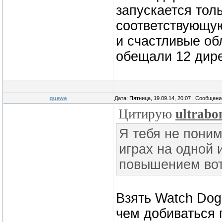
запускается толь
соответствующу
и счастливые обл
обещали 12 дирек
quewe
Дата: Пятница, 19.09.14, 20:07 | Сообщен
Цитирую
ultrab
Я тебя не поним
играх на одной 
повышением вот
Взять Watch Dog
чем добиваться 