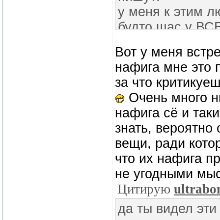
у меня к этим л
будто щас у ВСЕ
перейдет на них 
Вот у меня встр
ощутят разницу
нафига мне это 
этого на 780. э
за что критикуе
дело что каждое
Очень много н
глупо. но кажды
нафига сё и так
что все кругом 
знать, вероятно 
людей - остано
вещи, ради кото
проповедями!
что их нафига п
да, у меня прип
не угодными мы
что хочешь почи
Цитирую
ultrab
посмотреть. а ч
да ты видел эти
на 980, это глуп