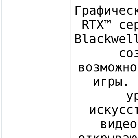
Графичес
RTX™ се
Blackwel
со
возможно
игры. 
у
искусс
видео