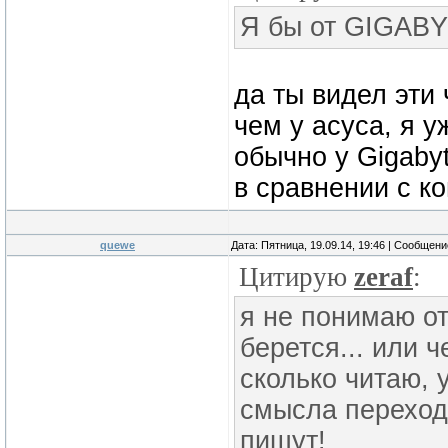
Я бы от GIGABY
да ты видел эти
чем у асуса, я у
обычно у Gigaby
в сравнении с к
quewe
Дата: Пятница, 19.09.14, 19:46 | Сообщен
Цитирую
zeraf
:
я не понимаю от
берется... или 
сколько читаю, 
смысла переходи
пишут!