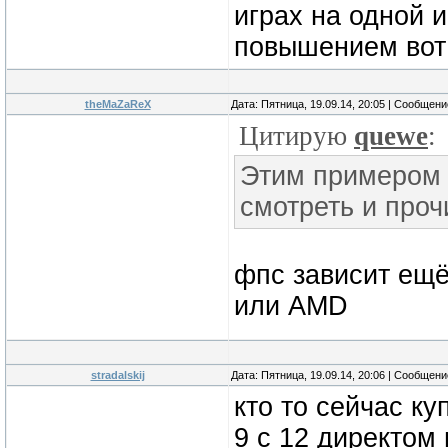
играх на одной и
повышением вот 
theMaZaReX
Дата: Пятница, 19.09.14, 20:05 | Сообщен
Цитирую
quewe
:
Этим примером я
смотреть и проч
фпс зависит ещё 
или AMD
stradalskij
Дата: Пятница, 19.09.14, 20:06 | Сообщен
кто то сейчас ку
9 с 12 директом 