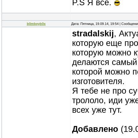
P.S Я все.
b0mbeyb0x
Дата: Пятница, 19.09.14, 19:54 | Сообщен
stradalskij
, Акту
которую еще про
которую можно к
делаются самый 
которой можно п
изготовителя.
Я тебе не про с
трололо, иди уж
всех уже тут.
Добавлено
(19.