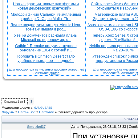
Новые фракции, новые платформы и
Сайты российских банков
новая демоверсия: фэнтезийн...
открываться в зарубежн
Молодой Эннио Сальери: геймплейный
Материнские платы ASU
трейлер DLC для Mafia: Th...
Gigabyte подорожают в 20
Лучше поздно, чем никогда: Atomic Heart
Asus выпустила сетевую US
всё-таки вышла в рос...
USB-C10G со скорость
Утечка документов раскрыла планы
Теперь Xbox Series X сто
Microsoft по переносу игр с...
дороже PlayStation 5 —
Gothic 1 Remake получила крупное
Nvidia подняла цены на с
обновление 1.0.4 с сотней и...
на 20–30 %
Торговать в Crimson Desert стало
Утверждён список прило
удобнее и выгоднее — подроб...
предустановки в России 
Для просмотра остальных игровых новостей
Для просмотра остальных H
нажмите
Далее
новостей нажмите
Д
1
Страница
1
из
1
Модератор форума:
GANGUBASS
Форумы
»
Hard & Soft
»
Hardware
»
Слетает держатель процессора
СЛЕТАЕТ
Smotritel37
Дата: Понедельник, 26.03.18, 23:33 | Соо
При установке п