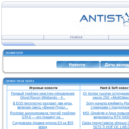
ГЛАВНАЯ
НАВИГАТОР
НОВОСТНАЯ ЛЕНТА
Игровые новости
Hard & Soft новос
Первый трейлер некстген-обновления
От более тысячи сотрудник
Ghost Recon Wildlands – 4...
около 250: «МойОфис»
В EGS бесплатно раздают две игры,
Sony начала клеймить Pla
включая смесь «Винни-Пуха»...
стикерами с предупреж
Rockstar анонсировала третий трейлер
MSI, Gigabyte и Asus повыс
GTA 6 — его покажут на ...
видеокарты RTX 5000 
Саудовская Аравия купила EA за $55
Galax представила чёрные 
млрд
5070 Ti HOF OC LAB De