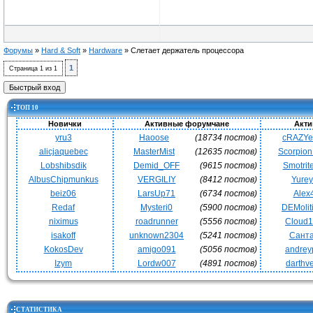
Форумы
»
Hard & Soft
»
Hardware
»
Слетает держатель процессора
1
Страница
1
из
1
ТОП 10
Новички
Активные форумчане
Акти
yru3
Haoose
(18734 постов)
cRAZY
alicjaquebec
MasterMist
(12635 постов)
Scorpio
Lobshibsdik
Demid_OFF
(9615 постов)
Smotrit
AlbusChipmunkus
VERGILIY
(8412 постов)
Yurey
beiz06
LarsUp71
(6734 постов)
Alex
Redaf
Mysteri0
(5900 постов)
DEMoli
niximus
roadrunner
(5556 постов)
Cloud
isakoff
unknown2304
(5241 постов)
Сант
KokosDev
amigo091
(5056 постов)
andrey
Izym
Lordw007
(4891 постов)
darthv
СТАТИСТИКА