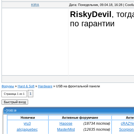
KIRA
Дата: Понедельник, 09.04.18, 16:28 | Соо
RiskyDevil
, тог
по гарантии
Форумы
»
Hard & Soft
»
Hardware
»
USB на фронтальной панели
1
Страница
1
из
1
ТОП 10
Новички
Активные форумчане
Акти
yru3
Haoose
(18734 постов)
cRAZY
alicjaquebec
MasterMist
(12635 постов)
Scorpio