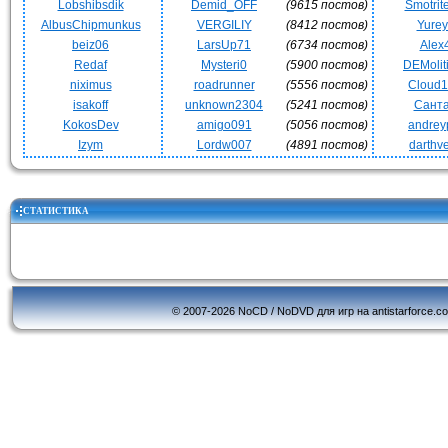
Lobshibsdik
Demid_OFF
(9615 постов)
Smotrit
AlbusChipmunkus
VERGILIY
(8412 постов)
Yurey
beiz06
LarsUp71
(6734 постов)
Alex
Redaf
Mysteri0
(5900 постов)
DEMoli
niximus
roadrunner
(5556 постов)
Cloud
isakoff
unknown2304
(5241 постов)
Сант
KokosDev
amigo091
(5056 постов)
andrey
Izym
Lordw007
(4891 постов)
darthv
СТАТИСТИКА
© 2007-2026 NoCD / NoDVD для игр на antistarforce.