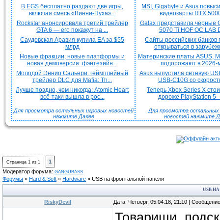
В EGS бесплатно раздают две игры,
MSI, Gigabyte и Asus повыс
включая смесь «Винни-Пуха»...
видеокарты RTX 5000 
Rockstar анонсировала третий трейлер
Galax представила чёрные 
GTA 6 — его покажут на ...
5070 Ti HOF OC LAB De
Саудовская Аравия купила EA за $55
Сайты российских банков
млрд
открываться в зарубежн
Новые фракции, новые платформы и
Материнские платы ASUS, MS
новая демоверсия: фэнтезийн...
подорожают в 2026-м
Молодой Эннио Сальери: геймплейный
Asus выпустила сетевую US
трейлер DLC для Mafia: Th...
USB-C10G со скорость
Лучше поздно, чем никогда: Atomic Heart
Теперь Xbox Series X сто
всё-таки вышла в рос...
дороже PlayStation 5 —
Для просмотра остальных игровых новостей
Для просмотра остальных H
нажмите
Далее
новостей нажмите
Д
1
Страница
1
из
1
Модератор форума:
GANGUBASS
Форумы
»
Hard & Soft
»
Hardware
»
USB на фронтальной панели
USB Н
RiskyDevil
Дата: Четверг, 05.04.18, 21:10 | Сообщени
Товарищи, подск