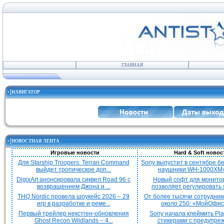
ГЛАВНАЯ
НАВИГАТОР
НОВОСТНАЯ ЛЕНТА
Игровые новости
Hard & Soft новос
Для Starship Troopers: Terran Command
Sony выпустит в сентябре 
выйдет тропическое доп...
наушники WH-1000XM4
DigixArt анонсировала сиквел Road 96 с
Новый софт для монито
возвращением Джона и ...
позволяет регулировать я
THQ Nordic провела шоукейс 2026 – 29
От более тысячи сотрудник
игр в разработке и реме...
около 250: «МойОфис»
Первый трейлер некстген-обновления
Sony начала клеймить Pla
Ghost Recon Wildlands – 4...
стикерами с предупреж