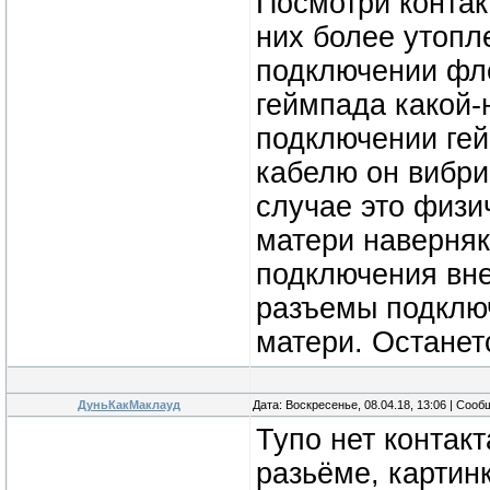
Посмотри контак
них более утопл
подключении фле
геймпада какой-н
подключении ге
кабелю он вибри
случае это физи
матери наверня
подключения вне
разъемы подключ
матери. Останет
ДуньКакМаклауд
Дата: Воскресенье, 08.04.18, 13:06 | Соо
Тупо нет контак
разьёме, картинк