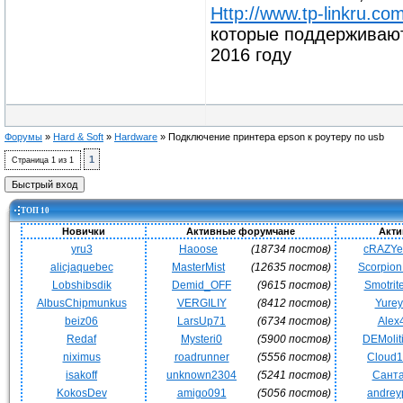
Http://www.tp-linkru.com
которые поддерживаютс
2016 году
Форумы
»
Hard & Soft
»
Hardware
»
Подключение принтера epson к роутеру по usb
1
Страница
1
из
1
ТОП 10
Новички
Активные форумчане
Акти
yru3
Haoose
(18734 постов)
cRAZY
alicjaquebec
MasterMist
(12635 постов)
Scorpio
Lobshibsdik
Demid_OFF
(9615 постов)
Smotrit
AlbusChipmunkus
VERGILIY
(8412 постов)
Yurey
beiz06
LarsUp71
(6734 постов)
Alex
Redaf
Mysteri0
(5900 постов)
DEMoli
niximus
roadrunner
(5556 постов)
Cloud
isakoff
unknown2304
(5241 постов)
Сант
KokosDev
amigo091
(5056 постов)
andrey