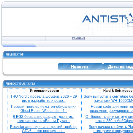
ГЛАВНАЯ
НАВИГАТОР
НОВОСТНАЯ ЛЕНТА
Игровые новости
Hard & Soft новос
THQ Nordic провела шоукейс 2026 – 29
Sony выпустит в сентябре 
игр в разработке и реме...
наушники WH-1000XM4
Первый трейлер некстген-обновления
Новый софт для монито
Ghost Recon Wildlands – 4...
позволяет регулировать я
В EGS бесплатно раздают две игры,
От более тысячи сотрудник
включая смесь «Винни-Пуха»...
около 250: «МойОфис»
Rockstar анонсировала третий трейлер
Sony начала клеймить Pla
GTA 6 — его покажут на ...
стикерами с предупреж