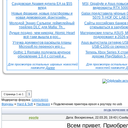
Саудовская Аравия купила EA за $55
MSI, Gigabyte и Asus повыс
млрд
видеокарты RTX 5000 
Новые фракции, новые платформы и
Galax представила чёрные 
новая демоверсия: фэнтезийн...
5070 Ti HOF OC LAB De
Молодой Эннио Сальери: геймплейный
Сайты российских банков
трейлер DLC для Mafia: Th...
открываться в зарубежн
Лучше поздно, чем никогда: Atomic Heart
Материнские платы ASUS, MS
всё-таки вышла в рос...
подорожают в 2026-м
Утечка документов раскрыла планы
Asus выпустила сетевую US
Microsoft по переносу игр с...
USB-C10G со скорость
Gothic 1 Remake получила крупное
Теперь Xbox Series X сто
обновление 1.0.4 с сотней и...
дороже PlayStation 5 —
Для просмотра остальных игровых новостей
Для просмотра остальных H
нажмите
Далее
новостей нажмите
Д
1
Страница
1
из
1
Модератор форума:
GANGUBASS
Форумы
»
Hard & Soft
»
Hardware
»
Подключение принтера epson к роутеру по usb
ПОДКЛЮЧЕНИЕ ПР
egorlp
Дата: Воскресенье, 22.03.20, 19:43 | Соо
Всем привет. Приобрел