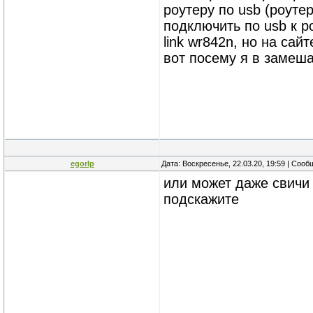
роутеру по usb (роуте
подключить по usb к р
link wr842n, но на са
вот посему я в замеш
egorlp
Дата: Воскресенье, 22.03.20, 19:59 | Соо
или может даже свичи 
подскажите