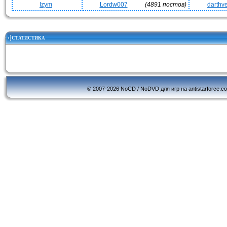
Izym
Lordw007
(4891 постов)
darthv
СТАТИСТИКА
© 2007-2026 NoCD / NoDVD для игр на antistarforce.