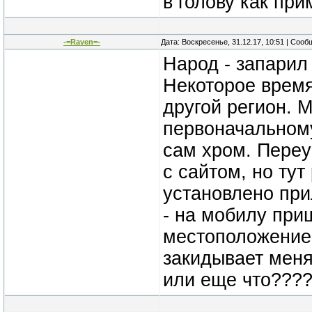
в голову как при
-=Raven=-
Дата: Воскресенье, 31.12.17, 10:51 | Соо
Народ - запарил
Некоторое время
другой регион. 
первоначальному
сам хром. Переу
с сайтом, но ту
установлено при
- на мобилу при
местоположение 
закидывает меня
или еще что???