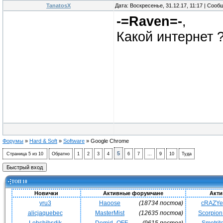
TanatosX
Дата: Воскресенье, 31.12.17, 11:17 | Соо
-=Raven=-
,
Какой интернет ?
Форумы
»
Hard & Soft
»
Software
»
Google Chrome
5
Страница
5
из
10
Обратно
1
2
3
4
6
7
…
9
10
Туда
ТОП 10
Новички
Активные форумчане
Акти
yru3
Haoose
(18734 постов)
cRAZY
alicjaquebec
MasterMist
(12635 постов)
Scorpio