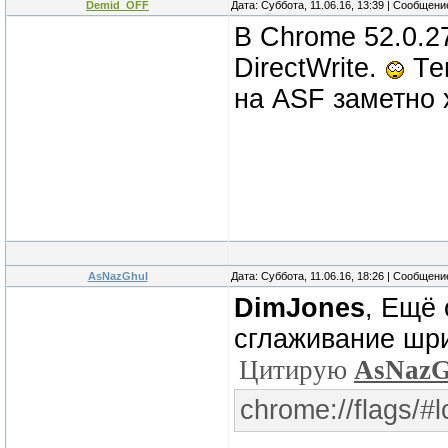
Demid_OFF
Дата: Суббота, 11.06.16, 13:39 | Сообщен
В Chrome 52.0.27
DirectWrite.
Теп
на ASF заметно х
AsNazGhul
Дата: Суббота, 11.06.16, 18:26 | Сообщен
DimJones
, Ещё
сглаживание шр
Цитирую
AsNazG
chrome://flags/#l