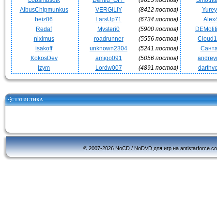
Lobshibsdik
Demid_OFF
(9615 постов)
Smotrit
AlbusChipmunkus
VERGILIY
(8412 постов)
Yurey
beiz06
LarsUp71
(6734 постов)
Alex
Redaf
Mysteri0
(5900 постов)
DEMoli
niximus
roadrunner
(5556 постов)
Cloud
isakoff
unknown2304
(5241 постов)
Сант
KokosDev
amigo091
(5056 постов)
andrey
Izym
Lordw007
(4891 постов)
darthv
СТАТИСТИКА
© 2007-2026 NoCD / NoDVD для игр на antistarforce.