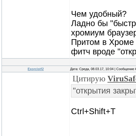
Чем удобный?
Ладно бы "быстр
хромиум браузе
Притом в Хроме 
фитч вроде "откр
Exorcistf2
Дата: Среда, 08.03.17, 10:04 | Сообщение
Цитирую
ViruSaf
"открытия закры
Ctrl+Shift+T