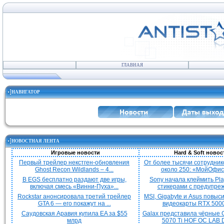
ГЛАВНАЯ
НАВИГАТОР
НОВОСТНАЯ ЛЕНТА
Игровые новости
Hard & Soft новос
Первый трейлер некстген-обновления
От более тысячи сотрудник
Ghost Recon Wildlands – 4...
около 250: «МойОфис»
В EGS бесплатно раздают две игры,
Sony начала клеймить Pla
включая смесь «Винни-Пуха»...
стикерами с предупреж
Rockstar анонсировала третий трейлер
MSI, Gigabyte и Asus повыс
GTA 6 — его покажут на ...
видеокарты RTX 5000 
Саудовская Аравия купила EA за $55
Galax представила чёрные 
млрд
5070 Ti HOF OC LAB De