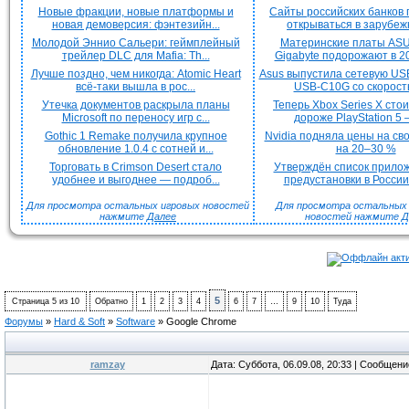
Новые фракции, новые платформы и
Сайты российских банков
новая демоверсия: фэнтезийн...
открываться в зарубежн
Молодой Эннио Сальери: геймплейный
Материнские платы ASU
трейлер DLC для Mafia: Th...
Gigabyte подорожают в 20
Лучше поздно, чем никогда: Atomic Heart
Asus выпустила сетевую US
всё-таки вышла в рос...
USB-C10G со скорость
Утечка документов раскрыла планы
Теперь Xbox Series X сто
Microsoft по переносу игр с...
дороже PlayStation 5 —
Gothic 1 Remake получила крупное
Nvidia подняла цены на с
обновление 1.0.4 с сотней и...
на 20–30 %
Торговать в Crimson Desert стало
Утверждён список прило
удобнее и выгоднее — подроб...
предустановки в России 
Для просмотра остальных игровых новостей
Для просмотра остальных H
нажмите
Далее
новостей нажмите
Д
5
Страница
5
из
10
Обратно
1
2
3
4
6
7
…
9
10
Туда
Форумы
»
Hard & Soft
»
Software
»
Google Chrome
ramzay
Дата: Суббота, 06.09.08, 20:33 | Сообщен