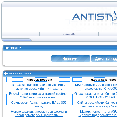
ГЛАВНАЯ
НАВИГАТОР
НОВОСТНАЯ ЛЕНТА
Игровые новости
Hard & Soft новос
В EGS бесплатно раздают две игры,
MSI, Gigabyte и Asus повыс
включая смесь «Винни-Пуха»...
видеокарты RTX 5000 
Rockstar анонсировала третий трейлер
Galax представила чёрные 
GTA 6 — его покажут на ...
5070 Ti HOF OC LAB De
Саудовская Аравия купила EA за $55
Сайты российских банков
млрд
открываться в зарубежн
Новые фракции, новые платформы и
Материнские платы ASU
новая демоверсия: фэнтезийн...
Gigabyte подорожают в 20