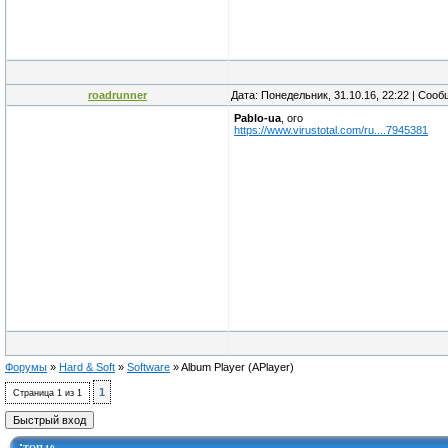
roadrunner
Дата: Понедельник, 31.10.16, 22:22 | Соо
Pablo-ua
, ого
https://www.virustotal.com/ru....7945381
Форумы
»
Hard & Soft
»
Software
»
Album Player
(APlayer)
1
Страница
1
из
1