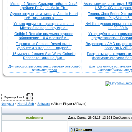
Молодой Эннио Сальери: геймплейный
Asus выпустила сетевую US
трейлер DLC для Mafia: Th...
USB-C10G со скорость
Лучше поздно, чем никогда: Atomic Heart
Теперь Xbox Series X сто
всё-таки вышла в рос...
дороже PlayStation 5 —
Утечка документов раскрыла планы
Nvidia подняла цены на с
Microsoft по переносу игр с...
на 20–30 %
Gothic 1 Remake получила крупное
Утверждён список прило
обновление 1.0.4 с сотней и...
предустановки в России 
Торговать в Crimson Desert стало
Видеокарты AMD подорож
удобнее и выгоднее — подроб...
вслед за NVIDIA
15 минут геймплея Star Wars: Galactic
Раскрыты характеристики
Racer с гонками на Джа...
флагманского чипа Snap
Для просмотра остальных игровых новостей
Для просмотра остальных H
нажмите
Далее
новостей нажмите
Д
1
Страница
1
из
1
Форумы
»
Hard & Soft
»
Software
»
Album Player
(APlayer)
roadrunner
Дата: Среда, 26.08.15, 13:19 | Сообщение