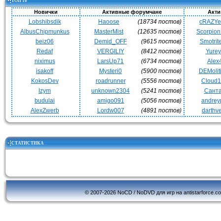
ТОП 10
Новички
Активные форумчане
Акти
Lobshibsdik
Haoose
(18734 постов)
cRAZY
AlbusChipmunkus
MasterMist
(12635 постов)
Scorpio
beiz06
Demid_OFF
(9615 постов)
Smotrit
Redaf
VERGILIY
(8412 постов)
Yurey
niximus
LarsUp71
(6734 постов)
Alex
isakoff
Mysteri0
(5900 постов)
DEMoli
KokosDev
roadrunner
(5556 постов)
Cloud
Izym
unknown2304
(5241 постов)
Сант
budulai
amigo091
(5056 постов)
andrey
AlexZwerb
Lordw007
(4891 постов)
darthv
СТАТИСТИКА
© 2007-2026 NoCD / NoDVD для игр на antistarforce.