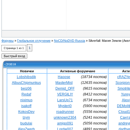
Форумы
»
Глобальное отлучение
»
NoCD/NoDVD Russia
»
Silverfall: Магия Земли (Аке
1
Страница
1
из
1
ТОП 10
Новички
Активные форумчане
Акти
Lobshibsdik
Haoose
(18734 постов)
cRAZY
AlbusChipmunkus
MasterMist
(12635 постов)
Scorpio
beiz06
Demid_OFF
(9615 постов)
Smotrit
Redaf
VERGILIY
(8412 постов)
Yurey
niximus
LarsUp71
(6734 постов)
Alex
isakoff
Mysteri0
(5900 постов)
DEMoli
KokosDev
roadrunner
(5556 постов)
Cloud
Izym
unknown2304
(5241 постов)
Сант
budulai
amigo091
(5056 постов)
andrey
AlexZwerb
Lordw007
(4891 постов)
darthv