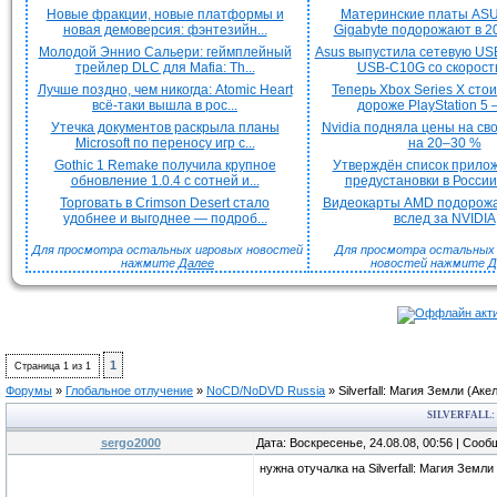
Новые фракции, новые платформы и
Материнские платы ASU
новая демоверсия: фэнтезийн...
Gigabyte подорожают в 20
Молодой Эннио Сальери: геймплейный
Asus выпустила сетевую US
трейлер DLC для Mafia: Th...
USB-C10G со скорость
Лучше поздно, чем никогда: Atomic Heart
Теперь Xbox Series X сто
всё-таки вышла в рос...
дороже PlayStation 5 —
Утечка документов раскрыла планы
Nvidia подняла цены на с
Microsoft по переносу игр с...
на 20–30 %
Gothic 1 Remake получила крупное
Утверждён список прило
обновление 1.0.4 с сотней и...
предустановки в России 
Торговать в Crimson Desert стало
Видеокарты AMD подорож
удобнее и выгоднее — подроб...
вслед за NVIDIA
Для просмотра остальных игровых новостей
Для просмотра остальных H
нажмите
Далее
новостей нажмите
Д
1
Страница
1
из
1
Форумы
»
Глобальное отлучение
»
NoCD/NoDVD Russia
»
Silverfall: Магия Земли (Аке
SILVERFALL:
sergo2000
Дата: Воскресенье, 24.08.08, 00:56 | Соо
нужна отучалка на Silverfall: Магия Земли