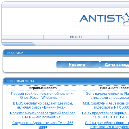
ГЛАВНАЯ
НАВИГАТОР
НОВОСТНАЯ ЛЕНТА
Игровые новости
Hard & Soft новос
Первый трейлер некстген-обновления
Sony начала клеймить Pla
Ghost Recon Wildlands – 4...
стикерами с предупреж
В EGS бесплатно раздают две игры,
MSI, Gigabyte и Asus повыс
включая смесь «Винни-Пуха»...
видеокарты RTX 5000 
Rockstar анонсировала третий трейлер
Galax представила чёрные 
GTA 6 — его покажут на ...
5070 Ti HOF OC LAB De
Саудовская Аравия купила EA за $55
Сайты российских банков
млрд
открываться в зарубежн