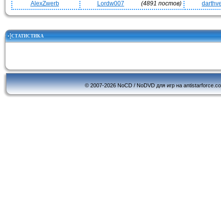
AlexZwerb
Lordw007
(4891 постов)
darthv
СТАТИСТИКА
© 2007-2026 NoCD / NoDVD для игр на antistarforce.