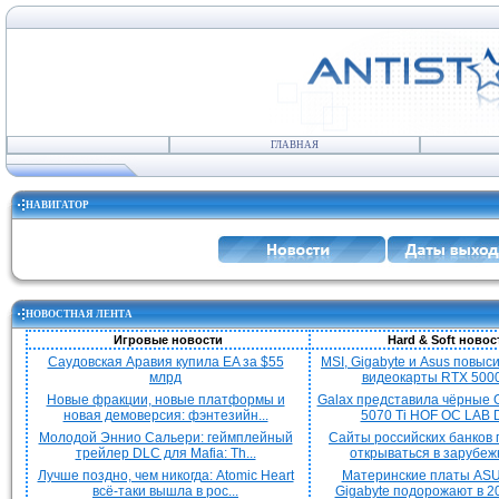
ГЛАВНАЯ
НАВИГАТОР
НОВОСТНАЯ ЛЕНТА
Игровые новости
Hard & Soft новос
Саудовская Аравия купила EA за $55
MSI, Gigabyte и Asus повыс
млрд
видеокарты RTX 5000 
Новые фракции, новые платформы и
Galax представила чёрные 
новая демоверсия: фэнтезийн...
5070 Ti HOF OC LAB De
Молодой Эннио Сальери: геймплейный
Сайты российских банков
трейлер DLC для Mafia: Th...
открываться в зарубежн
Лучше поздно, чем никогда: Atomic Heart
Материнские платы ASU
всё-таки вышла в рос...
Gigabyte подорожают в 20