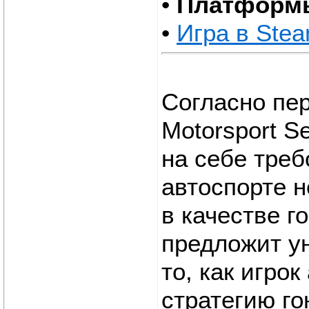
•
Платформ
•
Игра в Ste
Согласно пе
Motorsport S
на себе треб
автоспорте н
в качестве г
предложит у
то, как игро
стратегию го