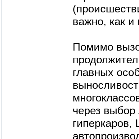
(происшествия
важно, как и
Помимо вызо
продолжитель
главных особ
выносливост
многоклассов
через выбор
гиперкаров,
автопроизво