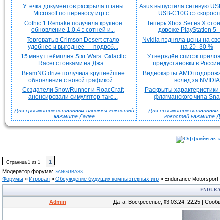
Утечка документов раскрыла планы
Asus выпустила сетевую US
Microsoft по переносу игр с...
USB-C10G со скорость
Gothic 1 Remake получила крупное
Теперь Xbox Series X сто
обновление 1.0.4 с сотней и...
дороже PlayStation 5 —
Торговать в Crimson Desert стало
Nvidia подняла цены на с
удобнее и выгоднее — подроб...
на 20–30 %
15 минут геймплея Star Wars: Galactic
Утверждён список прило
Racer с гонками на Джа...
предустановки в России 
BeamNG.drive получила крупнейшее
Видеокарты AMD подорож
обновление с новой графикой...
вслед за NVIDIA
Создатели SnowRunner и RoadCraft
Раскрыты характеристики
анонсировали симулятор такс...
флагманского чипа Snap
Для просмотра остальных игровых новостей
Для просмотра остальных H
нажмите
Далее
новостей нажмите
Д
1
Страница
1
из
1
Модератор форума:
GANGUBASS
Форумы
»
Игровая
»
Обсуждение будущих компьютерных игр
»
Endurance Motorsport 
ENDURA
Admin
Дата: Воскресенье, 03.03.24, 22:25 | Соо