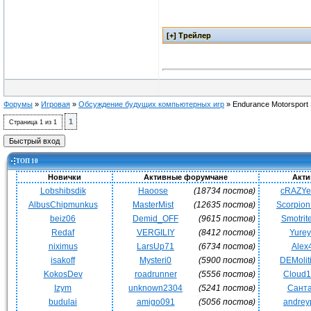
Форумы
»
Игровая
»
Обсуждение будущих компьютерных игр
»
Endurance Motorsport 
1
Страница
1
из
1
ТОП 10
Новички
Активные форумчане
Акти
Lobshibsdik
Haoose
(18734 постов)
cRAZY
AlbusChipmunkus
MasterMist
(12635 постов)
Scorpio
beiz06
Demid_OFF
(9615 постов)
Smotrit
Redaf
VERGILIY
(8412 постов)
Yurey
niximus
LarsUp71
(6734 постов)
Alex
isakoff
Mysteri0
(5900 постов)
DEMoli
KokosDev
roadrunner
(5556 постов)
Cloud
Izym
unknown2304
(5241 постов)
Сант
budulai
amigo091
(5056 постов)
andrey