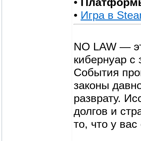
•
Платформ
•
Игра в Ste
NO LAW — это
кибернуар с
События прои
законы давно
разврату. Ис
долгов и стр
то, что у вас