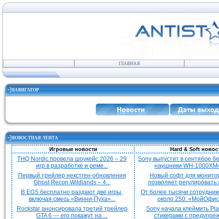
ГЛАВНАЯ
НАВИГАТОР
НОВОСТНАЯ ЛЕНТА
Игровые новости
Hard & Soft новос
THQ Nordic провела шоукейс 2026 – 29
Sony выпустит в сентябре 
игр в разработке и реме...
наушники WH-1000XM4
Первый трейлер некстген-обновления
Новый софт для монито
Ghost Recon Wildlands – 4...
позволяет регулировать я
В EGS бесплатно раздают две игры,
От более тысячи сотрудник
включая смесь «Винни-Пуха»...
около 250: «МойОфис»
Rockstar анонсировала третий трейлер
Sony начала клеймить Pla
GTA 6 — его покажут на ...
стикерами с предупреж