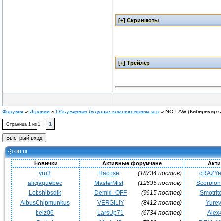
Форумы
»
Игровая
»
Обсуждение будущих компьютерных игр
»
NO LAW
(Кибернуар 
1
Страница
1
из
1
ТОП 10
Новички
Активные форумчане
Акти
yru3
Haoose
(18734 постов)
cRAZY
alicjaquebec
MasterMist
(12635 постов)
Scorpio
Lobshibsdik
Demid_OFF
(9615 постов)
Smotrit
AlbusChipmunkus
VERGILIY
(8412 постов)
Yurey
beiz06
LarsUp71
(6734 постов)
Alex