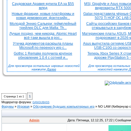
Саудовская Аравия купила EA за $55
MSI, Gigabyte и Asus повыс
млрд
видеокарты RTX 5000 
Новые фракции, новые платформы и
Galax представила чёрные 
новая демоверсия: фэнтезийн...
5070 Ti HOF OC LAB De
Молодой Эннио Сальери: геймплейный
Сайты российских банков
трейлер DLC для Mafia: Th...
открываться в зарубежн
Лучше поздно, чем никогда: Atomic Heart
Материнские платы ASUS, MS
всё-таки вышла в рос...
подорожают в 2026-м
Утечка документов раскрыла планы
Asus выпустила сетевую US
Microsoft по переносу игр с...
USB-C10G со скорость
Gothic 1 Remake получила крупное
Теперь Xbox Series X сто
обновление 1.0.4 с сотней и...
дороже PlayStation 5 —
Для просмотра остальных игровых новостей
Для просмотра остальных H
нажмите
Далее
новостей нажмите
Д
1
Страница
1
из
1
Модератор форума:
GANGUBASS
Форумы
»
Игровая
»
Обсуждение будущих компьютерных игр
»
NO LAW
(Кибернуар 
Admin
Дата: Пятница, 12.12.25, 17:22 | Сообщен