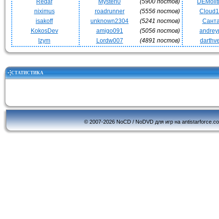
Redaf
Mysteri0
(5900 постов)
DEMoli
niximus
roadrunner
(5556 постов)
Cloud
isakoff
unknown2304
(5241 постов)
Сант
KokosDev
amigo091
(5056 постов)
andrey
Izym
Lordw007
(4891 постов)
darthv
СТАТИСТИКА
© 2007-2026 NoCD / NoDVD для игр на antistarforce.