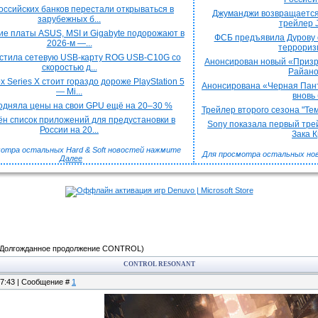
оссийских банков перестали открываться в
Джуманджи возвращается
зарубежных б...
трейлер J
е платы ASUS, MSI и Gigabyte подорожают в
ФСБ предъявила Дурову 
2026-м —...
терроризм
стила сетевую USB-карту ROG USB-C10G со
Анонсирован новый «Призра
скоростью д...
Райаном
x Series X стоит гораздо дороже PlayStation 5
Анонсирована «Черная Пант
— Mi...
вновь 
подняла цены на свои GPU ещё на 20–30 %
Трейлер второго сезона "Тем
н список приложений для предустановки в
Sony показала первый трей
России на 20...
Зака Кр
отра остальных Hard & Soft новостей нажмите
Для просмотра остальных но
Далее
(Долгожданное продолжение CONTROL)
CONTROL RESONANT
17:43 | Сообщение #
1