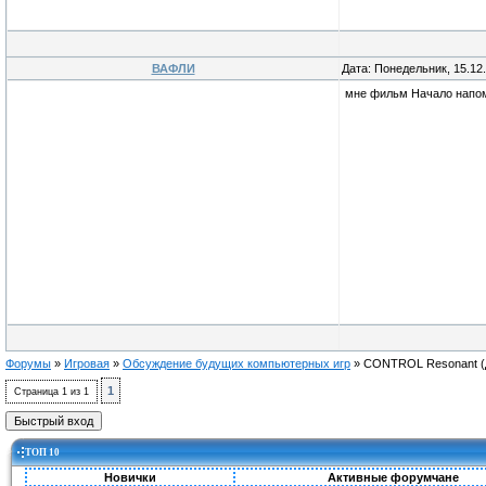
ВАФЛИ
Дата: Понедельник, 15.12
мне фильм Начало напом
Форумы
»
Игровая
»
Обсуждение будущих компьютерных игр
»
CONTROL Resonant
1
Страница
1
из
1
ТОП 10
Новички
Активные форумчане