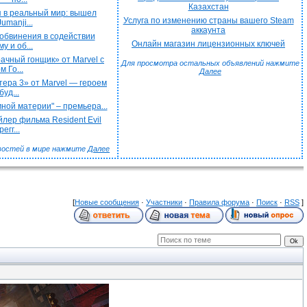
Казахстан
 в реальный мир: вышел
Услуга по изменению страны вашего Steam
umanji...
аккаунта
обвинения в содействии
Онлайн магазин лицензионных ключей
у и об...
чный гонщик» от Marvel с
Для просмотра остальных объявлений нажмите
 Го...
Далее
ера 3» от Marvel — героем
буд...
ной материи" – премьера...
лер фильма Resident Evil
егг...
востей в мире нажмите
Далее
[
Новые сообщения
·
Участники
·
Правила форума
·
Поиск
·
RSS
]