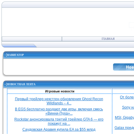
ГЛАВНАЯ
НАВИГАТОР
НОВОСТНАЯ ЛЕНТА
Игровые новости
От боле
Первый трейлер некстген-обновления Ghost Recon
Wildlands – 4...
Sony н
В EGS бесплатно раздают две игры, включая смесь
«Винни-Пуха»...
MSI, Gigab
Rockstar анонсировала третий трейлер GTA 6 — его
покажут на ...
Galax пред
Саудовская Аравия купила EA за $55 млрд