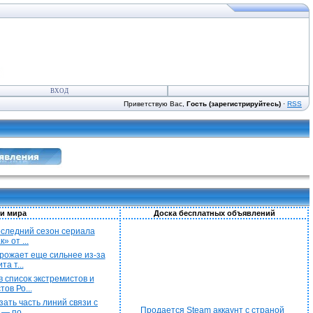
ВХОД
Приветствую Вас,
Гость (зарегистрируйтесь)
·
RSS
и мира
Доска бесплатных объявлений
последний сезон сериала
» от ...
рожает еще сильнее из-за
а т...
 список экстремистов и
ов Ро...
ать часть линий связи с
Продается Steam аккаунт с страной
— по...