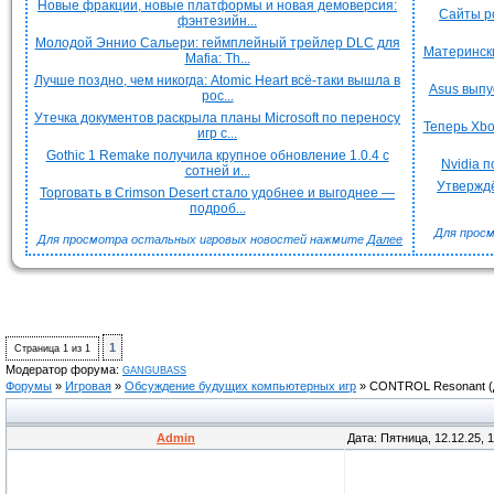
Новые фракции, новые платформы и новая демоверсия:
Сайты р
фэнтезийн...
Молодой Эннио Сальери: геймплейный трейлер DLC для
Матерински
Mafia: Th...
Лучше поздно, чем никогда: Atomic Heart всё-таки вышла в
Asus выпу
рос...
Утечка документов раскрыла планы Microsoft по переносу
Теперь Xbo
игр с...
Gothic 1 Remake получила крупное обновление 1.0.4 с
Nvidia 
сотней и...
Утверждё
Торговать в Crimson Desert стало удобнее и выгоднее —
подроб...
Для просм
Для просмотра остальных игровых новостей нажмите
Далее
1
Страница
1
из
1
Модератор форума:
GANGUBASS
Форумы
»
Игровая
»
Обсуждение будущих компьютерных игр
»
CONTROL Resonant
Admin
Дата: Пятница, 12.12.25, 