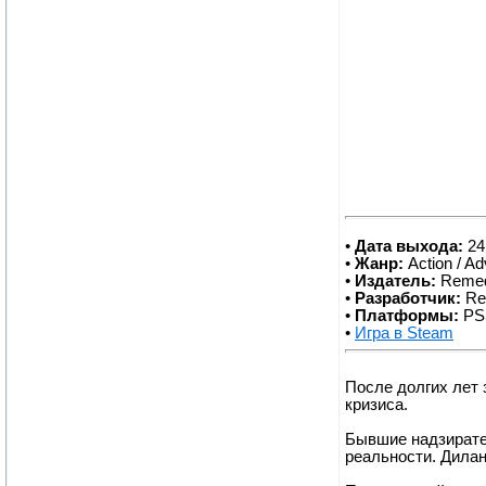
•
Дата выхода:
24
•
Жанр:
Action / A
•
Издатель:
Remed
•
Разработчик:
Re
•
Платформы:
PS5
•
Игра в Steam
После долгих лет 
кризиса.
Бывшие надзирате
реальности. Дилан