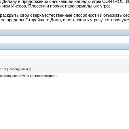
к Дилану в продолжении снискавшей награды игры CONTROL. И
нием Ииссов, Плесени и прочих паранормальных угроз.
раскрыть свои сверхъестественные способности и отыскать сес
за пределы Старейшего Дома, и остановить угрозу, которая уж
21:09 | Сообщение #
2
неожиданно. DMC в сеттинге Контрол...