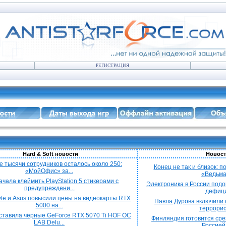
РЕГИСТРАЦИЯ
Hard & Soft новости
Новост
е тысячи сотрудников осталось около 250:
Конец не так и близок: 
«МойОфис» за...
«Ведьмак
ачала клеймить PlayStation 5 стикерами с
Электроника в России подо
предупреждени...
дефицит
yte и Asus повысили цены на видеокарты RTX
Павла Дурова включили в
5000 на...
террорист
ставила чёрные GeForce RTX 5070 Ti HOF OC
Финляндия готовится срез
LAB Delu...
Россией 