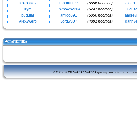
KokosDev
roadrunner
(5556 постов)
Cloud
Izym
unknown2304
(5241 постов)
Сант
budulai
amigo091
(5056 постов)
andrey
AlexZwerb
Lordw007
(4891 постов)
darthv
СТАТИСТИКА
© 2007-2026 NoCD / NoDVD для игр на antistarforce.