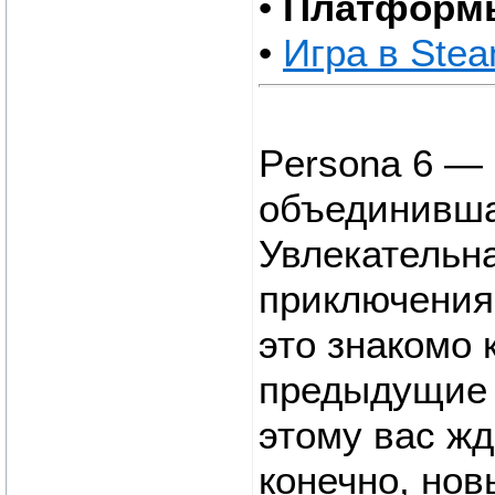
•
Платформ
•
Игра в Ste
Persona 6 — 
объединивша
Увлекательн
приключения
это знакомо 
предыдущие 
этому вас жд
конечно, нов