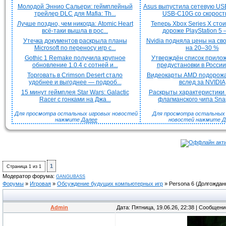
Молодой Эннио Сальери: геймплейный
Asus выпустила сетевую US
трейлер DLC для Mafia: Th...
USB-C10G со скорость
Лучше поздно, чем никогда: Atomic Heart
Теперь Xbox Series X сто
всё-таки вышла в рос...
дороже PlayStation 5 —
Утечка документов раскрыла планы
Nvidia подняла цены на с
Microsoft по переносу игр с...
на 20–30 %
Gothic 1 Remake получила крупное
Утверждён список прило
обновление 1.0.4 с сотней и...
предустановки в России 
Торговать в Crimson Desert стало
Видеокарты AMD подорож
удобнее и выгоднее — подроб...
вслед за NVIDIA
15 минут геймплея Star Wars: Galactic
Раскрыты характеристики
Racer с гонками на Джа...
флагманского чипа Snap
Для просмотра остальных игровых новостей
Для просмотра остальных H
нажмите
Далее
новостей нажмите
Д
1
Страница
1
из
1
Модератор форума:
GANGUBASS
Форумы
»
Игровая
»
Обсуждение будущих компьютерных игр
»
Persona 6
(Долгождан
Admin
Дата: Пятница, 19.06.26, 22:38 | Сообщен