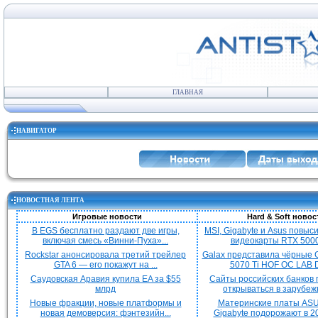
ГЛАВНАЯ
НАВИГАТОР
НОВОСТНАЯ ЛЕНТА
Игровые новости
Hard & Soft новос
В EGS бесплатно раздают две игры,
MSI, Gigabyte и Asus повыс
включая смесь «Винни-Пуха»...
видеокарты RTX 5000 
Rockstar анонсировала третий трейлер
Galax представила чёрные 
GTA 6 — его покажут на ...
5070 Ti HOF OC LAB De
Саудовская Аравия купила EA за $55
Сайты российских банков
млрд
открываться в зарубежн
Новые фракции, новые платформы и
Материнские платы ASU
новая демоверсия: фэнтезийн...
Gigabyte подорожают в 20