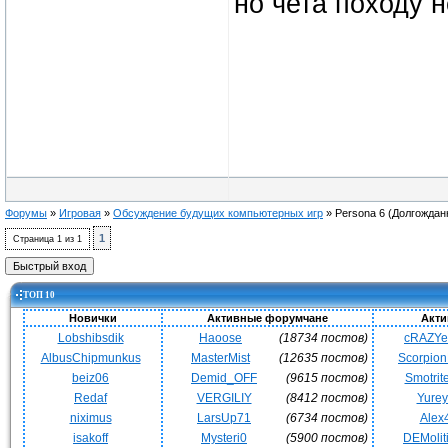
но чета походу не
Форумы
»
Игровая
»
Обсуждение будущих компьютерных игр
»
Persona 6
(Долгождан
1
Страница
1
из
1
ТОП 10
Новички
Активные форумчане
Акти
Lobshibsdik
Haoose
(18734 постов)
cRAZY
AlbusChipmunkus
MasterMist
(12635 постов)
Scorpio
beiz06
Demid_OFF
(9615 постов)
Smotrit
Redaf
VERGILIY
(8412 постов)
Yurey
niximus
LarsUp71
(6734 постов)
Alex
isakoff
Mysteri0
(5900 постов)
DEMoli