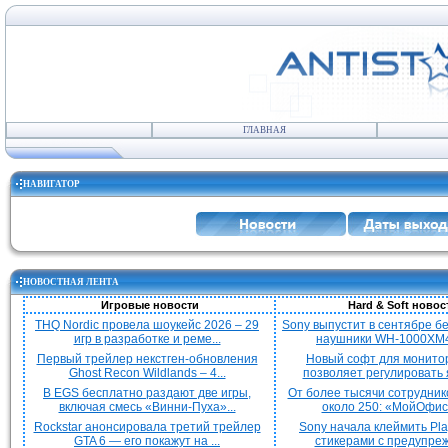
ГЛАВНАЯ
НАВИГАТОР
НОВОСТНАЯ ЛЕНТА
Игровые новости
Hard & Soft новос
THQ Nordic провела шоукейс 2026 – 29
Sony выпустит в сентябре 
игр в разработке и реме...
наушники WH-1000XM4
Первый трейлер некстген-обновления
Новый софт для монито
Ghost Recon Wildlands – 4...
позволяет регулировать я
В EGS бесплатно раздают две игры,
От более тысячи сотрудник
включая смесь «Винни-Пуха»...
около 250: «МойОфис»
Rockstar анонсировала третий трейлер
Sony начала клеймить Pla
GTA 6 — его покажут на ...
стикерами с предупреж