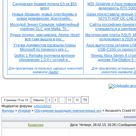
Саудовская Аравия купила EA за $55
MSI, Gigabyte и Asus повыс
млрд
видеокарты RTX 5000 
Новые фракции, новые платформы и
Galax представила чёрные 
новая демоверсия: фэнтезийн...
5070 Ti HOF OC LAB De
Молодой Эннио Сальери: геймплейный
Сайты российских банков
трейлер DLC для Mafia: Th...
открываться в зарубежн
Лучше поздно, чем никогда: Atomic Heart
Материнские платы ASUS, MS
всё-таки вышла в рос...
подорожают в 2026-м
Утечка документов раскрыла планы
Asus выпустила сетевую US
Microsoft по переносу игр с...
USB-C10G со скорость
Gothic 1 Remake получила крупное
Теперь Xbox Series X сто
обновление 1.0.4 с сотней и...
дороже PlayStation 5 —
Для просмотра остальных игровых новостей
Для просмотра остальных H
нажмите
Далее
новостей нажмите
Д
73
Страница
73
из
73
Обратно
1
2
…
71
72
Модератор форума:
GANGUBASS
Форумы
»
Игровая
»
Обсуждение вышедших компьютерных игр
»
Assassin's Creed IV:
ASSASSI
Казанова
Дата: Четверг, 28.02.13, 16:28 | Сообщени