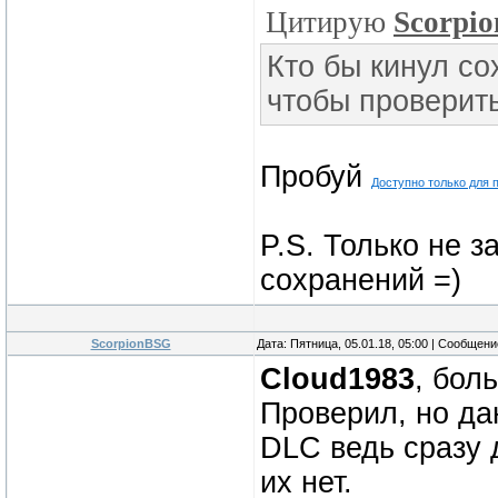
Цитирую
Scorpi
Кто бы кинул с
чтобы проверить
Пробуй
Доступно только для 
P.S. Только не 
сохранений =)
ScorpionBSG
Дата: Пятница, 05.01.18, 05:00 | Сообщен
Cloud1983
, бол
Проверил, но да
DLC ведь сразу 
их нет.