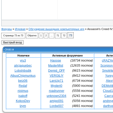
Форумы
»
Игровая
»
Обсуждение вышедших компьютерных игр
»
Assassin's Creed IV:
73
Страница
73
из
73
Обратно
1
2
…
71
72
ТОП 10
Новички
Активные форумчане
Акти
yru3
Haoose
(18734 постов)
cRAZY
alicjaquebec
MasterMist
(12635 постов)
Scorpio
Lobshibsdik
Demid_OFF
(9615 постов)
Smotrit
AlbusChipmunkus
VERGILIY
(8412 постов)
Yurey
beiz06
LarsUp71
(6734 постов)
Alex
Redaf
Mysteri0
(5900 постов)
DEMoli
niximus
roadrunner
(5556 постов)
Cloud
isakoff
unknown2304
(5241 постов)
Сант
KokosDev
amigo091
(5056 постов)
andrey
Izym
Lordw007
(4891 постов)
darthv