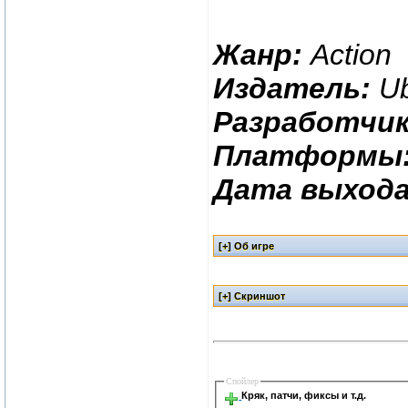
Жанр:
Action
Издатель:
Ub
Разработчик
Платформы
Дата выхода
Спойлер
Кряк, патчи, фиксы и т.д.