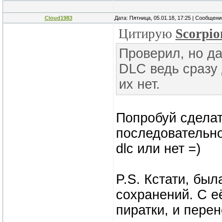
Cloud1983
Дата: Пятница, 05.01.18, 17:25 | Сообщен
Цитирую
Scorpi
Проверил, но да
DLC ведь сразу
их нет.
Попробуй сделат
последовательнос
dlc или нет =)
P.S. Кстати, бы
сохранений. С е
пиратки, и пере