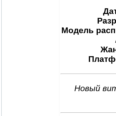
Да
Раз
Модель расп
Жа
Плат
Новый вит