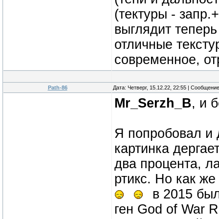
(тектуры - запр.
выглядит теперь
отличные тексту
современное, от
Path-86
Дата: Четверг, 15.12.22, 22:55 | Сообщени
Mr_Serzh_B
, и б
Я попробовал и 
картинка дергает
два процента, л
ртикс. Но как ж
в 2015 был
ген God of War 