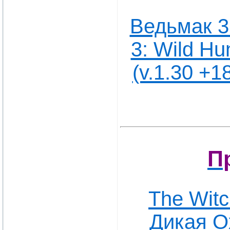
Ведьмак 3:
3: Wild Hu
(v.1.30 +
П
The Witc
Дикая О