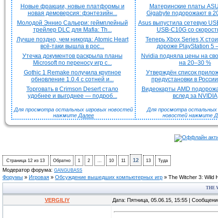
Новые фракции, новые платформы и
Материнские платы ASU
новая демоверсия: фэнтезийн...
Gigabyte подорожают в 20
Молодой Эннио Сальери: геймплейный
Asus выпустила сетевую US
трейлер DLC для Mafia: Th...
USB-C10G со скорость
Лучше поздно, чем никогда: Atomic Heart
Теперь Xbox Series X сто
всё-таки вышла в рос...
дороже PlayStation 5 —
Утечка документов раскрыла планы
Nvidia подняла цены на с
Microsoft по переносу игр с...
на 20–30 %
Gothic 1 Remake получила крупное
Утверждён список прило
обновление 1.0.4 с сотней и...
предустановки в России 
Торговать в Crimson Desert стало
Видеокарты AMD подорож
удобнее и выгоднее — подроб...
вслед за NVIDIA
Для просмотра остальных игровых новостей
Для просмотра остальных H
нажмите
Далее
новостей нажмите
Д
12
Страница
12
из
13
Обратно
1
2
…
10
11
13
Туда
Модератор форума:
GANGUBASS
Форумы
»
Игровая
»
Обсуждение вышедших компьютерных игр
»
The Witcher 3: Wild 
THE 
VERGILIY
Дата: Пятница, 05.06.15, 15:55 | Сообщен