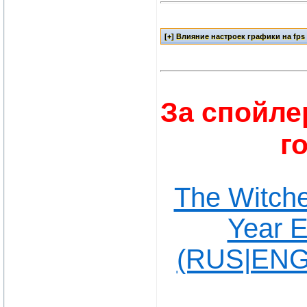
За спойле
г
The Witche
Year E
(RUS|ENG|