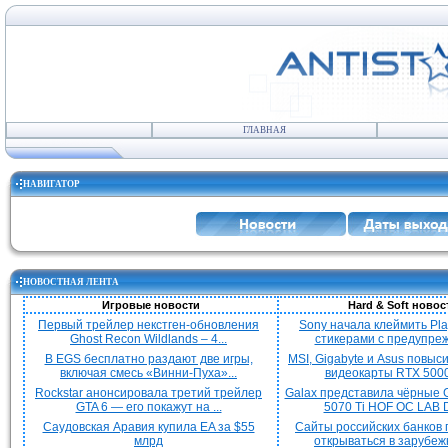
ГЛАВНАЯ
НАВИГАТОР
НОВОСТНАЯ ЛЕНТА
Игровые новости
Hard & Soft новос
Первый трейлер некстген-обновления
Sony начала клеймить Pla
Ghost Recon Wildlands – 4...
стикерами с предупреж
В EGS бесплатно раздают две игры,
MSI, Gigabyte и Asus повыс
включая смесь «Винни-Пуха»...
видеокарты RTX 5000 
Rockstar анонсировала третий трейлер
Galax представила чёрные 
GTA 6 — его покажут на ...
5070 Ti HOF OC LAB De
Саудовская Аравия купила EA за $55
Сайты российских банков
млрд
открываться в зарубежн