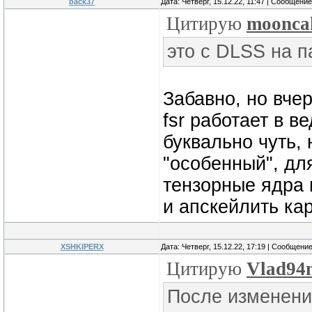
back37
Дата: Четверг, 15.12.22, 11:47 | Сообщени
Цитирую
moonca
это с DLSS на 
Забавно, но вче
fsr работает в в
буквально чуть,
"особенный", дл
тензорные ядра 
и апскейлить ка
XSHKIPERX
Дата: Четверг, 15.12.22, 17:19 | Сообщени
Цитирую
Vlad94
После изменений