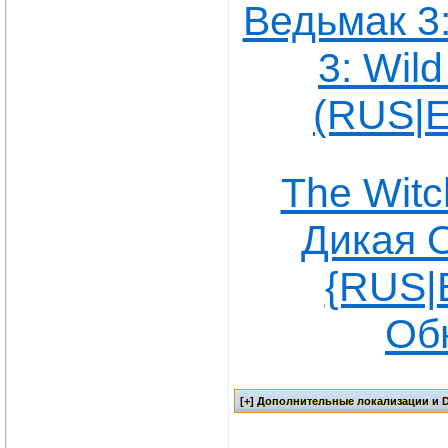
Ведьмак 3:
3: Wil
(RUS|E
The Witc
Дикая О
{RUS|E
Об