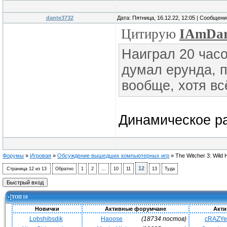
dante3732
Дата: Пятница, 16.12.22, 12:05 | Сообщен
Цитирую
IAmDa
Наиграл 20 часо
думал ерунда, п
вообще, хотя вс
Динамическое р
Форумы
»
Игровая
»
Обсуждение вышедших компьютерных игр
»
The Witcher 3: Wild 
12
Страница
12
из
13
Обратно
1
2
…
10
11
13
Туда
ТОП 10
Новички
Активные форумчане
Акти
Lobshibsdik
Haoose
(18734 постов)
cRAZY