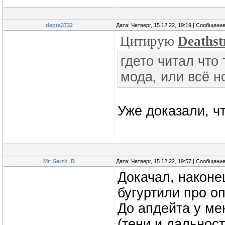
dante3732
Дата: Четверг, 15.12.22, 19:19 | Сообщени
Цитирую
Deathst
гдето читал что
мода, или всё 
Уже доказали, ч
Mr_Serzh_B
Дата: Четверг, 15.12.22, 19:57 | Сообщени
Докачал, наконец
бугуртили про о
До апдейта у ме
(тени и дальност