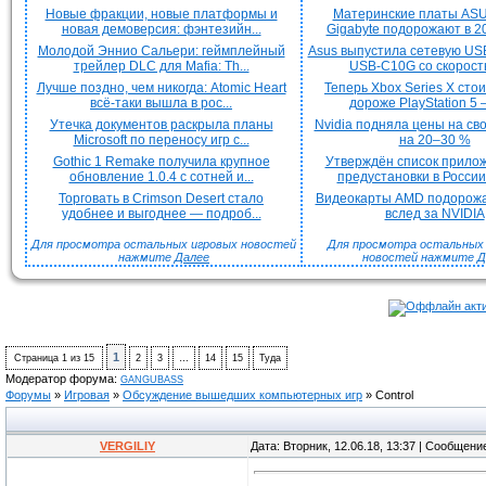
Новые фракции, новые платформы и
Материнские платы ASU
новая демоверсия: фэнтезийн...
Gigabyte подорожают в 20
Молодой Эннио Сальери: геймплейный
Asus выпустила сетевую US
трейлер DLC для Mafia: Th...
USB-C10G со скорость
Лучше поздно, чем никогда: Atomic Heart
Теперь Xbox Series X сто
всё-таки вышла в рос...
дороже PlayStation 5 —
Утечка документов раскрыла планы
Nvidia подняла цены на с
Microsoft по переносу игр с...
на 20–30 %
Gothic 1 Remake получила крупное
Утверждён список прило
обновление 1.0.4 с сотней и...
предустановки в России 
Торговать в Crimson Desert стало
Видеокарты AMD подорож
удобнее и выгоднее — подроб...
вслед за NVIDIA
Для просмотра остальных игровых новостей
Для просмотра остальных H
нажмите
Далее
новостей нажмите
Д
1
Страница
1
из
15
2
3
…
14
15
Туда
Модератор форума:
GANGUBASS
Форумы
»
Игровая
»
Обсуждение вышедших компьютерных игр
»
Control
VERGILIY
Дата: Вторник, 12.06.18, 13:37 | Сообщени