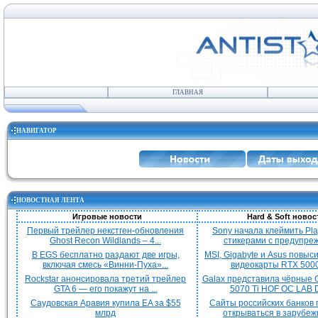
ГЛАВНАЯ
НАВИГАТОР
НОВОСТНАЯ ЛЕНТА
Игровые новости
Hard & Soft новос
Первый трейлер некстген-обновления
Sony начала клеймить Pla
Ghost Recon Wildlands – 4...
стикерами с предупреж
В EGS бесплатно раздают две игры,
MSI, Gigabyte и Asus повыс
включая смесь «Винни-Пуха»...
видеокарты RTX 5000 
Rockstar анонсировала третий трейлер
Galax представила чёрные 
GTA 6 — его покажут на ...
5070 Ti HOF OC LAB De
Саудовская Аравия купила EA за $55
Сайты российских банков
млрд
открываться в зарубежн