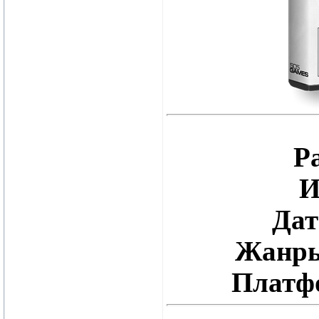
Р
И
Дат
Жанр
Платф