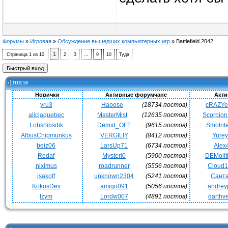
Форумы
»
Игровая
»
Обсуждение вышедших компьютерных игр
»
Battlefield 2042
1
Страница
1
из
10
2
3
…
9
10
Туда
ТОП 10
Новички
Активные форумчане
Акти
yru3
Haoose
(18734 постов)
cRAZY
alicjaquebec
MasterMist
(12635 постов)
Scorpio
Lobshibsdik
Demid_OFF
(9615 постов)
Smotrit
AlbusChipmunkus
VERGILIY
(8412 постов)
Yurey
beiz06
LarsUp71
(6734 постов)
Alex
Redaf
Mysteri0
(5900 постов)
DEMoli
niximus
roadrunner
(5556 постов)
Cloud
isakoff
unknown2304
(5241 постов)
Сант
KokosDev
amigo091
(5056 постов)
andrey
Izym
Lordw007
(4891 постов)
darthv