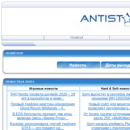
ГЛАВНАЯ
НАВИГАТОР
НОВОСТНАЯ ЛЕНТА
Игровые новости
Hard & Soft новос
THQ Nordic провела шоукейс 2026 – 29
Sony выпустит в сентябре 
игр в разработке и реме...
наушники WH-1000XM4
Первый трейлер некстген-обновления
Новый софт для монито
Ghost Recon Wildlands – 4...
позволяет регулировать я
В EGS бесплатно раздают две игры,
От более тысячи сотрудник
включая смесь «Винни-Пуха»...
около 250: «МойОфис»
Rockstar анонсировала третий трейлер
Sony начала клеймить Pla
GTA 6 — его покажут на ...
стикерами с предупреж