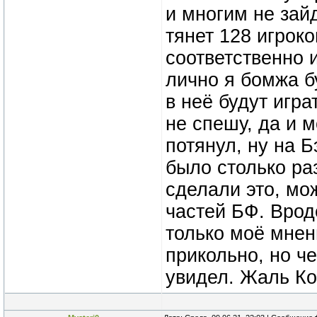
и многим не зайд
тянет 128 игрок
соответственно и
лично я бомжа б
в неё будут игра
не спешу, да и м
потянул, ну на Б
было столько ра
сделали это, мож
частей БФ. Врод
только моё мнен
прикольно, но че
увидел. Жаль Ко