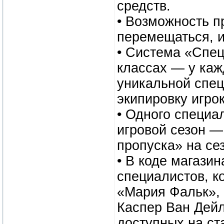
средств.
• Возможность п
перемещаться, и
• Система «Спец
классах — у каж
уникальной специ
экипировку игро
• Одного специа
игровой сезон —
пропуска» на сез
• В коде магази
специалистов, к
«Мария Фальк», 
Каспер Ван Дейл
доступных на ст