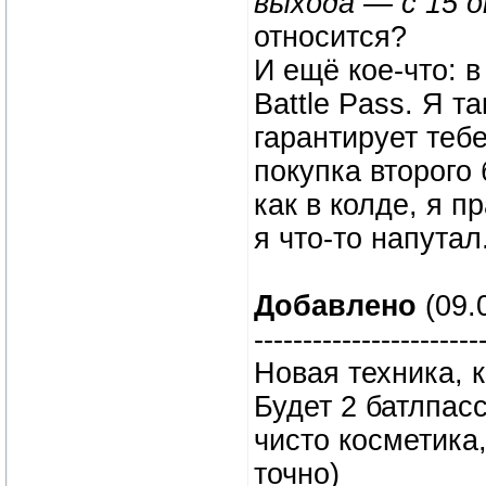
выхода — с 15 
относится?
И ещё кое-что: в
Battle Pass. Я т
гарантирует тебе
покупка второго
как в колде, я 
я что-то напутал.
Добавлено
(09.0
-----------------------
Новая техника, 
Будет 2 батлпас
чисто косметика
точно)