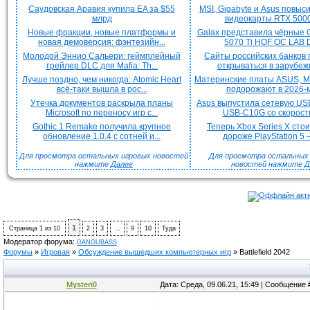
Саудовская Аравия купила EA за $55
MSI, Gigabyte и Asus повыс
млрд
видеокарты RTX 5000 
Новые фракции, новые платформы и
Galax представила чёрные 
новая демоверсия: фэнтезийн...
5070 Ti HOF OC LAB De
Молодой Эннио Сальери: геймплейный
Сайты российских банков
трейлер DLC для Mafia: Th...
открываться в зарубежн
Лучше поздно, чем никогда: Atomic Heart
Материнские платы ASUS, MS
всё-таки вышла в рос...
подорожают в 2026-м
Утечка документов раскрыла планы
Asus выпустила сетевую US
Microsoft по переносу игр с...
USB-C10G со скорость
Gothic 1 Remake получила крупное
Теперь Xbox Series X сто
обновление 1.0.4 с сотней и...
дороже PlayStation 5 —
Для просмотра остальных игровых новостей
Для просмотра остальных H
нажмите
Далее
новостей нажмите
Д
1
Страница
1
из
10
2
3
…
9
10
Туда
Модератор форума:
GANGUBASS
Форумы
»
Игровая
»
Обсуждение вышедших компьютерных игр
»
Battlefield 2042
Mysteri0
Дата: Среда, 09.06.21, 15:49 | Сообщение