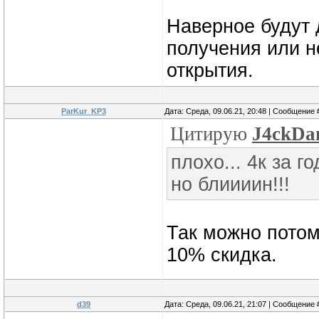
смотрел стрим В
Наверное будут 
стандартные кла
получения или н
скорей всего он
открытия.
будут продавать
ParKur_KP3
Дата: Среда, 09.06.21, 20:48 | Сообщение
Цитирую
J4ckDa
плохо... 4к за г
но блиииин!!!
Так можно потом 
10% скидка.
d39
Дата: Среда, 09.06.21, 21:07 | Сообщение