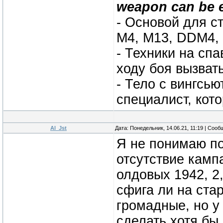
weapon can be 
- Основой для с
M4, M13, DDM4, 
- Техники на спа
ходу боя вызват
- Тело с вингсью
специалист, кот
Al_Jst
Дата: Понедельник, 14.06.21, 11:19 | Соо
Я не понимаю по
отсутствие камп
олдовых 1942, 2
сфига ли на стар
громадные, но у
сделать хотя бы