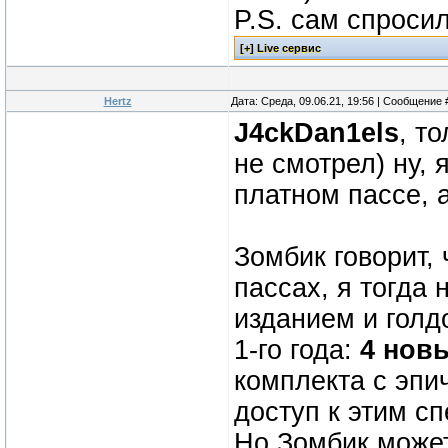
P.S. сам спросил
Hertz
Дата: Среда, 09.06.21, 19:56 | Сообщение
J4ckDan1els
, т
не смотрел) ну, 
платном пассе, 
Зомбик говорит,
пассах, я тогда
изданием и голд
1-го года:
4 нов
комплекта с эпи
доступ к этим с
Но Зомбик может