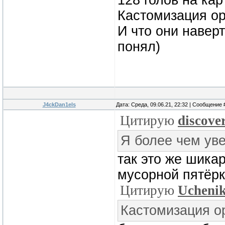
128 голов на кар
Кастомизация ор
И что они наверт
понял)
J4ckDan1els
Дата: Среда, 09.06.21, 22:32 | Сообщение
Цитирую
discove
Я более чем уве
так это же шикар
мусорной пятёрк
Цитирую
Ucheni
Кастомизация о