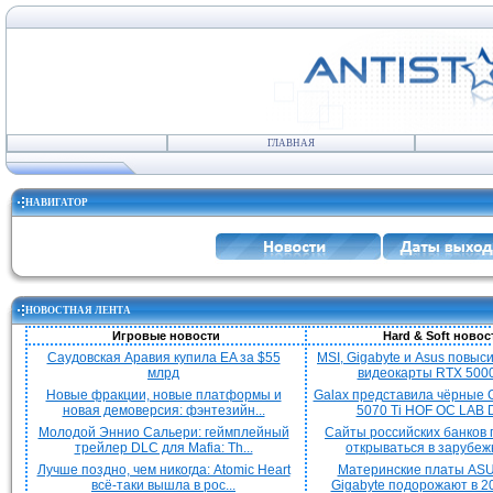
ГЛАВНАЯ
НАВИГАТОР
НОВОСТНАЯ ЛЕНТА
Игровые новости
Hard & Soft новос
Саудовская Аравия купила EA за $55
MSI, Gigabyte и Asus повыс
млрд
видеокарты RTX 5000 
Новые фракции, новые платформы и
Galax представила чёрные 
новая демоверсия: фэнтезийн...
5070 Ti HOF OC LAB De
Молодой Эннио Сальери: геймплейный
Сайты российских банков
трейлер DLC для Mafia: Th...
открываться в зарубежн
Лучше поздно, чем никогда: Atomic Heart
Материнские платы ASU
всё-таки вышла в рос...
Gigabyte подорожают в 20