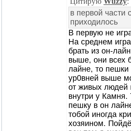
Цитирую
Wuzzy
:
в первой части 
приходилось
В первую не игр
На среднем играю
брать из он-лай
выше, они всех 
лайне, то пешки
ур0вней выше мо
от живых людей 
внутри у Камня.
пешку в он лайне
тобой иногда кри
хозяином. Пойдё