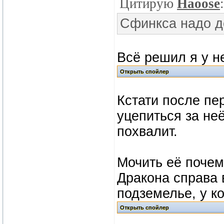
Цитирую
Haoose
:
Сфинкса надо д
Всё решил я у н
Кстати после пе
уцепиться за неё
похвалит.
Мочить её почем
Дракона справа 
подземелье, у к