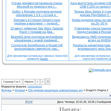
Утечка документов раскрыла планы
Asus выпустила сетевую US
Microsoft по переносу игр с...
USB-C10G со скорость
Gothic 1 Remake получила крупное
Теперь Xbox Series X сто
обновление 1.0.4 с сотней и...
дороже PlayStation 5 —
Торговать в Crimson Desert стало
Nvidia подняла цены на с
удобнее и выгоднее — подроб...
на 20–30 %
15 минут геймплея Star Wars: Galactic
Утверждён список прило
Racer с гонками на Джа...
предустановки в России 
BeamNG.drive получила крупнейшее
Видеокарты AMD подорож
обновление с новой графикой...
вслед за NVIDIA
Создатели SnowRunner и RoadCraft
Раскрыты характеристики
анонсировали симулятор такс...
флагманского чипа Snap
Для просмотра остальных игровых новостей
Для просмотра остальных H
нажмите
Далее
новостей нажмите
Д
3
Страница
3
из
3
Обратно
1
2
Модератор форума:
GANGUBASS
Форумы
»
Игровая
»
Обсуждение вышедших компьютерных игр
»
Dragon's Dogma 2
D
ЙОНГ
Дата: Четверг, 22.01.26, 19:26 | Сообщени
Цитата: