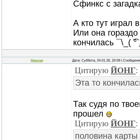
Сфинкс с загадк
А кто тут играл 
Или она гораздо
кончилась ¯\_( ͡° ͜
Haoose
Дата: Суббота, 24.01.26, 20:09 | Сообщен
Цитирую
ЙОНГ
:
Эта то кончилас
Так судя по тво
прошел
Цитирую
ЙОНГ
:
половина карты