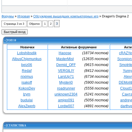
Форумы
»
Игровая
»
Обсуждение вышедших компьютерных игр
»
Dragon's Dogma 2
3
Страница
3
из
3
Обратно
1
2
ТОП 10
Новички
Активные форумчане
Акти
Lobshibsdik
Haoose
(18734 постов)
cRAZY
AlbusChipmunkus
MasterMist
(12635 постов)
Scorpio
beiz06
Demid_OFF
(9615 постов)
Smotrit
Redaf
VERGILIY
(8412 постов)
Yurey
niximus
LarsUp71
(6734 постов)
Alex
isakoff
Mysteri0
(5900 постов)
DEMoli
KokosDev
roadrunner
(5556 постов)
Cloud
Izym
unknown2304
(5241 постов)
Сант
budulai
amigo091
(5056 постов)
andrey
AlexZwerb
Lordw007
(4891 постов)
darthv
СТАТИСТИКА