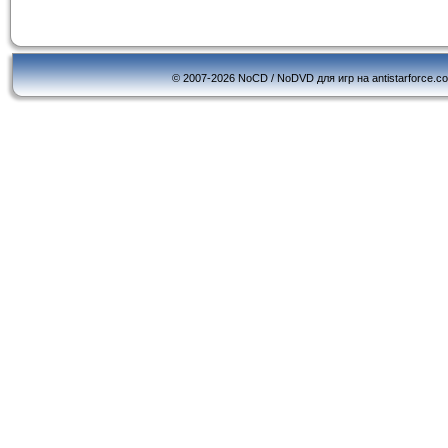
© 2007-2026 NoCD / NoDVD для игр на antistarforce.