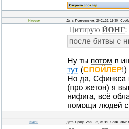
Haoose
Дата: Понедельник, 26.01.26, 19:30 | Соо
Цитирую
ЙОНГ
:
после битвы с н
Ну ты
потом
в и
тут
(
СПОЙЛЕР
!)
Но да, Сфинкса 
(про жетон) я вы
нифига, всё обл
помощи людей с
ЙОНГ
Дата: Среда, 28.01.26, 04:44 | Сообщение