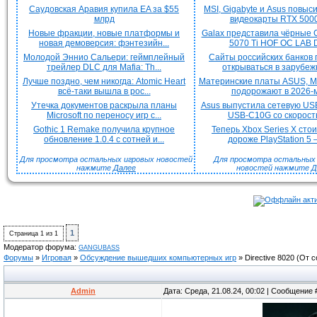
Саудовская Аравия купила EA за $55
MSI, Gigabyte и Asus повыс
млрд
видеокарты RTX 5000 
Новые фракции, новые платформы и
Galax представила чёрные 
новая демоверсия: фэнтезийн...
5070 Ti HOF OC LAB De
Молодой Эннио Сальери: геймплейный
Сайты российских банков
трейлер DLC для Mafia: Th...
открываться в зарубежн
Лучше поздно, чем никогда: Atomic Heart
Материнские платы ASUS, MS
всё-таки вышла в рос...
подорожают в 2026-м
Утечка документов раскрыла планы
Asus выпустила сетевую US
Microsoft по переносу игр с...
USB-C10G со скорость
Gothic 1 Remake получила крупное
Теперь Xbox Series X сто
обновление 1.0.4 с сотней и...
дороже PlayStation 5 —
Для просмотра остальных игровых новостей
Для просмотра остальных H
нажмите
Далее
новостей нажмите
Д
1
Страница
1
из
1
Модератор форума:
GANGUBASS
Форумы
»
Игровая
»
Обсуждение вышедших компьютерных игр
»
Directive 8020
(От 
Admin
Дата: Среда, 21.08.24, 00:02 | Сообщение