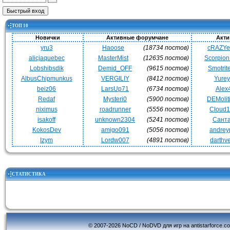
ТОП 10
Новички
Активные форумчане
Акти
yru3
Haoose
(18734 постов)
cRAZY
alicjaquebec
MasterMist
(12635 постов)
Scorpio
Lobshibsdik
Demid_OFF
(9615 постов)
Smotrit
AlbusChipmunkus
VERGILIY
(8412 постов)
Yurey
beiz06
LarsUp71
(6734 постов)
Alex
Redaf
Mysteri0
(5900 постов)
DEMoli
niximus
roadrunner
(5556 постов)
Cloud
isakoff
unknown2304
(5241 постов)
Сант
KokosDev
amigo091
(5056 постов)
andrey
Izym
Lordw007
(4891 постов)
darthv
СТАТИСТИКА
© 2007-2026 NoCD / NoDVD для игр на antistarforce.