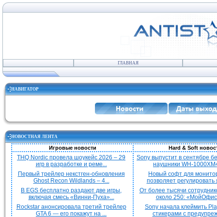
ГЛАВНАЯ
НАВИГАТОР
НОВОСТНАЯ ЛЕНТА
Игровые новости
Hard & Soft новос
THQ Nordic провела шоукейс 2026 – 29
Sony выпустит в сентябре 
игр в разработке и реме...
наушники WH-1000XM4
Первый трейлер некстген-обновления
Новый софт для монито
Ghost Recon Wildlands – 4...
позволяет регулировать я
В EGS бесплатно раздают две игры,
От более тысячи сотрудник
включая смесь «Винни-Пуха»...
около 250: «МойОфис»
Rockstar анонсировала третий трейлер
Sony начала клеймить Pla
GTA 6 — его покажут на ...
стикерами с предупреж