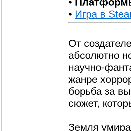
•
Платформ
•
Игра в Ste
От создател
абсолютно н
научно-фант
жанре хорро
борьба за в
сюжет, котор
Земля умирае