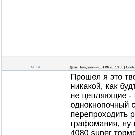
Al_Jst
Дата: Понедельник, 01.06.26, 13:05 | Соо
Прошел я это тв
никакой, как буд
не цепляющие - 
однокнопочный с
перепроходить р
графомания, ну и
4080 super торм