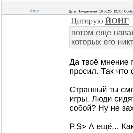
ЙОНГ
Дата: Понедельник, 16.06.25, 12:36 | Соо
Цитирую
ЙОНГ
:
потом еще навал
которых его ник
Да твоё мнение 
просил. Так что
Странный ты смо
игры. Люди сидя
собой? Ну не за
P.S> А ещё... Ка