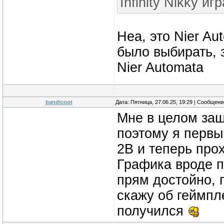
Infinity Nikky и
Неа, это Nier A
было выбирать, 
Nier Automata
bandicoot
Дата: Пятница, 27.06.25, 19:29 | Сообщен
Мне в целом заш
поэтому я первы
2B и теперь про
Графика вроде п
прям достойно, 
скажу об геймпл
получился