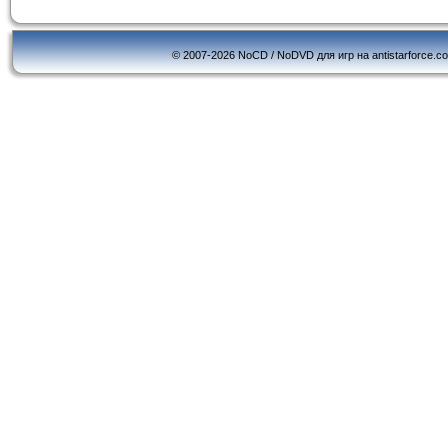
© 2007-2026 NoCD / NoDVD для игр на antistarforce.