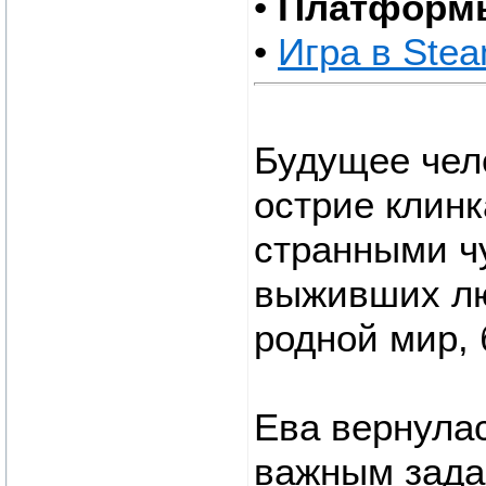
•
Платформ
•
Игра в Ste
Будущее чел
острие клинк
странными ч
выживших лю
родной мир, 
Ева вернула
важным зада