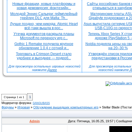
Новые фракции, новые платформы и
Сайты российских банков
новая демоверсия: фэнтезийн...
открываться в зарубежн
Молодой Эннио Сальери: геймплейный
Материнские платы ASU
трейлер DLC для Mafia: Th...
Gigabyte подорожают в 20
Лучше поздно, чем никогда: Atomic Heart
Asus выпустила сетевую US
всё-таки вышла в рос...
USB-C10G со скорость
Утечка документов раскрыла планы
Теперь Xbox Series X сто
Microsoft по переносу игр с...
дороже PlayStation 5 —
Gothic 1 Remake получила крупное
Nvidia подняла цены на с
обновление 1.0.4 с сотней и...
на 20–30 %
Торговать в Crimson Desert стало
Утверждён список прило
удобнее и выгоднее — подроб...
предустановки в России 
Для просмотра остальных игровых новостей
Для просмотра остальных H
нажмите
Далее
новостей нажмите
Д
1
Страница
1
из
1
Модератор форума:
GANGUBASS
Форумы
»
Игровая
»
Обсуждение вышедших компьютерных игр
»
Stellar Blade
(Поста
Admin
Дата: Пятница, 16.05.25, 19:57 | Сообщен