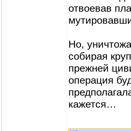
отвоевав пл
мутировавши
Но, уничтожа
собирая кру
прежней циви
операция буд
предполагала
кажется…