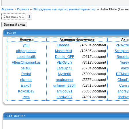
Форумы
»
Игровая
»
Обсуждение вышедших компьютерных игр
»
Stellar Blade
(Поста
1
Страница
1
из
1
ТОП 10
Новички
Активные форумчане
Акти
yru3
Haoose
(18734 постов)
cRAZY
alicjaquebec
MasterMist
(12635 постов)
Scorpio
Lobshibsdik
Demid_OFF
(9615 постов)
Smotrit
AlbusChipmunkus
VERGILIY
(8412 постов)
Yurey
beiz06
LarsUp71
(6734 постов)
Alex
Redaf
Mysteri0
(5900 постов)
DEMoli
niximus
roadrunner
(5556 постов)
Cloud
isakoff
unknown2304
(5241 постов)
Сант
KokosDev
amigo091
(5056 постов)
andrey
Izym
Lordw007
(4891 постов)
darthv
СТАТИСТИКА