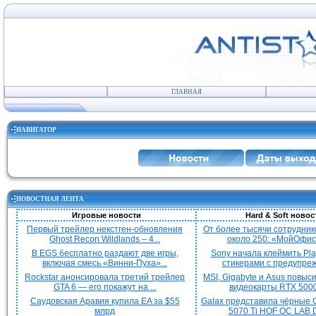
ГЛАВНАЯ
НАВИГАТОР
НОВОСТНАЯ ЛЕНТА
Игровые новости
Hard & Soft новос
Первый трейлер некстген-обновления
От более тысячи сотрудник
Ghost Recon Wildlands – 4...
около 250: «МойОфис»
В EGS бесплатно раздают две игры,
Sony начала клеймить Pla
включая смесь «Винни-Пуха»...
стикерами с предупреж
Rockstar анонсировала третий трейлер
MSI, Gigabyte и Asus повыс
GTA 6 — его покажут на ...
видеокарты RTX 5000 
Саудовская Аравия купила EA за $55
Galax представила чёрные 
млрд
5070 Ti HOF OC LAB De