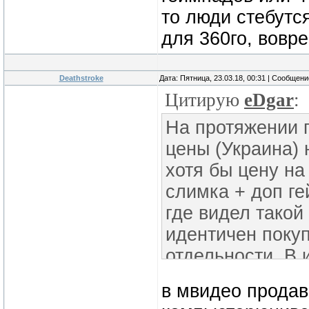
то люди стебутся
для 360го, вовр
Deathstroke
Дата: Пятница, 23.03.18, 00:31 | Сообщен
Цитирую
eDgar
:
На протяжении 
цены (Украина) 
хотя бы цену на
слимка + доп ге
где видел такой
идентичен покуп
отдельности. В 
гецмпадом)
в мвидео продав