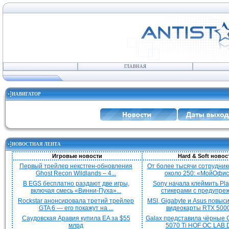
ГЛАВНАЯ
НАВИГАТОР
НОВОСТНАЯ ЛЕНТА
Игровые новости
Hard & Soft новос
Первый трейлер некстген-обновления
От более тысячи сотрудник
Ghost Recon Wildlands – 4...
около 250: «МойОфис»
В EGS бесплатно раздают две игры,
Sony начала клеймить Pla
включая смесь «Винни-Пуха»...
стикерами с предупреж
Rockstar анонсировала третий трейлер
MSI, Gigabyte и Asus повыс
GTA 6 — его покажут на ...
видеокарты RTX 5000 
Саудовская Аравия купила EA за $55
Galax представила чёрные 
млрд
5070 Ti HOF OC LAB De