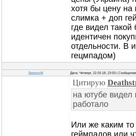
хотя бы цену на
слимка + доп ге
где видел такой 
идентичен покуп
отдельности. В и
гецмпадом)
DemonXI
Дата: Четверг, 22.03.18, 23:03 | Сообщени
Цитирую
Deathst
на ютубе видел 
работало
Или же каким то
геймпадов или ч