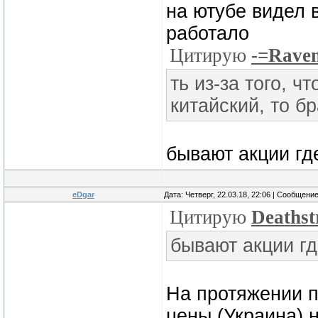
на ютубе видел в
работало
Цитирую
-=Rave
ть из-за того, ч
китайский, то б
бывают акции гд
eDgar
Дата: Четверг, 22.03.18, 22:06 | Сообщени
Цитирую
Deathst
бывают акции гд
На протяжении п
цены (Украина) н