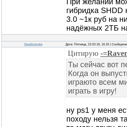
При желании мож
гибридка SHDD н
3.0 ~1к руб на н
надёжных 2ТБ н
Deathstroke
Дата: Пятница, 23.03.18, 16:32 | Сообщен
Цитирую
-=Rave
Ты сейчас вот п
Когда он выпуст
играюто всем ми
играть в игру!
ну ps1 у меня е
походу нельзя та