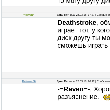
то могу другу ди
-=Raven=-
Дата: Пятница, 23.03.18, 17:27 | Сообщен
Deathstroke
, об
играет тот, у ко
диск другу ты мо
сможешь играть 
Baltazar88
Дата: Пятница, 23.03.18, 20:12 | Сообщен
-=Raven=-
, Хор
разъяснение.