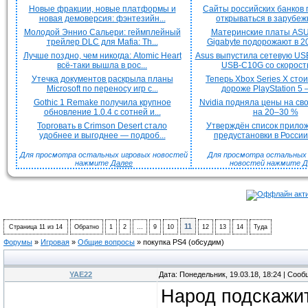
Новые фракции, новые платформы и
Сайты российских банков
новая демоверсия: фэнтезийн...
открываться в зарубежн
Молодой Эннио Сальери: геймплейный
Материнские платы ASU
трейлер DLC для Mafia: Th...
Gigabyte подорожают в 20
Лучше поздно, чем никогда: Atomic Heart
Asus выпустила сетевую US
всё-таки вышла в рос...
USB-C10G со скорость
Утечка документов раскрыла планы
Теперь Xbox Series X сто
Microsoft по переносу игр с...
дороже PlayStation 5 —
Gothic 1 Remake получила крупное
Nvidia подняла цены на с
обновление 1.0.4 с сотней и...
на 20–30 %
Торговать в Crimson Desert стало
Утверждён список прило
удобнее и выгоднее — подроб...
предустановки в России 
Для просмотра остальных игровых новостей
Для просмотра остальных H
нажмите
Далее
новостей нажмите
Д
11
Страница
11
из
14
Обратно
1
2
…
9
10
12
13
14
Туда
Форумы
»
Игровая
»
Общие вопросы
»
покупка PS4
(обсудим)
YAE22
Дата: Понедельник, 19.03.18, 18:24 | Соо
Народ подскажит