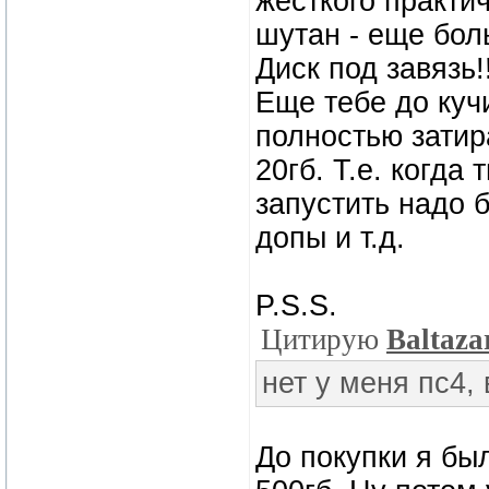
жесткого практич
шутан - еще бол
Диск под завязь!
Еще тебе до куч
полностью затира
20гб. Т.е. когда
запустить надо 
допы и т.д.
P.S.S.
Цитирую
Baltaza
нет у меня пс4,
До покупки я бы