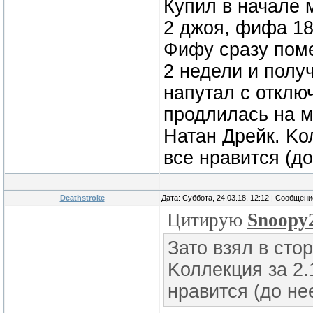
Купил в начале м
2 джоя, фифа 18
Фифу сразу поме
2 недели и полу
напутал с отклю
продлилась на 
Натан Дрейк. Kо
все нравится (до
Deathstroke
Дата: Суббота, 24.03.18, 12:12 | Сообщен
Цитирую
Snoopy
Зато взял в сто
Kоллекция за 2.
нравится (до не