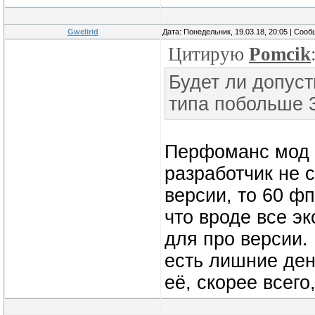
Gwelirid
Дата: Понедельник, 19.03.18, 20:05 | Соо
Цитирую
Pomcik
Будет ли допус
типа побольше 
Перфоманс мод 
разработчик не 
версии, то 60 фп
что вроде все э
для про версии.
есть лишние день
её, скорее всег