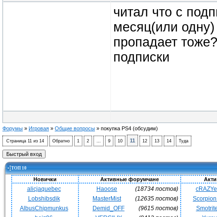
читал что с под
месяц(или одну)
пропадает тоже?
подписки
Форумы
»
Игровая
»
Общие вопросы
»
покупка PS4
(обсудим)
11
Страница
11
из
14
Обратно
1
2
…
9
10
12
13
14
Туда
ТОП 10
Новички
Активные форумчане
Акти
alicjaquebec
Haoose
(18734 постов)
cRAZY
Lobshibsdik
MasterMist
(12635 постов)
Scorpio
AlbusChipmunkus
Demid_OFF
(9615 постов)
Smotrit