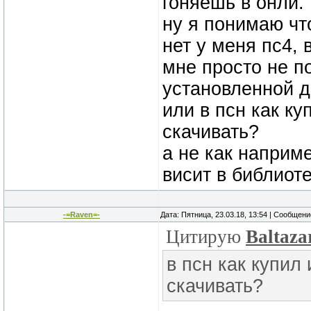
гоняешь в онли.
ну я понимаю чт
нет у меня пс4,
мне просто не п
установленной д
или в псн как ку
скачивать?
а не как наприме
висит в библиот
-=Raven=-
Дата: Пятница, 23.03.18, 13:54 | Сообщен
Цитирую
Baltaza
в псн как купил
скачивать?