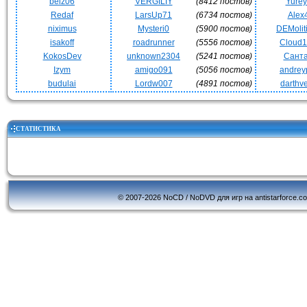
beiz06
VERGILIY
(8412 постов)
Yurey
Redaf
LarsUp71
(6734 постов)
Alex
niximus
Mysteri0
(5900 постов)
DEMoli
isakoff
roadrunner
(5556 постов)
Cloud
KokosDev
unknown2304
(5241 постов)
Сант
Izym
amigo091
(5056 постов)
andrey
budulai
Lordw007
(4891 постов)
darthv
СТАТИСТИКА
© 2007-2026 NoCD / NoDVD для игр на antistarforce.