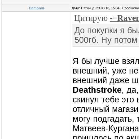
DemonXI
Дата: Пятница, 23.03.18, 15:34 | Сообщен
Цитирую
-=Rave
До покупки я бы
500гб. Ну потом
Я бы лучше взял
внешний, уже не
внешний даже шу
Deathstroke
, да
скинул тебе это 
отличный магази
могу подгадать,
Матвеев-Кургана 
пришлось по акци