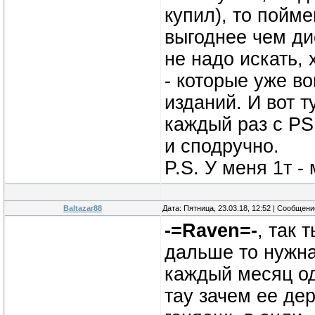
купил), то пойме
выгоднее чем ди
не надо искать,
- которые уже в
изданий. И вот т
каждый раз с PS
и сподручно.
P.S. У меня 1т -
Baltazar88
Дата: Пятница, 23.03.18, 12:52 | Сообщен
-=Raven=-
, так 
дальше то нужна
каждый месяц од
тау зачем ее дер