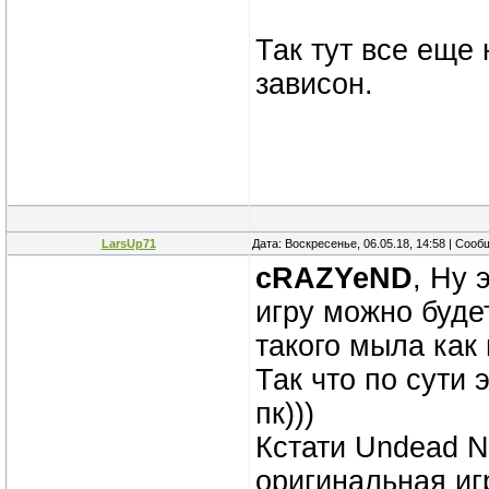
Так тут все еще 
зависон.
LarsUp71
Дата: Воскресенье, 06.05.18, 14:58 | Соо
cRAZYeND
, Ну 
игру можно будет
такого мыла как
Так что по сути 
пк)))
Кстати Undead N
оригинальная иг