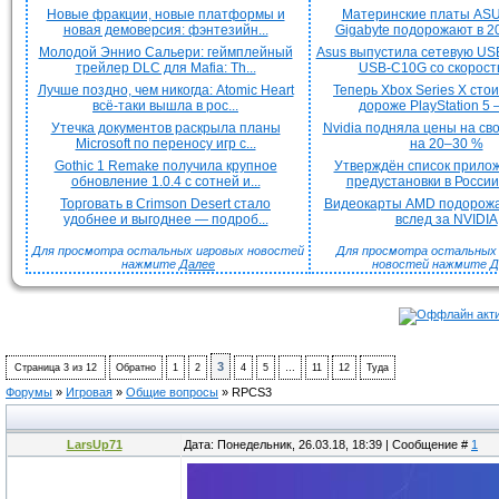
Новые фракции, новые платформы и
Материнские платы ASU
новая демоверсия: фэнтезийн...
Gigabyte подорожают в 20
Молодой Эннио Сальери: геймплейный
Asus выпустила сетевую US
трейлер DLC для Mafia: Th...
USB-C10G со скорость
Лучше поздно, чем никогда: Atomic Heart
Теперь Xbox Series X сто
всё-таки вышла в рос...
дороже PlayStation 5 —
Утечка документов раскрыла планы
Nvidia подняла цены на с
Microsoft по переносу игр с...
на 20–30 %
Gothic 1 Remake получила крупное
Утверждён список прило
обновление 1.0.4 с сотней и...
предустановки в России 
Торговать в Crimson Desert стало
Видеокарты AMD подорож
удобнее и выгоднее — подроб...
вслед за NVIDIA
Для просмотра остальных игровых новостей
Для просмотра остальных H
нажмите
Далее
новостей нажмите
Д
3
Страница
3
из
12
Обратно
1
2
4
5
…
11
12
Туда
Форумы
»
Игровая
»
Общие вопросы
»
RPCS3
LarsUp71
Дата: Понедельник, 26.03.18, 18:39 | Сообщение #
1