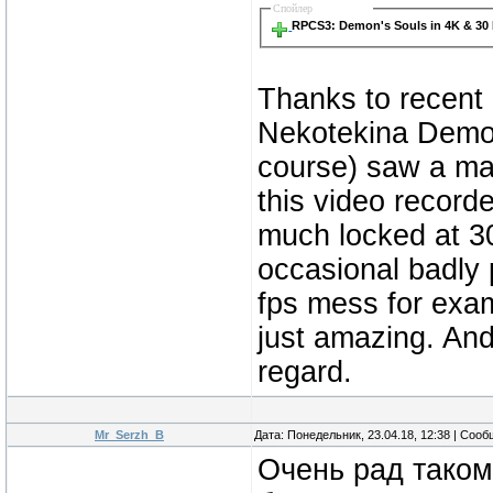
Спойлер
RPCS3: Demon's Souls in 4K & 30 
Thanks to recent
Nekotekina Demon
course) saw a ma
this video record
much locked at 30
occasional badly 
fps mess for exam
just amazing. And 
regard.
Mr_Serzh_B
Дата: Понедельник, 23.04.18, 12:38 | Соо
Очень рад таком