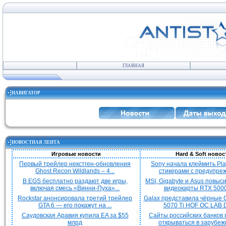
ГЛАВНАЯ
НАВИГАТОР
НОВОСТНАЯ ЛЕНТА
Игровые новости
Hard & Soft новос
Первый трейлер некстген-обновления
Sony начала клеймить Pla
Ghost Recon Wildlands – 4...
стикерами с предупреж
В EGS бесплатно раздают две игры,
MSI, Gigabyte и Asus повыс
включая смесь «Винни-Пуха»...
видеокарты RTX 5000 
Rockstar анонсировала третий трейлер
Galax представила чёрные 
GTA 6 — его покажут на ...
5070 Ti HOF OC LAB De
Саудовская Аравия купила EA за $55
Сайты российских банков
млрд
открываться в зарубежн