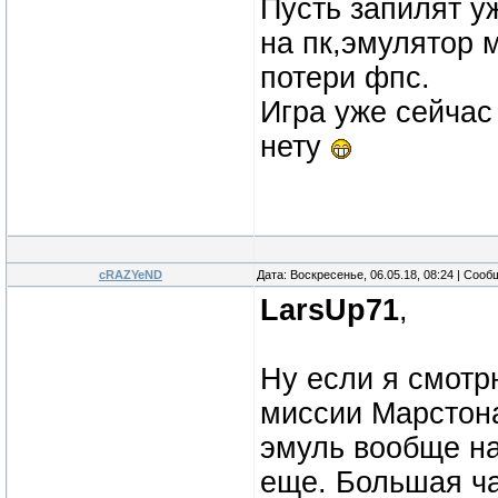
Пусть запилят у
на пк,эмулятор 
потери фпс.
Игра уже сейчас
нету
cRAZYeND
Дата: Воскресенье, 06.05.18, 08:24 | Соо
LarsUp71
,
Ну если я смотрю
миссии Марстона
эмуль вообще на
еще. Большая ча