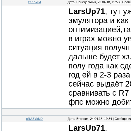
zenox84
Дата: Понедельник, 23.04.18, 19:53 | Соо
LarsUp71
, тут 
эмулятора и как 
оптимизацией,та
в играх можно у
ситуация получше
дальше будет хз
полу года как сд
год ей в 2-3 раз
сейчас выдаёт 2
сравнивать с R7
фпс можно доби
cRAZYeND
Дата: Вторник, 24.04.18, 19:34 | Сообщени
LarsUp71
,