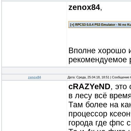
zenox84
,
Вполне хорошо ид
рекомендуемое р
zenox84
Дата: Среда, 25.04.18, 18:51 | Сообщение
cRAZYeND
, это
в лесу всё врем
Там более на ка
процессор ксеонч
города где фпс 