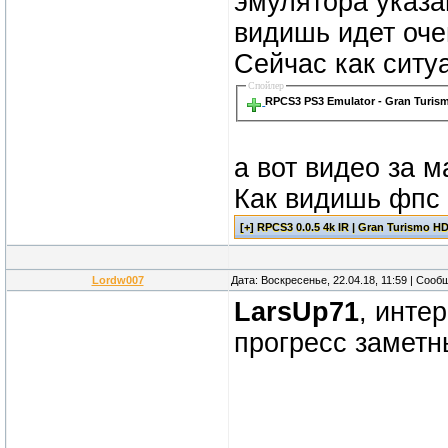
эмулятора указа
видишь идет оче
Сейчас как ситу
Спойлер
RPCS3 PS3 Emulator - Gran Turis
а вот видео за м
Как видишь фпс 
Lordw007
Дата: Воскресенье, 22.04.18, 11:59 | Соо
LarsUp71
, интер
прогресс заметн