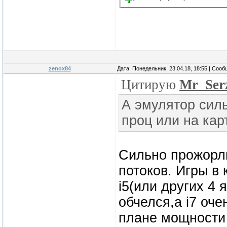
zenox84
Дата: Понедельник, 23.04.18, 18:55 | Соо
Цитирую
Mr_Ser
А эмулятор сил
проц или на кар
Сильно прожорл
потоков. Игры в
i5(или других 4 
обчелся,а i7 оче
плане мощности 