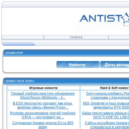
ГЛАВНАЯ
НАВИГАТОР
НОВОСТНАЯ ЛЕНТА
Игровые новости
Hard & Soft новос
Первый трейлер некстген-обновления
Sony начала клеймить Pla
Ghost Recon Wildlands – 4...
стикерами с предупреж
В EGS бесплатно раздают две игры,
MSI, Gigabyte и Asus повыс
включая смесь «Винни-Пуха»...
видеокарты RTX 5000 
Rockstar анонсировала третий трейлер
Galax представила чёрные 
GTA 6 — его покажут на ...
5070 Ti HOF OC LAB De
Саудовская Аравия купила EA за $55
Сайты российских банков
млрд
открываться в зарубежн