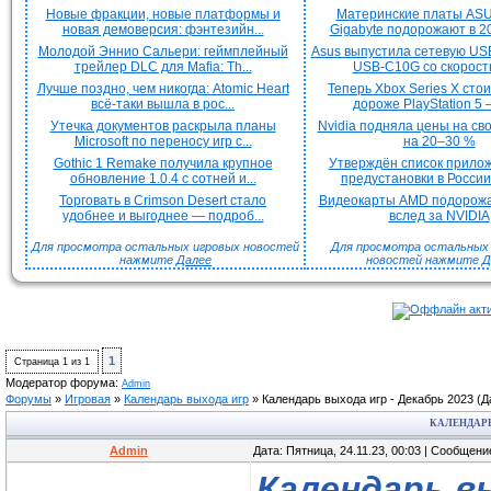
Новые фракции, новые платформы и
Материнские платы ASU
новая демоверсия: фэнтезийн...
Gigabyte подорожают в 20
Молодой Эннио Сальери: геймплейный
Asus выпустила сетевую US
трейлер DLC для Mafia: Th...
USB-C10G со скорость
Лучше поздно, чем никогда: Atomic Heart
Теперь Xbox Series X сто
всё-таки вышла в рос...
дороже PlayStation 5 —
Утечка документов раскрыла планы
Nvidia подняла цены на с
Microsoft по переносу игр с...
на 20–30 %
Gothic 1 Remake получила крупное
Утверждён список прило
обновление 1.0.4 с сотней и...
предустановки в России 
Торговать в Crimson Desert стало
Видеокарты AMD подорож
удобнее и выгоднее — подроб...
вслед за NVIDIA
Для просмотра остальных игровых новостей
Для просмотра остальных H
нажмите
Далее
новостей нажмите
Д
1
Страница
1
из
1
Модератор форума:
Admin
Форумы
»
Игровая
»
Календарь выхода игр
»
Календарь выхода игр - Декабрь 2023
(Д
КАЛЕНДАРЬ 
Admin
Дата: Пятница, 24.11.23, 00:03 | Сообщен
Календарь вы