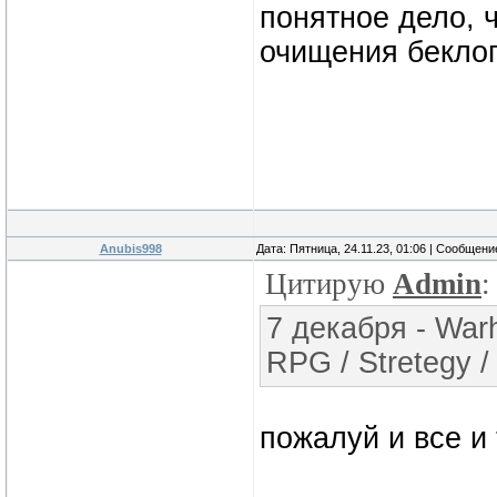
понятное дело, 
очищения беклог
Anubis998
Дата: Пятница, 24.11.23, 01:06 | Сообщен
Цитирую
Admin
:
7 декабря - War
RPG / Stretegy / 
пожалуй и все и