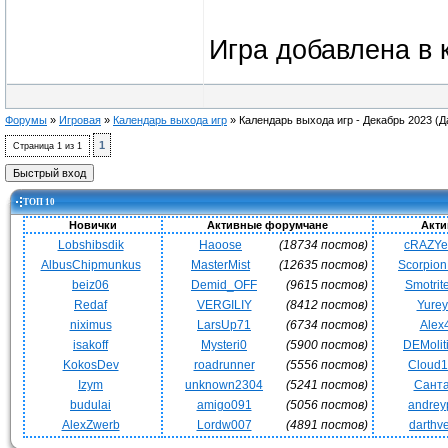
Игра добавлена в 
Форумы
»
Игровая
»
Календарь выхода игр
»
Календарь выхода игр - Декабрь 2023
(Д
1
Страница
1
из
1
ТОП 10
Новички
Активные форумчане
Акти
Lobshibsdik
Haoose
(18734 постов)
cRAZY
AlbusChipmunkus
MasterMist
(12635 постов)
Scorpio
beiz06
Demid_OFF
(9615 постов)
Smotrit
Redaf
VERGILIY
(8412 постов)
Yurey
niximus
LarsUp71
(6734 постов)
Alex
isakoff
Mysteri0
(5900 постов)
DEMoli
KokosDev
roadrunner
(5556 постов)
Cloud
Izym
unknown2304
(5241 постов)
Сант
budulai
amigo091
(5056 постов)
andrey
AlexZwerb
Lordw007
(4891 постов)
darthv