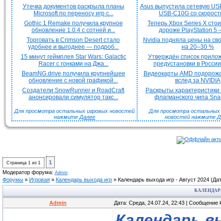
Утечка документов раскрыла планы
Asus выпустила сетевую US
Microsoft по переносу игр с...
USB-C10G со скорость
Gothic 1 Remake получила крупное
Теперь Xbox Series X сто
обновление 1.0.4 с сотней и...
дороже PlayStation 5 —
Торговать в Crimson Desert стало
Nvidia подняла цены на с
удобнее и выгоднее — подроб...
на 20–30 %
15 минут геймплея Star Wars: Galactic
Утверждён список прило
Racer с гонками на Джа...
предустановки в России 
BeamNG.drive получила крупнейшее
Видеокарты AMD подорож
обновление с новой графикой...
вслед за NVIDIA
Создатели SnowRunner и RoadCraft
Раскрыты характеристики
анонсировали симулятор такс...
флагманского чипа Snap
Для просмотра остальных игровых новостей
Для просмотра остальных H
нажмите
Далее
новостей нажмите
Д
1
Страница
1
из
1
Модератор форума:
Admin
Форумы
»
Игровая
»
Календарь выхода игр
»
Календарь выхода игр - Август 2024
(Да
КАЛЕНДАРЬ
Admin
Дата: Среда, 24.07.24, 22:43 | Сообщение
Календарь в