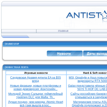
ГЛАВНАЯ
НАВИГАТОР
НОВОСТНАЯ ЛЕНТА
Игровые новости
Hard & Soft новос
Саудовская Аравия купила EA за $55
MSI, Gigabyte и Asus повыс
млрд
видеокарты RTX 5000 
Новые фракции, новые платформы и
Galax представила чёрные 
новая демоверсия: фэнтезийн...
5070 Ti HOF OC LAB De
Молодой Эннио Сальери: геймплейный
Сайты российских банков
трейлер DLC для Mafia: Th...
открываться в зарубежн
Лучше поздно, чем никогда: Atomic Heart
Материнские платы ASU
всё-таки вышла в рос...
Gigabyte подорожают в 20