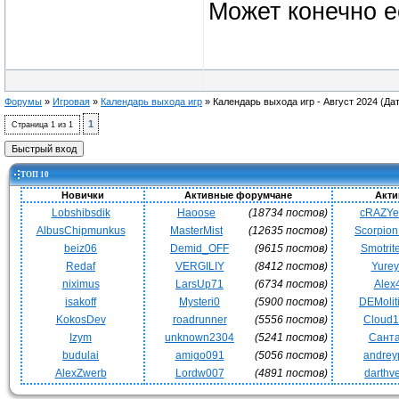
Может конечно е
Форумы
»
Игровая
»
Календарь выхода игр
»
Календарь выхода игр - Август 2024
(Да
1
Страница
1
из
1
ТОП 10
Новички
Активные форумчане
Акти
Lobshibsdik
Haoose
(18734 постов)
cRAZY
AlbusChipmunkus
MasterMist
(12635 постов)
Scorpio
beiz06
Demid_OFF
(9615 постов)
Smotrit
Redaf
VERGILIY
(8412 постов)
Yurey
niximus
LarsUp71
(6734 постов)
Alex
isakoff
Mysteri0
(5900 постов)
DEMoli
KokosDev
roadrunner
(5556 постов)
Cloud
Izym
unknown2304
(5241 постов)
Сант
budulai
amigo091
(5056 постов)
andrey
AlexZwerb
Lordw007
(4891 постов)
darthv