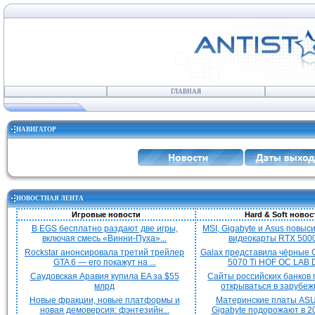
ГЛАВНАЯ
НАВИГАТОР
НОВОСТНАЯ ЛЕНТА
Игровые новости
Hard & Soft новос
В EGS бесплатно раздают две игры,
MSI, Gigabyte и Asus повыс
включая смесь «Винни-Пуха»...
видеокарты RTX 5000 
Rockstar анонсировала третий трейлер
Galax представила чёрные 
GTA 6 — его покажут на ...
5070 Ti HOF OC LAB De
Саудовская Аравия купила EA за $55
Сайты российских банков
млрд
открываться в зарубежн
Новые фракции, новые платформы и
Материнские платы ASU
новая демоверсия: фэнтезийн...
Gigabyte подорожают в 20