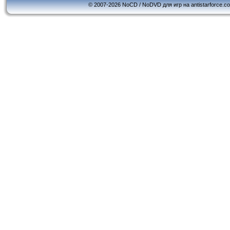
© 2007-2026 NoCD / NoDVD для игр на antistarforce.