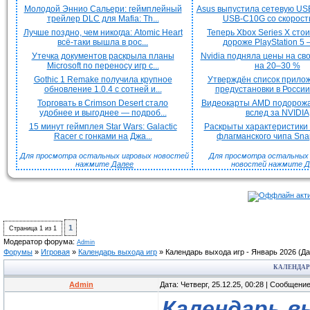
Молодой Эннио Сальери: геймплейный
Asus выпустила сетевую US
трейлер DLC для Mafia: Th...
USB-C10G со скорость
Лучше поздно, чем никогда: Atomic Heart
Теперь Xbox Series X сто
всё-таки вышла в рос...
дороже PlayStation 5 —
Утечка документов раскрыла планы
Nvidia подняла цены на с
Microsoft по переносу игр с...
на 20–30 %
Gothic 1 Remake получила крупное
Утверждён список прило
обновление 1.0.4 с сотней и...
предустановки в России 
Торговать в Crimson Desert стало
Видеокарты AMD подорож
удобнее и выгоднее — подроб...
вслед за NVIDIA
15 минут геймплея Star Wars: Galactic
Раскрыты характеристики
Racer с гонками на Джа...
флагманского чипа Snap
Для просмотра остальных игровых новостей
Для просмотра остальных H
нажмите
Далее
новостей нажмите
Д
1
Страница
1
из
1
Модератор форума:
Admin
Форумы
»
Игровая
»
Календарь выхода игр
»
Календарь выхода игр - Январь 2026
(Да
КАЛЕНДАРЬ
Admin
Дата: Четверг, 25.12.25, 00:28 | Сообщени
Календарь вы