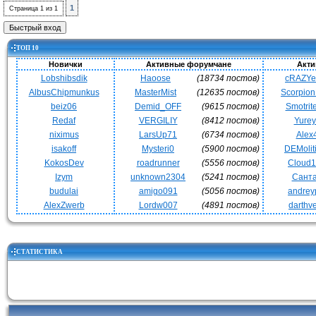
1
Страница
1
из
1
ТОП 10
Новички
Активные форумчане
Акти
Lobshibsdik
Haoose
(18734 постов)
cRAZY
AlbusChipmunkus
MasterMist
(12635 постов)
Scorpio
beiz06
Demid_OFF
(9615 постов)
Smotrit
Redaf
VERGILIY
(8412 постов)
Yurey
niximus
LarsUp71
(6734 постов)
Alex
isakoff
Mysteri0
(5900 постов)
DEMoli
KokosDev
roadrunner
(5556 постов)
Cloud
Izym
unknown2304
(5241 постов)
Сант
budulai
amigo091
(5056 постов)
andrey
AlexZwerb
Lordw007
(4891 постов)
darthv
СТАТИСТИКА