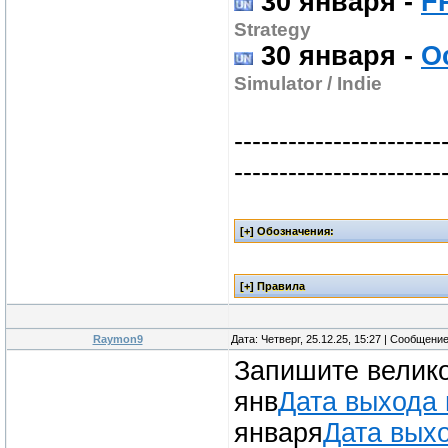
30 января
-
F
Strategy
30 января
-
O
Simulator / Indie
-----------------------
-----------------------
Raymon9
Дата: Четверг, 25.12.25, 15:27 | Сообщени
Запишите велик
янв
Дата выхода 
января
Дата вых