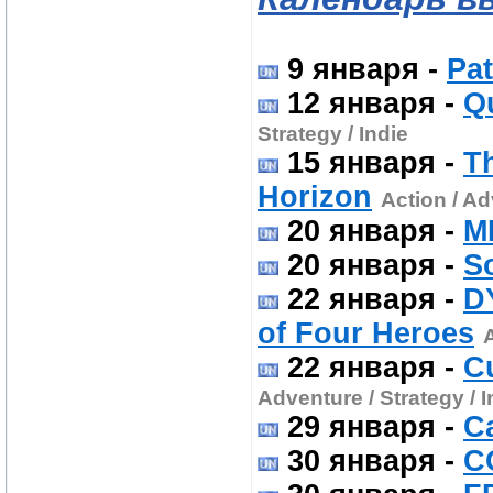
9 января
-
Pat
12 января
-
Q
Strategy / Indie
15 января
-
T
Horizon
Action / A
20 января
-
M
20 января
-
S
22 января
-
D
of Four Heroes
22 января
-
C
Adventure / Strategy / I
29 января
-
C
30 января
-
C