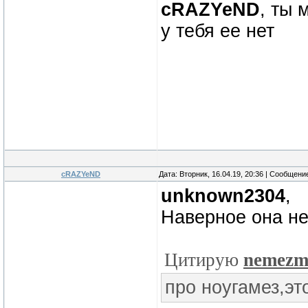
cRAZYeND
, ты 
у тебя ее нет
cRAZYeND
Дата: Вторник, 16.04.19, 20:36 | Сообщени
unknown2304
,
Наверное она не
Цитирую
nemezm
про ноугамез,эт