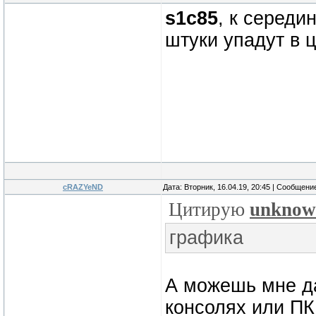
s1c85
, к середи
штуки упадут в ц
cRAZYeND
Дата: Вторник, 16.04.19, 20:45 | Сообщени
Цитирую
unknow
графика
А можешь мне да
консолях или ПК