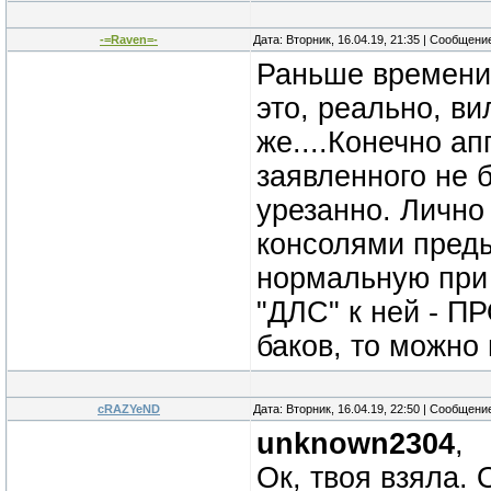
-=Raven=-
Дата: Вторник, 16.04.19, 21:35 | Сообщени
Раньше времени,
это, реально, ви
же....Конечно ап
заявленного не б
урезанно. Лично
консолями преды
нормальную при 
"ДЛС" к ней - ПР
баков, то можно 
cRAZYeND
Дата: Вторник, 16.04.19, 22:50 | Сообщени
unknown2304
,
Ок, твоя взяла.