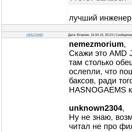
лучший инженер 
cRAZYeND
Дата: Вторник, 16.04.19, 20:23 | Сообщени
nemezmorium
,
Скажи это AMD J
там столько обе
ослепли, что по
баксов, ради то
HASNOGAEMS ко
unknown2304
,
Ну не знаю, воз
читал не про фи