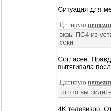
Ситуация для мен
Цитирую
nemezm
экзы ПС4 из ус
соки
Согласен. Правда
вытягивала посл
Цитирую
nemezm
то что вы сидит
4K телевизор. От