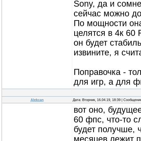
Sony, да и сомне
сейчас можно до
По мощности она
целятся в 4к 60 
он будет стабиль
извините, я счи
Поправочка - тол
для игр, а для ф
Alekcan
Дата: Вторник, 16.04.19, 18:39 | Сообщени
вот оно, будуще
60 фпс, что-то с
будет получше, ч
месяцев лежит п