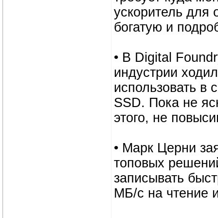
ускоритель для 
богатую и подро
• В Digital Foun
индустрии ходил
использовать в 
SSD. Пока не яс
этого, не повыс
• Марк Церни за
топовых решений
записывать быст
МБ/с на чтение и