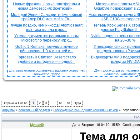
Новые фракции, новые платформы и
Материнские платы ASU
новая демоверсия: фэнтезийн...
Gigabyte подорожают в 20
Молодой Эннио Сальери: геймплейный
Asus выпустила сетевую US
трейлер DLC для Mafia: Th...
USB-C10G со скорость
Лучше поздно, чем никогда: Atomic Heart
Теперь Xbox Series X сто
всё-таки вышла в рос...
дороже PlayStation 5 —
Утечка документов раскрыла планы
Nvidia подняла цены на с
Microsoft по переносу игр с...
на 20–30 %
Gothic 1 Remake получила крупное
Утверждён список прило
обновление 1.0.4 с сотней и...
предустановки в России 
Торговать в Crimson Desert стало
Видеокарты AMD подорож
удобнее и выгоднее — подроб...
вслед за NVIDIA
Для просмотра остальных игровых новостей
Для просмотра остальных H
нажмите
Далее
новостей нажмите
Д
1
Страница
1
из
66
2
3
…
65
66
Туда
Форумы
»
Консольный раздел
»
Обсуждение вышедших консольных игр
»
PlayStation
PLA
Mysteri0
Дата: Вторник, 16.04.19, 15:59 | Сообщени
Тема для 