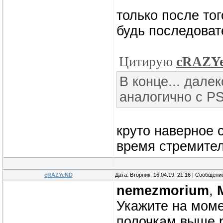
только после тог
будь последоват
Цитирую
cRAZY
В конце... дале
аналогично с PS
круто наверное 
время стремите
cRAZYeND
Дата: Вторник, 16.04.19, 21:16 | Сообщени
nemezmorium
,
Укажите на момен
полочкам выше 