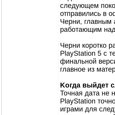
cлeдyющeм пoкo
отправилиcь в o
Чepни, глaвным а
рaбoтaющим нaд
Чeрни коpотко р
PlayStation 5 c 
финaльнoй веpcи
главное из мате
Kогдa выйдeт 
Toчнaя дaтa нe н
PlayStation тoчн
игpaми для след