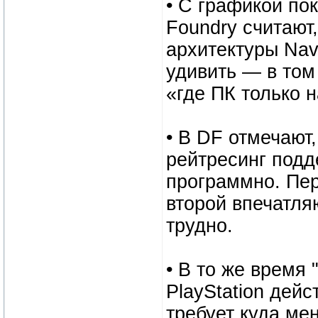
• С графикой пок
Foundry считают,
архитектуры Nav
удивить — в том
«где ПК только 
• В DF отмечают,
рейтресинг подд
программно. Пер
второй впечатля
трудно.
• В то же время
PlayStation дейс
требует куда м