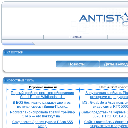
ГЛАВНАЯ
НАВИГАТОР
НОВОСТНАЯ ЛЕНТА
Игровые новости
Hard & Soft новос
Первый трейлер некстген-обновления
Sony начала клеймить Pla
Ghost Recon Wildlands – 4...
стикерами с предупреж
В EGS бесплатно раздают две игры,
MSI, Gigabyte и Asus повыс
включая смесь «Винни-Пуха»...
видеокарты RTX 5000 
Rockstar анонсировала третий трейлер
Galax представила чёрные 
GTA 6 — его покажут на ...
5070 Ti HOF OC LAB De
Саудовская Аравия купила EA за $55
Сайты российских банков
млрд
открываться в зарубежн