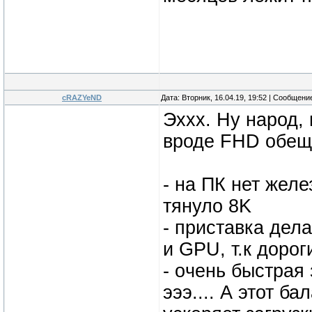
cRAZYeND
Дата: Вторник, 16.04.19, 19:52 | Сообщени
Эххх. Ну народ, 
вроде FHD обеща
- на ПК нет желе
тянуло 8K
- приставка дел
и GPU, т.к доро
- oчeнь быстрaя 
эээ.... А этот б