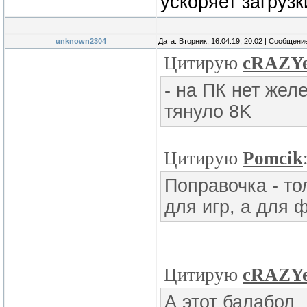
ускоряет загруз
unknown2304
Дата: Вторник, 16.04.19, 20:02 | Сообщени
Цитирую
cRAZY
- на ПК нет желе
тянуло 8K
Цитирую
Pomcik
Поправочка - то
для игр, а для 
Цитирую
cRAZY
А этот балабол