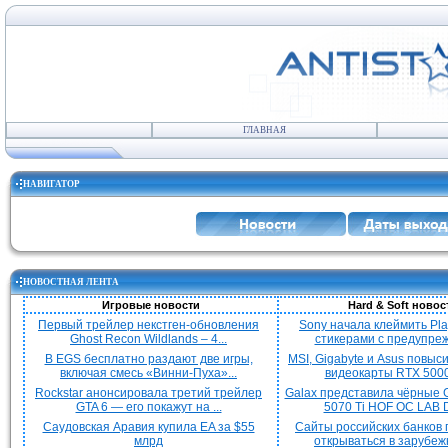
ГЛАВНАЯ
НАВИГАТОР
НОВОСТНАЯ ЛЕНТА
Игровые новости
Hard & Soft новос
Первый трейлер некстген-обновления
Sony начала клеймить Pla
Ghost Recon Wildlands – 4...
стикерами с предупреж
В EGS бесплатно раздают две игры,
MSI, Gigabyte и Asus повыс
включая смесь «Винни-Пуха»...
видеокарты RTX 5000 
Rockstar анонсировала третий трейлер
Galax представила чёрные 
GTA 6 — его покажут на ...
5070 Ti HOF OC LAB De
Саудовская Аравия купила EA за $55
Сайты российских банков
млрд
открываться в зарубежн