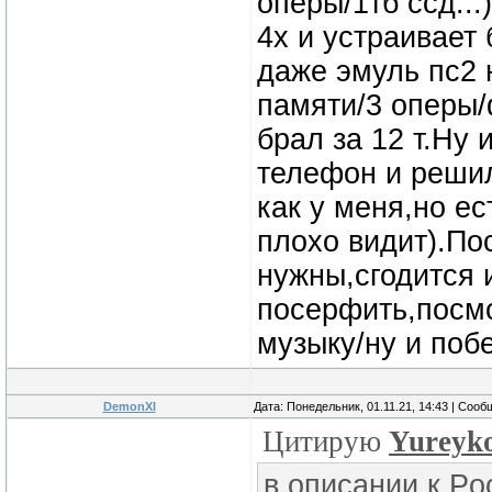
оперы/1тб ссд...
4x и устраивает 
даже эмуль пс2 
памяти/3 оперы/
брал за 12 т.Ну
телефон и решил
как у меня,но ес
плохо видит).По
нужны,сгодится 
посерфить,посм
музыку/ну и поб
DemonXI
Дата: Понедельник, 01.11.21, 14:43 | Соо
Цитирую
Yureyk
в описании к Po