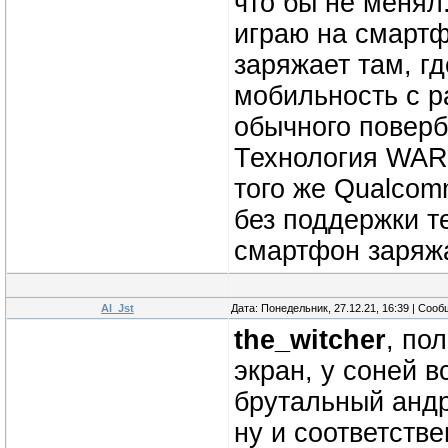
что бы не менял
играю на смарт
заряжает там, гд
мобильность с р
обычного поверб
Технология WARP
того же Qualcom
без поддержки 
смартфон заряжа
Al_Jst
Дата: Понедельник, 27.12.21, 16:39 | Соо
the_witcher
, по
экран, у соней 
брутальный андр
ну и соответстве