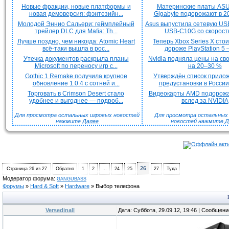
Новые фракции, новые платформы и
Материнские платы ASU
новая демоверсия: фэнтезийн...
Gigabyte подорожают в 20
Молодой Эннио Сальери: геймплейный
Asus выпустила сетевую US
трейлер DLC для Mafia: Th...
USB-C10G со скорость
Лучше поздно, чем никогда: Atomic Heart
Теперь Xbox Series X сто
всё-таки вышла в рос...
дороже PlayStation 5 —
Утечка документов раскрыла планы
Nvidia подняла цены на с
Microsoft по переносу игр с...
на 20–30 %
Gothic 1 Remake получила крупное
Утверждён список прило
обновление 1.0.4 с сотней и...
предустановки в России 
Торговать в Crimson Desert стало
Видеокарты AMD подорож
удобнее и выгоднее — подроб...
вслед за NVIDIA
Для просмотра остальных игровых новостей
Для просмотра остальных H
нажмите
Далее
новостей нажмите
Д
26
Страница
26
из
27
Обратно
1
2
…
24
25
27
Туда
Модератор форума:
GANGUBASS
Форумы
»
Hard & Soft
»
Hardware
»
Выбор телефона
Versedinall
Дата: Суббота, 29.09.12, 19:46 | Сообщен