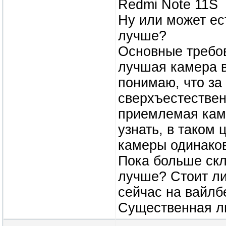
Redmi Note 11S
Ну или может ес
лучше?
Основные требов
лучшая камера в
понимаю, что за 
сверхъестествен
приемлемая каме
узнать, в таком 
камеры одинако
Пока больше скл
лучше? Стоит ли
сейчас на вайлб
Существенная л