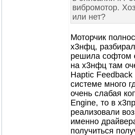
вибромотор. Хоз
или нет?
Моторчик полнос
х3нфц, разбирал
решила софтом е
на х3нфц там оч
Haptic Feedback 
системе много г
очень слабая коп
Engine, то в х3п
реализовали воз
именно драйвера
получиться получ