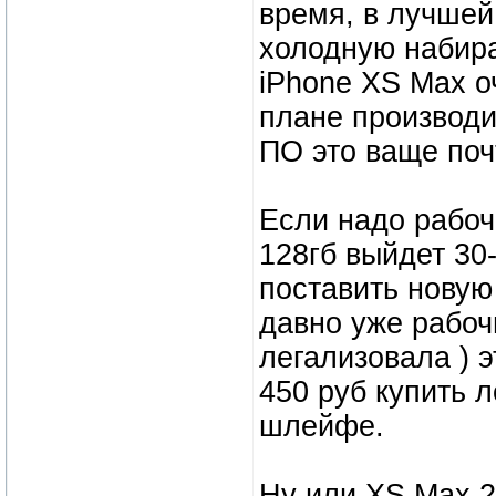
время, в лучшей
холодную набирае
iPhone XS Max о
плане производит
ПО это ваще поч
Если надо рабоч
128гб выйдет 30
поставить новую
давно уже рабоч
легализовала ) 
450 руб купить л
шлейфе.
Ну или XS Max 2