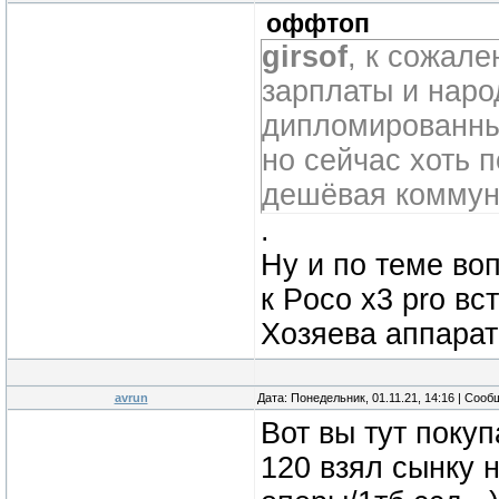
оффтоп
girsof
, к сожале
зарплаты и наро
дипломированный
но сейчас хоть 
дешёвая коммун
.
Ну и по теме во
к Poco x3 pro вс
Хозяева аппарата
avrun
Дата: Понедельник, 01.11.21, 14:16 | Соо
Вот вы тут поку
120 взял сынку 