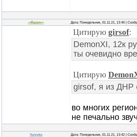
-=Raven=-
Дата: Понедельник, 01.11.21, 13:40 | Соо
Цитирую
girsof
:
DemonXI, 12к ру
ты очевидно вр
Цитирую
Demon
girsof, я из ДНР
во многих регио
не печально зву
Yureyko
Дата: Понедельник, 01.11.21, 13:42 | Соо