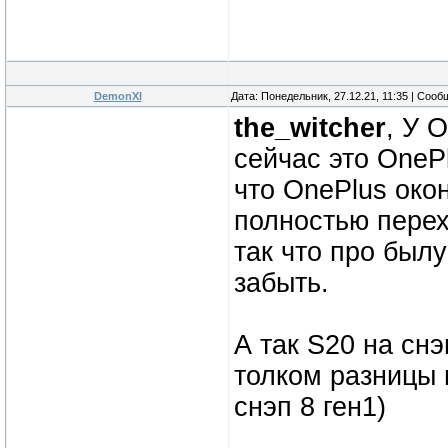
DemonXI
Дата: Понедельник, 27.12.21, 11:35 | Соо
the_witcher
, У 
сейчас это OneP
что OnePlus око
полностью перех
так что про был
забыть.
А так S20 на снэ
толком разницы н
снэп 8 ген1)