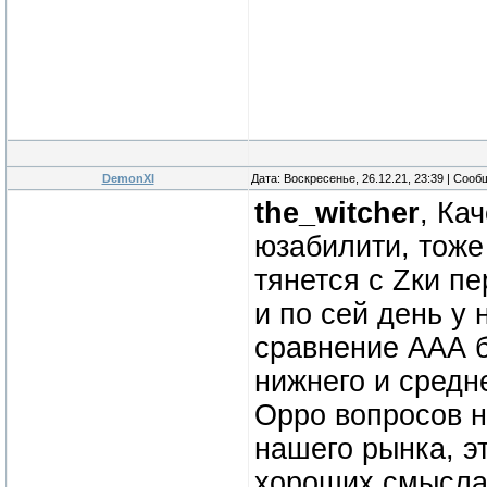
DemonXI
Дата: Воскресенье, 26.12.21, 23:39 | Соо
the_witcher
, Ка
юзабилити, тоже 
тянется с Zки пе
и по сей день у 
сравнение ААА б
нижнего и средн
Oppo вопросов не
нашего рынка, э
хороших смысла