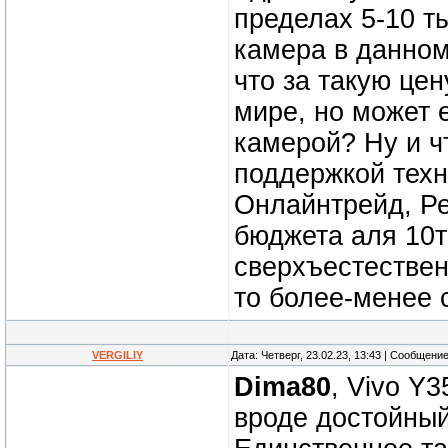
пределах 5-10 т
камера в данном
что за такую це
мире, но может 
камерой? Ну и ч
поддержкой техн
Онлайнтрейд, Ре
бюджета аля 10т 
сверхъестеcтвенн
то более-менее 
VERGILIY
Дата: Четверг, 23.02.23, 13:43 | Сообщени
Dima80
, Vivo Y3
вроде достойный